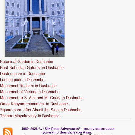
Botanical Garden in Dushanbe.
Bust Bobodjan Gafurov in Dushanbe.
Dusti square in Dushanbe.
Luchob park in Dushanbe.
Monument Rudakhi in Dushanbe.
Monument of Victory in Dushanbe.
Monument to S. Aini and M. Gorky in Dushanbe.
Omar Khayam monument in Dushanbe.
Square nam. after Abuali ibn Sino in Dushanbe.
Theatre Mayakovsky in Dushanbe.
1989–2026 ©.
“Silk Road Adventures” - вс
е путешествия и
услуги по Центральной Азии.