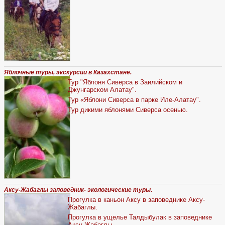
Яблочные туры, экскурсии в Казахстане.
Тур "Яблоня Сиверса в Заилийском и
Джунгарском Алатау".
Тур «Яблони Сиверса в парке Иле-Алатау".
Тур дикими яблонями Сиверса осенью.
Аксу-Жабаглы заповедник- экологические туры.
Прогулка в каньон Аксу в заповеднике Аксу-
Жабаглы.
Прогулка в ущелье Талдыбулак в заповеднике
Аксу-Жабаглы.