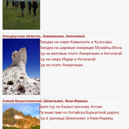
Атырауская область. Аккергешен, Актолагай.
Поездка на озеро Камысколь в Кульсары.
Поездка на шаровые конкреции Мунайлы-Мола.
Тур на меловые плато Аккергешен и Актолагай.
Тур на озеро Индер и Актолагай.
Тур на плато Аккергешен.
Алтай Казахстанский. Шекельмес, Кеин-Керииш.
Джип-тур по Казахстанскому Алтаю.
Путешествие по Алтайско-Бурхатской дороге.
Тур в урочища Шекельмес и Кеин-Керииш.