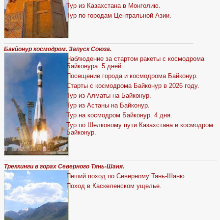
Тур из Казахстана в Монголию.
Тур по городам Центральной Азии.
Бакйонур космодром. Запуск Союза.
Наблюдение за стартом ракеты с космодрома
Байконура. 5 дней.
Посещение города и космодрома Байконур.
Старты с космодрома Байконур в 2026 году.
Тур из Алматы на Байконур.
Тур из Астаны на Байконур.
Тур на космодром Байконур. 4 дня.
Тур по Шелковому пути Казахстана и космодром
Байконур.
Треккинги в горах Северного Тянь-Шаня.
Пеший поход по Северному Тянь-Шаню.
Поход в Каскеленском ущелье.