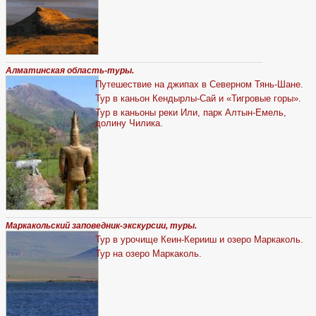
Алматинская область-туры.
Путешествие на джипах в Северном Тянь-Шане.
Тур в каньон Кендырлы-Сай и «Тигровые горы».
Тур в каньоны реки Или, парк Алтын-Емель,
долину Чилика.
Маркакольский заповедник-экскурсии, туры.
Тур в урочище Кеин-Керииш и озеро Маркаколь.
Тур на озеро Маркаколь.