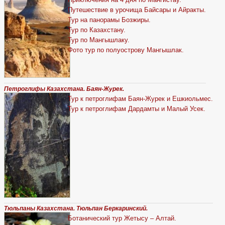
Путешествие в урочища Байсары и Айракты.
Тур на панорамы Бозжиры.
Тур по Казахстану.
Тур по Мангышлаку.
Фото тур по полуострову Мангышлак.
Петроглифы Казахстана. Баян-Журек.
Тур к петроглифам Баян-Журек и Ешкиольмес.
Тур к петроглифам Дардамты и Малый Усек.
Тюльпаны Казахстана. Тюльпан Беркаринский.
Ботанический тур Жетысу – Алтай.