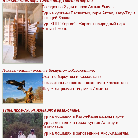
Алтын-Емель парк. Бесшатыр, Поющий бархан.
Поездка на 2 дня в парк Алтын-Емель.
Тур на курганы Бесшатыр, горы Актау, Кату-Тау и
Поющий бархан.
Тур: КПП "Хоргос"- Жаркент-природный парк
Алтын-Емель.
Показательная охота с беркутом в Казахстане.
Охота с беркутом в Казахстане.
Показательная охота с соколом в Казахстане.
Шоу с хищными птицами в Алматы.
Туры, прогулки на лошадях в Казахстане.
Тур на лошадях в Катон-Карагайском парке.
Тур на лошадях в горах Кунгей Алатау в
Казахстане.
Тур на лошадях в заповеднике Аксу-Жабаглы.