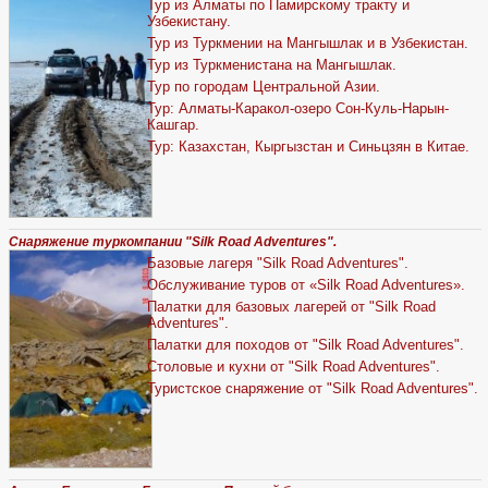
Тур из Алматы по Памирскому тракту и
Узбекистану.
Тур из Туркмении на Мангышлак и в Узбекистан.
Тур из Туркменистана на Мангышлак.
Тур по городам Центральной Азии.
Тур: Алматы-Каракол-озеро Сон-Куль-Нарын-
Кашгар.
Тур: Казахстан, Кыргызстан и Синьцзян в Китае.
Снаряжение туркомпании "Silk Road Adventures".
Базовые лагеря "Silk Road Adventures".
Обслуживание туров от «Silk Road Adventures».
Палатки для базовых лагерей от "Silk Road
Adventures".
Палатки для походов от "Silk Road Adventures".
Столовые и кухни от "Silk Road Adventures".
Туристское снаряжение от "Silk Road Adventures".