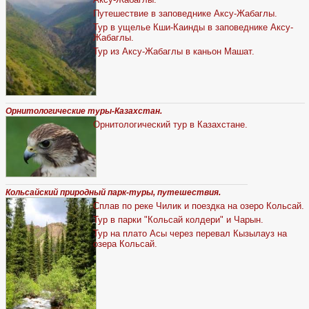
Путешествие в заповеднике Аксу-Жабаглы.
Тур в ущелье Кши-Каинды в заповеднике Аксу-
Жабаглы.
Тур из Аксу-Жабаглы в каньон Машат.
Орнитологические туры-Казахстан.
Орнитологический тур в Казахстане.
Кольсайский природный парк-туры, путешествия.
Сплав по реке Чилик и поездка на озеро Кольсай.
Тур в парки "Кольсай колдери" и Чарын.
Тур на плато Асы через перевал Кызылауз на
озера Кольсай.