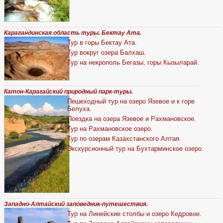
Карагандинская область туры. Бектау Ата.
Тур в горы Бектау Ата.
Тур вокруг озера Балхаш.
Тур на некрополь Бегазы, горы Кызыларай.
Катон-Карагайский природный парк-туры.
Пешеходный тур на озеро Язевое и к горе
Белуха.
Поездка на озера Язевое и Рахмановское.
Тур на Рахмановское озеро.
Тур по озерам Казахстанского Алтая.
Экскурсионный тур на Бухтарминское озеро.
Западно-Алтайский заповедник-путешествия.
Тур на Линейские столбы и озеро Кедровое.