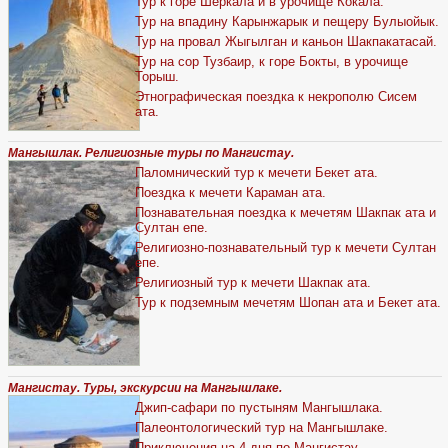
Тур к горе Шеркала и в урочище Кокала.
Тур на впадину Карынжарык и пещеру Булыойык.
Тур на провал Жыгылган и каньон Шакпакатасай.
Тур на сор Тузбаир, к горе Бокты, в урочище
Торыш.
Этнографическая поездка к некрополю Сисем
ата.
Мангышлак. Религиозные туры по Мангистау.
Паломнический тур к мечети Бекет ата.
Поездка к мечети Караман ата.
Познавательная поездка к мечетям Шакпак ата и
Султан епе.
Религиозно-познавательный тур к мечети Султан
епе.
Религиозный тур к мечети Шакпак ата.
Тур к подземным мечетям Шопан ата и Бекет ата.
Мангистау. Туры, экскурсии на Мангышлаке.
Джип-сафари по пустыням Мангышлака.
Палеонтологический тур на Мангышлаке.
Приключения на 4 дня по Мангистау.