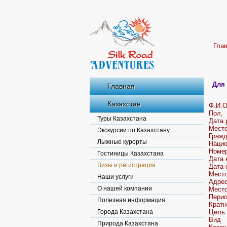
Гла
Для
Главная
Казахстан
Ф.И.О
Пол,
Туры Казахстана
Дата 
Место
Экскурсии по Казахстану
Гражд
Лыжные курорты
Нацио
Номер
Гостиницы Казахстана
Дата 
Визы и регистрация
Дата 
Место
Наши услуги
Адрес
О нашей компании
Место
Перио
Полезная информация
Кратн
Города Казахстана
Цель 
Вид 
Природа Казахстана