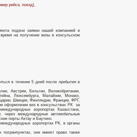
мер рейса, поезд),
мента подачи заявки нашей компанией в
 время на получение визы в консульском
иться в течение 5 дней после прибытия в
ии, Австрии, Бельгии, Великобритании,
тейна, Люксембурга, Малайзии, Монако,
царии, Швеции, Финляндии, Франции, ФРГ,
при оформлении виз в консульствах РК за
международных аэропортах Казахстана,
у, через международные автомобильные
ские порты Актау и Баутино.
2 международных аэропортах РК, в органы
х погранпунктах, они имеют право также