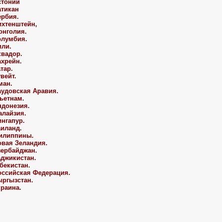
стонии
атикан
ербия.
ихтенштейн,
онголия.
олумбия.
или.
квадор.
ахрейн.
атар.
увейт.
ман.
аудовская Аравия.
ьетнам.
ндонезия.
алайзия.
ингапур.
аиланд.
Филиппины.
овая Зеландия.
зербайджан.
аджикистан.
збекистан.
оссийская Федерация.
ыргызстан.
краина.