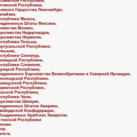
атвийской Республики,
итовской Республики,
еликого Герцогства Люксембург,
алайзии,
еспублики Мальта,
Соединенные Штаты Мексики,
няжества Монако,
Королевства Нидерландов,
оролевства Норвегия,
еспублики Польша,
ортугальской Республики,
Румынии,
еспублики Сингапур,
ловацкой Республики,
еспублики Словения,
урецкой Республики,
Соединенного Королевства Великобритании и Северной Ирландии,
Финляндской Республики,
ранцузской Республики,
орватской Республики,
ешской Республики,
еспублики Чили,
оролевства Швеция,
Соединенных Штатов Америки,
Швейцарской Конфедерации,
Объединенных Арабских Эмиратов,
стонской Республики
понии.
ипр
альта.