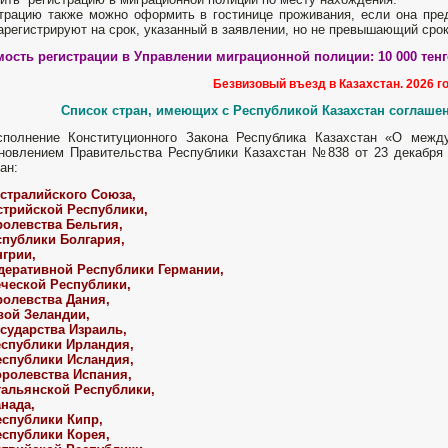
трацию также можно оформить в гостинице проживания, если она пред
арегистрируют на срок, указанный в заявлении, но не превышающий срок
ость регистрации в Управлении миграционной полиции: 10 000 тенг
Безвизовый въезд в
Казахстан. 2026 го
Список
стран, имеющих с Республикой Казахстан соглаше
сполнение Конституционного Закона Республика Казахстан «О межд
новлением Правительства Республики Казахстан №838 от 23 декабря
ан:
стралийского Союза,
стрийской Республики,
ролевства Бельгия,
спублики Болгария,
нгрии,
едеративной Республики Германии,
еческой Республики,
ролевства Дания,
вой Зеландии,
осударства Израиль,
еспублики Ирландия,
еспублики Исландия,
оролевства Испания,
тальянской Республики,
анада,
еспублики Кипр,
еспублики Корея,