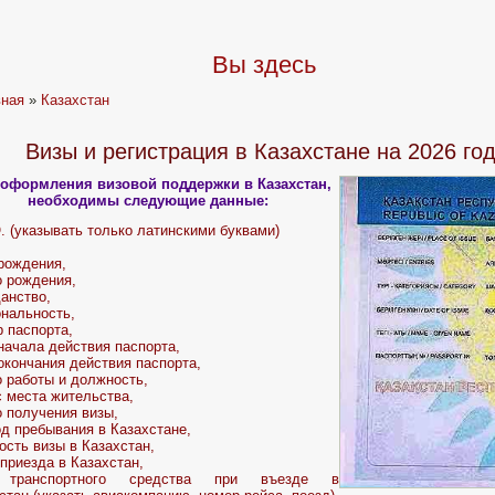
Вы здесь
вная
»
Казахстан
Визы и регистрация в Казахстане на 2026 год
 оформления визовой поддержки в Казахстан,
необходимы следующие данные:
. (указывать только латинскими буквами)
рождения,
 рождения,
анство,
нальность,
 паспорта,
начала действия паспорта,
окончания действия паспорта,
 работы и должность,
 места жительства,
 получения визы,
д пребывания в Казахстане,
ость визы в Казахстан,
приезда в Казахстан,
транспортного средства при въезде в