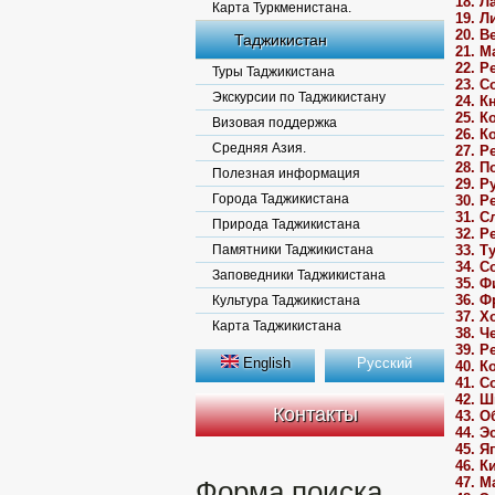
18. Л
Карта Туркменистана.
19. Л
20. В
Таджикистан
21. М
22. Р
Туры Таджикистана
23. 
Экскурсии по Таджикистану
24. К
25. 
Визовая поддержка
26. К
Средняя Азия.
27. Р
28. П
Полезная информация
29. 
Города Таджикистана
30. Р
31. С
Природа Таджикистана
32. Р
Памятники Таджикистана
33. Т
34. 
Заповедники Таджикистана
35. 
36. Ф
Культура Таджикистана
37. Х
Карта Таджикистана
38. Ч
39. Р
English
Русский
40. К
41. 
42. 
Контакты
43. 
44. Э
45. Я
46. К
47. М
Форма поиска