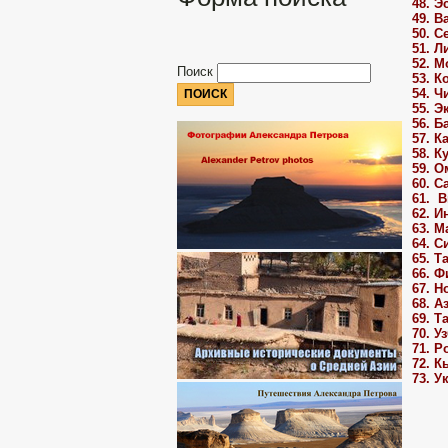
48. Э
49. В
50. С
51. Л
52. М
Поиск
53. К
54. Ч
55. Э
56. Б
57. К
58. К
59. О
60. С
61. В
62. И
63. М
64. С
65. Т
66. 
67. Н
68. А
69. Т
70. У
71. Р
72. К
73. У