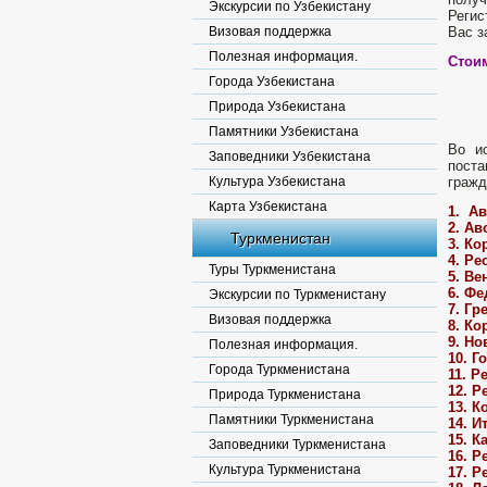
Экскурсии по Узбекистану
Регис
Визовая поддержка
Вас з
Полезная информация.
Стоим
Города Узбекистана
Природа Узбекистана
Памятники Узбекистана
Во и
Заповедники Узбекистана
поста
Культура Узбекистана
гражд
Карта Узбекистана
1. Ав
2. Ав
Туркменистан
3. Ко
4. Ре
Туры Туркменистана
5. Ве
6. Ф
Экскурсии по Туркменистану
7. Гр
Визовая поддержка
8. Ко
9. Но
Полезная информация.
10. Г
Города Туркменистана
11. Р
12. Р
Природа Туркменистана
13. К
Памятники Туркменистана
14. И
15. К
Заповедники Туркменистана
16. Р
Культура Туркменистана
17. Р