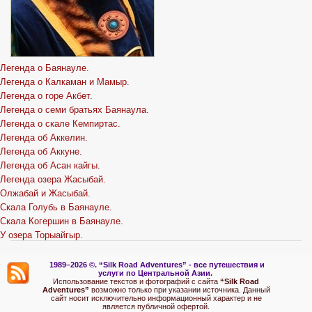
Легенда о Баянауле.
Легенда о Калкаман и Мамыр.
Легенда о горе Акбет.
Легенда о семи братьях Баянаула.
Легенда о скале Кемпиртас.
Легенда об Аккелин.
Легенда об Аккуне.
Легенда об Асан кайгы.
Легенда озера Жасыбай.
Олжабай и Жасыбай.
Скала Голубь в Баянауле.
Скала Когершин в Баянауле.
У озера Торыайгыр.
1989–2026 ©.
“Silk Road Adventures” - вс
е путешествия и
услуги по Центральной Азии.
Использование текстов и фотографий с сайта
“Silk Road
Adventures”
возможно только при указании источника. Данный
сайт носит исключительно информационный характер и не
является публичной офертой.