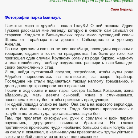
«Легенда всегда берет верх над историей»
Сара Бернар.
Фотографии парка Баянаул.
Памятник мира и дружбы - скала Голубь! О ней ак­сакал Идрис
Тускеев рассказал мне легенду, которую в юности сам слышал от
стариков. Когда-то в Баянаульских горах мимо путеводной скалы
Шляпа от Торайгыра шли дороги к Сабындыколю и уро­чищу
Аккелин.
По ним пригоняли скот на летние пастбища, проходили караваны с
товарами, ездили в гости, на празднества. Так было до того, как
произошел один случай. Крупному богачу из рода Каржас, жадному
и власто­любивому Тасбасу вздумалось расширить пастбища для
своих бесчисленных стад.
И он, найдя пустяковый предлог, потребовал, чтобы аулы рода
Айдабол переселились на юго-восток, за озеро Торайгыр.
Последние не стали под­чиняться такому наглому требованию, и
дело дошло до кровопролитного сражения.
Пошли в ход соилы и шок- пары. Сестра Тасбаса Когаршин, жена
айдабольца, мать де­вяти сыновей, узнав о случившемся,
поспешила к месту боя, чтобы примирить враждующих.
Ни одной лошади близко не было. Она села на ездового верблюда,
но тот был очень медлителен. Тогда Когаршин превратилась в
голубя и полетела туда, где слышались звуки боя.
Там, где пролетал сизокрылый, руки с соилами и шок- парами
опускались, дерущиеся начинали брататься. На глазах
противников произошло чудо - необычно большой сизый голубь сел
на скалу и окаменел, в камни-валуны пре­вратились трупы убитых и
закрыли собой долину, за кото­рую шло сражение.