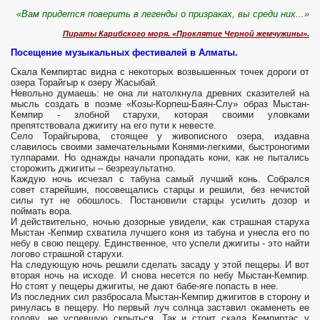
«Вам придется поверить в легенды о призраках, вы среди них...»
Пираты Карибского моря. «Проклятие Черной жемчужины».
Посещение музыкальных фестивалей в Алматы.
Скала Кемпиртас видна с некоторых возвышенных точек дороги от
озера Торайгыр к озеру Жасыбай.
Невольно думаешь: не она ли натолкнула древних сказителей на
мысль создать в поэме «Козы-Корпеш-Баян-Слу» образ Мыстан-
Кемпир - злобной старухи, которая своими уловками
препятствовала джигиту на его пути к невесте.
Село Торайгырова, стоящее у живописного озера, издавна
славилось своими замечательными Конями-легкими, быстроногими
тулпарами. Но однажды начали пропадать кони, как не пытались
сторожить джигиты – безрезультатно.
Каждую ночь исчезал с табуна самый лучший конь. Собрался
совет старейшин, посовещались старцы и решили, без нечистой
силы тут не обошлось. Постановили старцы усилить дозор и
поймать вора.
И действительно, ночью дозорные увидели, как страшная старуха
Мыстан -Кепмир схватила лучшего коня из табуна и унесла его по
небу в свою пещеру. Единственное, что успели джигиты - это найти
логово страшной старухи.
На следующую ночь решили сделать засаду у этой пещеры. И вот
вторая ночь на исходе. И снова несется по небу Мыстан-Кемпир.
Но стоят у пещеры джигиты, не дают бабе-яге попасть в нее.
Из последних сил разбросала Мыстан-Кемпир джигитов в сторону и
ринулась в пещеру. Но первый луч солнца заставил окаменеть ее
голову, не успевшую скрыться. Так и стоит скала Кемпиртас у