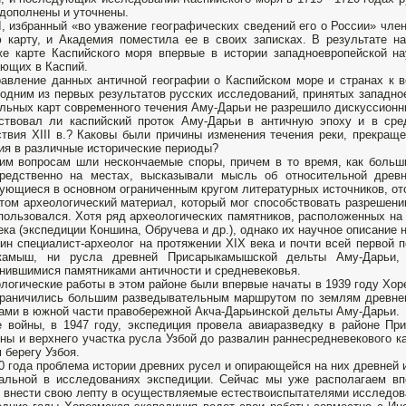
дополнены и уточ­нены.
I, избранный «во уважение географических сведений его о России» чле
 карту, и Академия поместила ее в своих записках. В результате на
е карте Каспийского моря впервые в истории западноевропейской на
ющих в Каспий.
авление данных античной географии о Каспийском море и странах к вос
одним из первых результатов русских исследований, принятых западное
льных карт современного течения Аму-Дарьи не разрешило дискуссионны
твовал ли каспийский проток Аму-Дарьи в античную эпоху и в сред
твия XIII в.? Како­вы были причины изменения течения реки, прекраще
ия в различные исторические периоды?
им вопросам шли нескончаемые споры, причем в то время, как боль­ш
редственно на местах, высказывали мысль об относительной древн
ующиеся в основном ограниченным кругом литературных источников, от
том археологический материал, который мог способствовать разрешени
пользовался. Хотя ряд ар­хеологических памятников, расположенных на У
ека (экспедиции Коншина, Обручева и др.), одна­ко их научное описание 
ин специалист-археолог на протяжении XIX века и почти всей первой п
камыш, ни русла древней Присарыкамышской дельты Аму-Дарьи, 
нившимися па­мятниками античности и средневековья.
логические работы в этом районе были впервые начаты в 1939 году Хор
раничились большим разведыва­тельным маршрутом по землям древне
ами в южной части правобережной Акча-Дарьинской дельты Аму-Дарьи.
 войны, в 1947 году, экспедиция провела авиаразведку в районе П
ны и верхнего участ­ка русла Узбой до развалин раннесредневекового к
 берегу Узбоя.
0 года проблема истории древних русел и опирающейся на них древней 
альной в исследованиях экспедиции. Сейчас мы уже располагаем вп
 внести свою лепту в осуществляемые естествоиспытателями ис­следов