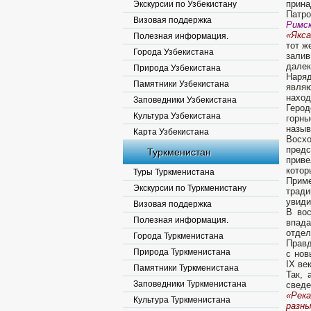
прина
Экскурсии по Узбекистану
Патро
Визовая поддержка
Римск
«Якса
Полезная информация.
тот ж
Города Узбекистана
залив
далек
Природа Узбекистана
Наряд
Памятники Узбекистана
являю
наход
Заповедники Узбекистана
Герод
Культура Узбекистана
горн
назыв
Карта Узбекистана
Восхо
пред
Туркменистан
приве
котор
Туры Туркменистана
Приме
Экскурсии по Туркменистану
тради
увиди
Визовая поддержка
В вос
Полезная информация.
впада
отдел
Города Туркменистана
Правд
Природа Туркменистана
с нов
IX ве
Памятники Туркменистана
Так, 
Заповедники Туркменистана
сведе
«Река
Культура Туркменистана
разны