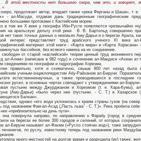
о... В этой местности нет большего озера, чем это, и говорят, 
.».
 озеро, продолжает автор, впадает также «река Ферганы и Шаша», т. е. 
их» - ал-Масуди, отдавая дань традиционным географическим пред
нено большими протоками с Каспийским морем.
о в том же X веке у географа Ибн-Русте появляются чрезвычай­но по
ния на аральскую дельту этой реки . В. В. Бартольд совершенно пра
ов нет таких точных данных о низовьях Аму-Дарьи и о берегах Арала, ка
шой интерес представляет труд арабского ученого XI века ал-
графический материал этой книги - «Карта мира» и «Карта Хорасана» 
замкнутых бассейнов, без всякого намека на их соединение.
 свободен от старой «каспийской» теории ценный труд ано­нимного пер
д ал-Алем» (написана в 982 году) и сочинение ал-Макдиси «Ахеан ат-
и сведениями по географии и гид­рографии Хорезма.
олее правильно, хотя и схематично, свыше 900 лет назад была 
мийским ученым-энциклопедистом Абу-Райханом ал-Бируни. Поразитель
ьтате естественнонауч­ных, а также проводившихся в последние го
нских русел, в основных чертах совпадают с утверж­дениями ал-Бируни
вая пустыню между Джурджаном и Хорезмом (т. е. Кара-Кумы), ал-Б
уна (Аму-Дарьи) «было через нее (пустыню. - С. Т.) в Хазарское (К
ающегося Балкан».
едствии, однако «его вода укло­нилась к краям страны гузов (на север 
ь под названием Фам-ал-Асад („Пасть льва” - С. Т.)». Река пробила себ
 нее «приблизительно на день пути».
 она повернула направо, по на­правлению к Фарабу (город в средне
оили на берегах ее более 300 городов и селений, от которых сохранил
ое ал-Биру­ни называет ал-Фахми («Русло стоячих вод»), тоже запрудило
 печенегов, по руслу, известному теперь под названием реки Маздубас
джаном.
атопила много местностей на долгое время и разрушила (их) также, жи