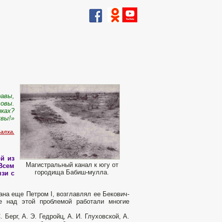
равы,
совы.
нках?
увы!»
алха.
й из
Магистральный канал к югу от
Всем
городища Бабиш-мулла.
язи с
на еще Петром I, возглав­лял ее Бекович-
ке над этой проблемой работали многие
 Берг, А. Э. Гедройц, А. И. Глуховской, А.