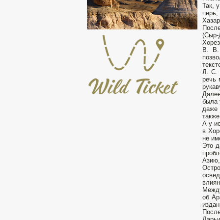
Так, 
перь,
Хазар
После
(Сыр-
Хорез
В. В.
позво
текст
Л. С.
речь 
рукав
Далее
была 
даже 
также
А у и
в Хор
не им
Это д
пробл
Азию,
Остр
освед
влиян
Между
об Ар
издан
После
Дарьи