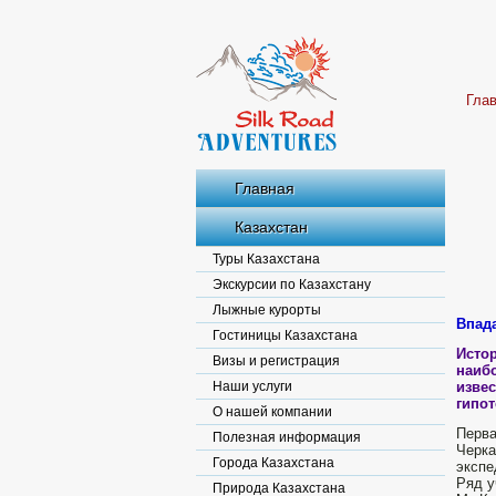
Гла
Главная
Казахстан
Туры Казахстана
Экскурсии по Казахстану
Лыжные курорты
Впада
Гостиницы Казахстана
Исто
Визы и регистрация
наиб
Наши услуги
извес
гипот
О нашей компании
Перва
Полезная информация
Черка
Города Казахстана
экспе
Ряд у
Природа Казахстана