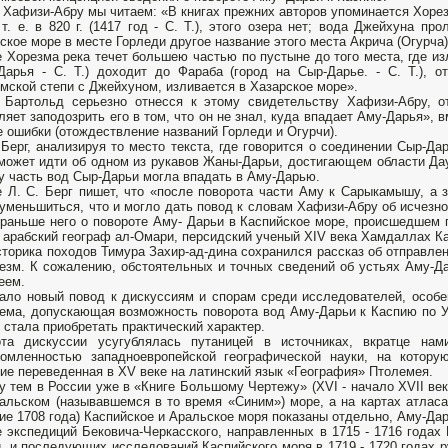
у Хафизи-Абру мы читаем: «В книгах прежних авторов упоминается Хорез
 т. е. в 820 г. (1417 год - С. Т.), этого озера нет; вода Джейхуна пр
ское море в месте Горледи другое название этого места Акрича (Огурча)
 Хорезма река течет большею частью по пустыне до того места, где из
Дарья - С. Т.) доходит до Фараба (город на Сыр-Дарье. - С. Т.), о
мской степи с Джейхуном, изливается в Хазарское море».
 Бартольд серьезно отнесся к этому свидетельству Хафизи-Абру, о
ляет заподозрить его в том, что он не знал, куда впадает Аму-Дарья», 
е ошибки (отождествление названий Гор­леди и Огурчи).
 Берг, анализируя то место текста, где гово­рится о соединении Сыр-Да
может идти об одном из рукавов Жаны-Дарьи, достигающем области Даук
у часть вод Сыр-Дарьи могла впадать в Аму-Дарью.
 Л. С. Берг пишет, что «после поворота части Аму к Сарыкамышу, а 
уменьшиться, что и могло дать повод к сло­вам Хафизи-Абру об исчезн
раньше него о повороте Аму- Дарьи в Каспийское море, происшедшем 
 арабский географ ал-Омари, персидский ученый XIV века Хамдаллах Ка
сторика походов Тимура Захир-ад-дина сохранился рассказ об отправлен
езм. К сожалению, обстоятельных и точных сведений об устьях Аму-Д
еем.
ало новый повод к дискуссиям и спорам среди исследо­вателей, особен
ема, допу­скающая возможность поворота вод Аму-Дарьи к Каспию по 
 стала приобретать практи­ческий характер.
ота дискуссии усугублялась путаницей в источни­ках, вкратце на
омленно­стью западноевропейской географической науки, на котору
ие переведенная в XV веке на латинский язык «География» Птолемея.
 тем в России уже в «Книге Большому Чертежу» (XVI - начало XVII ве
альском (называвшемся в то время «Синим») море, а на картах атласа 
ие 1708 года) Каспийское и Аральское моря показаны отдельно, Аму-Дар
 экспедиций Бековича-Черкасского, направ­ленных в 1715 - 1716 годах
, и последующих исследований Каспийского моря в 1719 - 1720 годах р