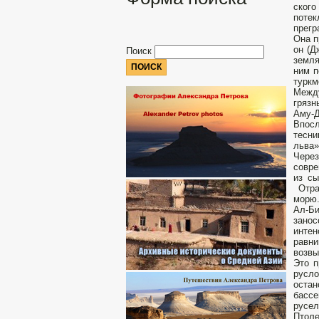
ского
потек
прегр
Она п
он (Д
Поиск
земля
ним п
туркм
Между
грязн
Аму-Д
Впосл
тесни
льва»
Через
совре
из сы
Отрар
морю
Ал-Би
занос
интен
равн
возвы
Это п
русло
остан
бассе
русел
Птоле