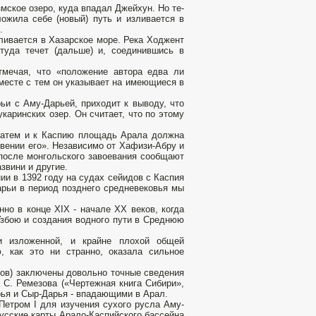
мское озеро, куда впадал Джейхун. Но те­
оложила себе (новый) путь и изливается в
.
ливается в Хазарское море. Река Ходжент
ттуда течет (дальше) и, соединившись в
тмечая, что «положение автора едва ли
вместе с тем он указы­вает на имеющиеся в
рьи с Аму-Дарьей, приходит к выводу, что
аринских озер. Он считает, что по этому
затем и к Каспию пло­щадь Арала должна
овении его». Независимо от Хафизи-Абру и
после монгольского завоева­ния сообщают
звини и другие.
ии в 1392 году на судах сейидов с Каспия
арьи в период позднего средневековья мы
но в конце XIX - начале XX веков, когда
Узбою и создания водного пути в Среднюю
ми изложенной, и крайне плохой общей
ю, как это ни странно, оказала сильное
ков) заключены довольно точные сведения
С. Ре­мезова («Чертежная книга Сибири»,
ья и Сыр-Дарья - впа­дающими в Арал.
 Петром I для изучения сухого русла Аму-
усские карты Арало-Каспийского бассейна