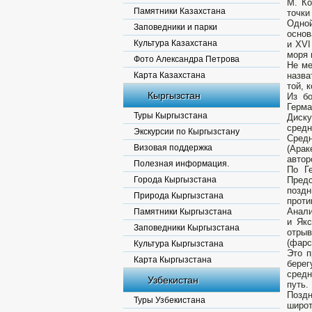
М. Ко
Памятники Казахстана
точки
Одной
Заповедники и парки
основ
Культура Казахстана
и XVI
моря 
Фото Александра Петрова
Не ме
Карта Казахстана
назва
той, 
Кыргызстан
Из бо
Герма
Туры Кыргызстана
Диску
средн
Экскурсии по Кыргызстану
Средн
Визовая поддержка
(Арак
автор
Полезная информация.
По Г
Города Кыргызстана
Предс
поздн
Природа Кыргызстана
проти
Анали
Памятники Кыргызстана
и Якс
Заповедники Кыргызстана
отры
(фарс
Культура Кыргызстана
Это п
Карта Кыргызстана
берег
средн
Узбекистан
путь.
Поздн
Туры Узбекистана
широ