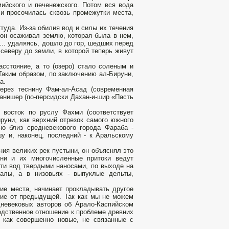
мийского и печенежского. Потом вся вода
 и просочилась сквозь промежутки места,
ттуда. Из-за обилия вод и силы их течения
 он осаживал землю, которая была в нем,
... удаляясь, до­шло до гор, шедших перед
северу до земли, в которой теперь живут
сстояние, а то (озеро) стало соленым и
 Таким образом, по заключению ал-Бируни,
а.
через теснину Фам-ал-Асад (современная
Данишер (по-персидски Дахан-и-шир «Пасть
 восток по руслу Фахми (соответствует
уни, как верхний отрезок самого южного
но близ средневекового города Фараба -
у и, наконец, последний - к Аральскому
ния великих рек пустыни, он объяснял это
ни и их много­численные притоки ведут
ти вод твердыми наносами, по выходе на
алы, а в низовьях - выпуклые дельты,
кие места, начинает прокладывать другое
ние от предыдущей. Так как мы не можем
дневековых авторов об Арало-Каспийском
едственное отношение к проблеме древних
 как совершенно новые, не связанные с