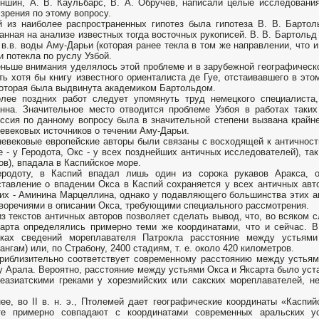
ншин, А. В. Каульбарс, В. А. Обручев, написали целые исследовани
 зрения по этому вопросу.
 из наиболее распространенных гипотез была гипотеза В. В. Барто
анная на ана­лизе известных тогда восточных рукописей. В. В. Бартольд 
 в.в. воды Аму-Дарьи (которая ранее текла в том же направлении, что и
и потекла по руслу Узбой.
ньше внимания уделялось этой проблеме и в зарубежной гео­графическо
ть хотя бы книгу известного ориенталиста де Гуе, отстаивавшего в эт
которая была выдвинута академи­ком Бартольдом.
лее поздних работ следует упомянуть труд не­мецкого специалиста
нна. Значительное место отводится проблеме Узбоя в работах таки
ссия по данному вопросу была в значительной степени вызвана крайн
евековых источников о течении Аму-Дарьи.
еве­ковые европейские авторы были связаны с восходящей к античност
е - у Геродота, Окс - у всех позднейших античных исследователей), так
ов), впадала в Каспийское море.
еродоту, в Каспий впадал лишь один из сорока рукавов Аракса, о
тавление о впадении Окса в Каспий сохраняется у всех античных авт
их - Аминина Марцеллина, однако у подавляющего большинства этих а
воречиями в описании Окса, требующими специального рассмотрения.
з текстов античных авторов позволяет сделать вывод, что, во всяком 
арта определя­лись примерно теми же координатами, что и сейчас. 
вках сведений мореплавателя Патрокла расстояние между устьям
ангам) или, по Страбону, 2400 стадиям, т. е. около 420 километров.
ри­близительно соответствует современному расстоянию между устья
у Арала. Вероятно, рас­стояние между устьями Окса и Яксарта было ус
еазиатскими греками у хорезмийских или сакских мореплавателей, н
ее, во II в. н. э., Птолемей дает географические координаты «Каспий
те примерно совпа­дают с координатами современных аральских ус