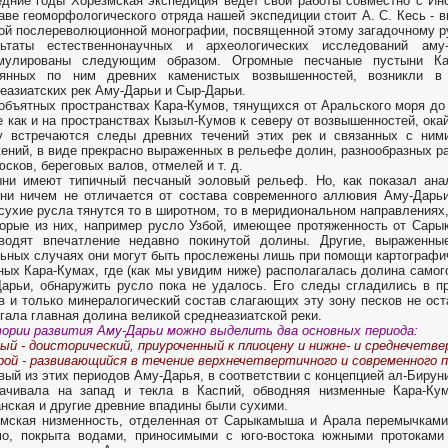
дние годы Хорезм­ская экспедиция ведет свои работы совместно с Ин
аве геоморфологического отряда нашей экспедиции стоит А. С. Кесь - в
ой послереволюционной монографии, посвященной этому за­гадочному р
льтаты естественнонаучных и археологических исследований аму
мулированы следующим образом. Огромные песчаные пустыни Кар
еянных по ним древних каменистых возвышенностей, возникли в 
еазиатских рек Аму-Дарьи и Сыр-Дарьи.
объятных пространствах Кара-Кумов, тянущихся от Аральского моря до 
е как и на пространствах Кызыл-Кумов к северу от возвышенностей, ок
 встречаются сле­ды древних течений этих рек и связанных с ним
ений, в виде прекрасно выраженных в рельефе долин, разнообразных р
сков, береговых валов, отмелей и т. д.
ни имеют типичный песчаный эоловый рельеф. Но, как показал анал
ни ничем не отличается от состава современного аллювия Аму-Дарь
сухие русла тянутся то в широт­ном, то в меридиональном направлениях,
орые из них, например русло Узбой, имеющее протяженность от Сары
зводят впечат­ление недавно покинутой долины. Другие, выраженн
ьных случаях они могут быть прослежены лишь при помощи картографич
ых Кара-Кумах, где (как мы увидим ниже) располагалась доли­на самого
арьи, обна­ружить русло пока не удалось. Его следы сгладились в п
в и только минералогический состав слагающих эту зону песков не оста
гала главная долина великой среднеазиатской реки.
ории развития Аму-Дарьи можно выделить два основных периода:
вый - доисторический, приуроченный к плиоцену и нижне- и среднечетв
рой - развивающийся в течение верхнечетвертичного и современного п
вый из этих перио­дов Аму-Дарья, в соответствии с концепцией ал-Бирун
рачивала на запад и текла в Каспий, обводняя низменные Кара-Ку
нская и другие древние впадины были сухими.
мская низ­менность, отделенная от Сарыкамыша и Арала перемычками 
о, покрыта водами, приносимы­ми с юго-востока южными протоками