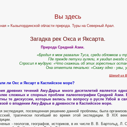
Вы здесь
вная
»
Кызылординской области природа. Туры на Северный Арал.
Загадка рек Окса и Яксарта.
Природа Средней Азии.
«Бродил я меж развалин Туса, среди обломков и т
Где прежде петухи гуляли, я увидал гнездо 
Спросил я мудрую: «Что скажешь об этих горестных оста
Она ответила печально: «Скажу одно - увы, 
Шахид из Б
ли ли Окс и Яксарт в Каспийское море?
рия древних течений Аму-Дарьи много десятилетий является одно
олее сложных и спорных проблем палеогеогра­фии Средней Азии. 
тны те дискуссии, которые велись по вопросу о русле Узбой в св
езой о впадении Аму-Дарьи в древности в Каспийское море.
я экспедиция, посвященная ре­шению данной проблемы, была организова
сский, трагически погибший во время этой экспе­диции. В XIX ве
диции.
ченых - геологов, географов, историков, в их числе В. В. Бартольд, Л. С.