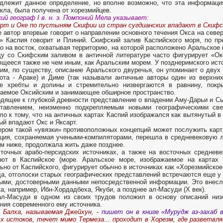
длежит данное определение, но вполне возможно, что эта информация
кла, была получена от хорезмийцев.
ий географ I в. н. э. Помпоний Мела указывает:
рт и Оке по пустыням Скифии из стран сугдианских впадают в Скифс
е автор впервые говорит о направлении основного течения Окса на севе
» Каспия говорит и Плиний. Скифский залив Каспийского моря, по пр
о на восток, охватывая территорию, на которой расположено Аральское 
у со Скифским заливом в античной литературе часто фигурирует «Окс
щееся также не чем иным, как Аральским морем. У позд­неримского исто
им, по существу, описание Аральского двуречья, он упоминает о двух 
ота - Араке) и Диме (так на­зывали античные авторы один из верхних
ые хребты и долины и стремительно низвергаются в равнину, покр
аемое Оксийским и занимающее обширное пространство.
дящее к глубокой древности представление о впадении Аму-Дарьи и Сы
ставлением, неизменно подкрепляемым новыми географическими све
ло к тому, что на античных картах Каспий изображался как вытянутый в
ый впадают Окс и Яксарт.
ром такой «увязки» про­тивоположных концепций может послужить карта
ция, сохраняемая учеными-компиляторами, перешла в средневековую л
м ниже, продолжала жить даже позднее.
точных арабо-персидских источниках, а также на восточных среднев
ют в Каспий­ское (море. Аральское море, изображаемое на картах 
ьно от Каспийского, фигурирует обычно в источниках как «Хорезмийское
а, отголоски старых географических представлений встреча­ются еще у
ыми, достоверными данными непосредственной информации. Это внесл
ка, например, Ибн-Хордадбеха, Якуби, а позднее ал-Масуди (X век).
ал-Масуди в одном из своих трудов положил в основу описаний низ
ния современного ему источника.
 Балха, назы­ваемая Джейхун, -
пишет он в книге «Мурудж аз-захаб в
х истоков, течет мимо Термеза... прохо­дит в Хорезм, где разветвл