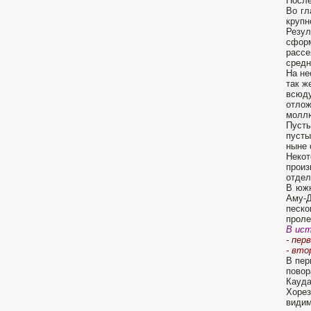
После
Во гл
крупн
Резу
сфор
расс
средн
На не
так ж
всюду
отлож
моллю
Пусты
пусты
ныне 
Некот
прои
отдел
В южн
Аму-Д
песко
проле
В ист
- пер
- вто
В пер
пово
Кауда
Хорез
видим