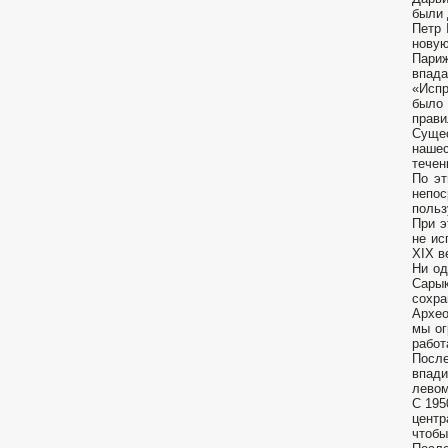
были 
Петр 
новую
Париж
впада
«Испр
было 
прави
Сущес
нашес
течен
По эт
непос
польз
При э
не ис
XIX в
Ни од
Сары
сохра
Архео
мы ог
работ
После
впади
левом
С 195
центр
чтобы