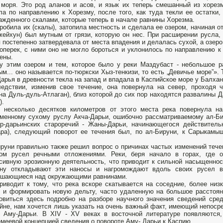
 моря. Это род аланов и асов, и язык их теперь смешанный из хорез
ла по направлению к Хорезму, после того, как туда текли ее остатки,
ажденного скалами, которые теперь в начале равнины Хорезма.
робила их (скалы), затопила местность и сдела­ла ее озером, начиная о
жейхун) был мутным от грязи, которую он нес. При расширении русла,
 постепенно за­твердевала от места впадения и делалась сухой, а озеро
оперек, с ними оно не могло бороться и уклонилось по направлению к 
ены.
 этим озером и тем, которое было у реки Маздубаст - небольшое ра
ым... оно называется по-тюркски Хыз-тенкизи, то есть „Девичье море”».
арья в древности текла на запад и впадала в Каспийское море у Балхан
едствии, изменив свое течение, она повернула на север, проходя 
на Дуль-дуль-Атлаган), близ которой до сих пор находятся развалины 
).
 несколько десятков километров от этого места река повернула на
менному сухому руслу Акча-Дарьи, ошибочно рассматриваемому ал-Бир
р-дарьинских староречий - Жаны-Дарьи, начинающегося действитель
а), следующий поворот ее течения был, по ал-Бируни, к Сарыкамыш
.
руни правильно также решил вопрос о причинах частых из­менений тече
ом русел речными отложениями. Реки, беря начало в горах, где о
сивную эрозионную деятельность, что приводит к сильной насыщеннос
ину откладывают эти наносы и нагромождают вдоль своих ру­сел в
шающиеся над окру­жающими равнинами.
риводит к тому, что река вскоре скатывает­ся на соседние, более низ
 и формировать новую дельту, часто удаленную на большое расстоя
овиться здесь подробно на разборе на­учного значения сведений сре
йне, нам хочется лишь указать на очень важный факт, имеющий непоср
 Аму-Дарьи. В XIV - XV веках в восточной литературе появляются,
меевой концепцией сведения о повороте Аму- Дарьи к Каспию.