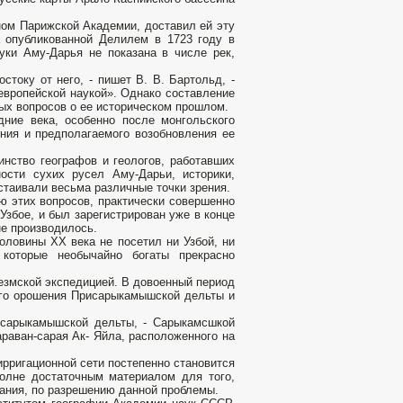
ном Парижской Академии, доставил ей эту
 опубли­кованной Делилем в 1723 году в
уки Аму-Дарья не показана в числе рек,
току от него, - пишет В. В. Бартольд, -
вропей­ской наукой». Однако составление
х вопросов о ее историческом прош­лом.
ние века, особенно после монгольского
ния и предполагае­мого возобновления ее
инство географов и геологов, работавших
ости сухих русел Аму-Дарьи, историки,
стаивали весьма различные точки зрения.
ю этих вопросов, практически совершенно
збое, и был зарегистри­рован уже в конце
не производилось.
оловины XX века не посетил ни Узбой, ни
которые необычайно богаты прекрасно
езмской экспедицией. В довоенный период
го орошения Присарыкамышской дельты и
рисарыкамышской дельты, - Сарыкамсшкой
араван-сарая Ак- Яйла, расположенного на
ирригационной сети постепенно становится
олне достаточным материалом для того,
ания, по разрешению данной проблемы.