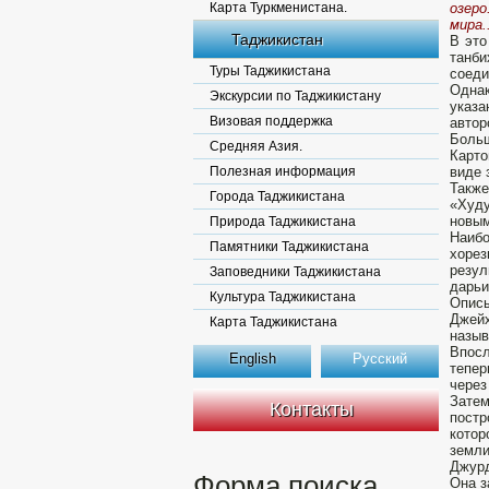
Карта Туркменистана.
озер
мира..
Таджикистан
В это
танб
Туры Таджикистана
соеди
Однак
Экскурсии по Таджикистану
указа
Визовая поддержка
автор
Боль
Средняя Азия.
Карто
Полезная информация
виде 
Также
Города Таджикистана
«Худу
новым
Природа Таджикистана
Наиб
Памятники Таджикистана
хорез
резул
Заповедники Таджикистана
дарьи
Культура Таджикистана
Описы
Джейх
Карта Таджикистана
назыв
Впосл
English
Русский
тепер
через
Затем
Контакты
постр
котор
земли
Джур
Форма поиска
Она з