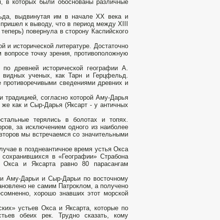
я, в которых были обоснованы различные
льда, выдвинутая им в начале XX века и
пришел к вы­воду, что в период между XIII
 теперь) повернула в сторону Каспийского
й и исторической литературе. Достаточно
ом вопросе точку зрения, противоположную
, по древней исторической географии А.
х видных ученых, как Тарн и Герцфельд.
е противоречивыми сведениями древних и
и традицией, согласно которой Аму-Дарья
 же как и Сыр-Дарья (Яксарт - у античных
стальные терялись в болотах и топях.
оров, за исключением одного из наиболее
второв мы встречаемся со значи­тельными
случае в позднеантичное время устья Окса
В сохранившихся в «Географии» Страбона
и Окса и Яксарта равно 80 парасангам
ми Аму-Дарьи и Сыр-Дарьи по восточному
тановлено не самим Патроклом, а получено
есомненно, хорошо знавших этот морской
ских» устьев Окса и Яксарта, которые по
тьев обеих рек. Труд­но сказать, кому