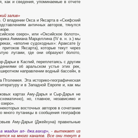
, как и сведения, упоминаемые в отчете
кий залив»
р. О впадении Окса и Яксарта в «Скифский
едставлениям античных авторов, тянулся
море.
ийское озеро», или «Оксийское бо­лото»,
рика Аммиана Марцеллина (IV в. н. э.) мы
реках, «вполне судоходных»: Араксате (у
 притоков Яксарта), которые текут через
ытую лугами, где они образуют болото,
р-Дарьи в Каспий, переплетаясь с другим
дениями об аральском устье этих рек,
 широтном направлении водный бас­сейн, в
 Птолемея. Эта исто­рико-географическая
итературу и в Западной Европе и, как мы
ековых картах Аму-Дарья и Сыр-Дарья не
схематично), но, главное, независимо и
 озеро».
 некоторых восточных авторов в сочетании
о много путаницы в сообщения географов
овьев Аму-Дарьи (Джейхуна) правильные
а маадин ал- джа.вахир»,
- вытекает из
яется на много каналов. Все они текут в