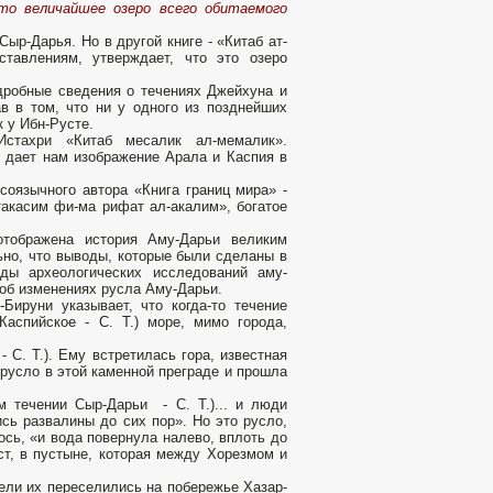
это величайшее озеро всего обитаемого
Сыр-Дарья. Но в другой книге - «Китаб ат-
ставлениям, утверждает, что это озеро
дробные сведения о течениях Джейхуна и
в в том, что ни у одного из позднейших
к у Ибн-Русте.
Истахри «Китаб месалик ал-мемалик».
- дает нам изображение Арала и Каспия в
соязычного автора «Книга границ мира» -
такасим фи-ма рифат ал-акалим», богатое
отображена история Аму-Дарьи великим
­но, что выводы, которые были сделаны в
ды археологических иссле­дований аму-
 об изменениях русла Аму-Дарьи.
ируни указы­вает, что когда-то течение
аспийское - С. Т.) море, мимо горо­да,
- С. Т.). Ему встретилась гора, известная
е русло в этой каменной преграде и прошла
м течении Сыр-Дарьи - С. Т.)... и люди
ись развалины до сих пор». Но это русло,
сь, «и во­да повернула налево, вплоть до
т, в пустыне, которая между Хо­резмом и
тели их переселились на побережье Хазар­