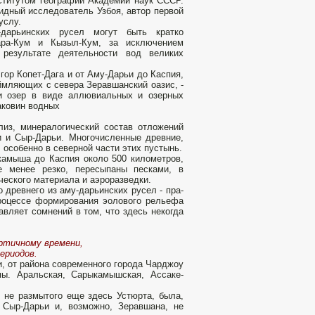
ститутом географии Академии наук СССР.
идный исследователь Узбоя, автор пер­вой
услу.
-дарьинских русел могут быть кратко
а-Кум и Кызыл-Кум, за исключе­нием
результате деятельности вод великих
гор Копет-Дага и от Аму-Дарьи до Каспия,
аймляющих с севера Зеравшанский оазис, -
и озер в виде аллюви­альных и озерных
аковин водных
из, минералогический состав отложений
и и Сыр-Дарьи. Многочисленные древние,
 особенно в северной части этих пустынь.
камыша до Каспия около 500 километров,
ые менее резко, пересыпаны песками, в
еского материала и аэроразведки.
 древнего из аму-дарьинских русел - пра-
роцессе форми­рования эолового рельефа
вляет сомнений в том, что здесь не­когда
ертичному времени,
ериодов.
и, от района современного города Чарджоу
мы. Аральская, Сарыкамышская, Ассаке-
не раз­мытого еще здесь Устюрта, была,
 Сыр-Дарьи и, возможно, Зеравшана, не