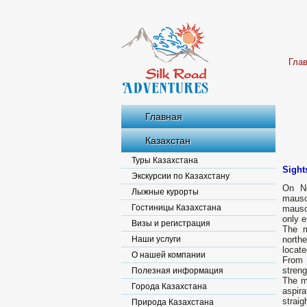
Гла
Главная
Казахстан
Туры Казахстана
Sight
Экскурсии по Казахстану
On No
Лыжные курорты
mauso
Гостиницы Казахстана
mausol
only e
Визы и регистрация
The m
Наши услуги
north
locate
О нашей компании
From 
streng
Полезная информация
The ma
Города Казахстана
aspir
straig
Природа Казахстана