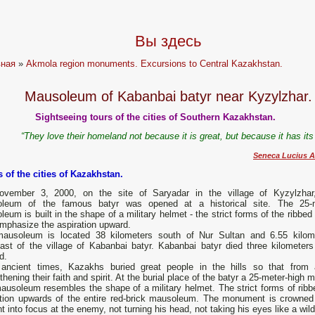
Вы здесь
вная
»
Akmola region monuments. Excursions to Central Kazakhstan.
Mausoleum of Kabanbai batyr near Kyzylzhar.
Sightseeing tours of the cities of Southern Kazakhstan.
“They love their homeland not because it is great, but because it has it
Seneca Lucius A
s of the cities of Kazakhstan.
vember 3, 2000, on the site of Saryadar in the village of Kyzylzhar
leum of the famous batyr was opened at a historical site. The 25-
eum is built in the shape of a military helmet - the strict forms of the ribbed
mphasize the aspiration upward.
ausoleum is located 38 kilometers south of Nur Sultan and 6.55 kilom
east of the village of Kabanbai batyr. Kabanbai batyr died three kilomete
d.
ancient times, Kazakhs buried great people in the hills so that from 
thening their faith and spirit. At the burial place of the batyr a 25-meter-high 
usoleum resembles the shape of a military helmet. The strict forms of ribbe
ation upwards of the entire red-brick mausoleum. The monument is crowned
ht into focus at the enemy, not turning his head, not taking his eyes like a wild