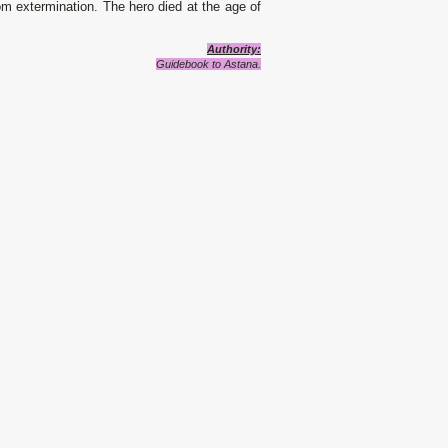
m extermination. The hero died at the age of
A
uthority
:
Guidebook to Astana.