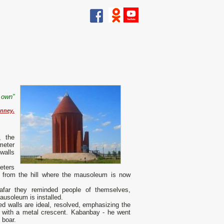
s own”
nney.
, the
meter
 walls
eters
rs from the hill where the mausoleum is now
afar they reminded people of themselves,
mausoleum is installed.
d walls are ideal, resolved, emphasizing the
 with a metal crescent. Kabanbay - he went
 boar.