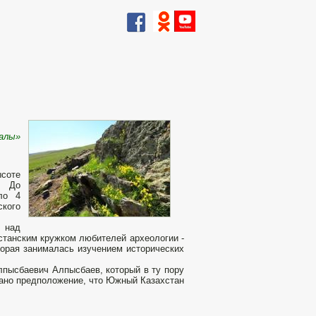
валы»
ысоте
. До
ло 4
ского
в над
станским кружком любителей археологии -
торая занималась изучением исторических
лпысбаевич Алпысбаев, который в ту пору
ано предположение, что Южный Казахстан