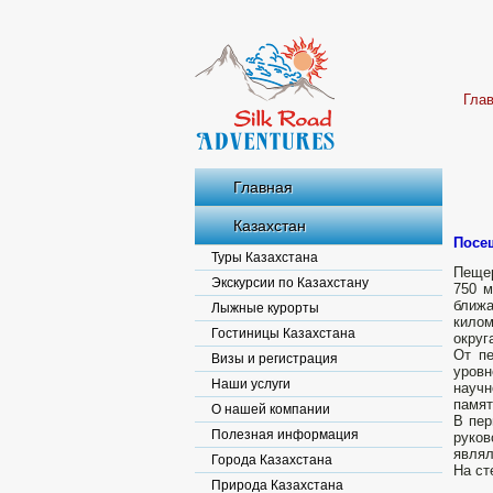
Гла
Главная
Казахстан
Посе
Туры Казахстана
Пещер
Экскурсии по Казахстану
750 
ближ
Лыжные курорты
килом
Гостиницы Казахстана
округ
От пе
Визы и регистрация
уровн
Наши услуги
научн
памят
О нашей компании
В пер
Полезная информация
руков
являл
Города Казахстана
На ст
Природа Казахстана