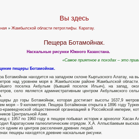
Вы здесь
вная
»
Жамбылской области петроглифы. Каратау.
Пещера Ботамойнак.
Наскальные рисунки Южного Казахстана.
«Самое приятное в походах – это при
щение пещеры Ботамойнак.
а Ботамойнак находится на западном склоне Кыргызского Алатау, на в
метров над уровнем моря в Жамбылском районе Жамбылской области
айшего поселка Акбулым (бывший поселок Ильич), на запад, око
етров, село является административным центром Акбулымского сель
а.
щеры до горы Ботамойнак, которая достигает высоты 1637,9 метро
ем моря – 9 километров. Пещера Ботаймонак открыта в 1896 году Турке
о-краеведческой общественной организацией в Российской империи, ко
ников Центральной Азии.
иод с 1957 по 1960 году в пещере побывал историк и археолог Хасан А
одил Каратауским палеолитическим отрядом. Х,А. Алпысбаевым высказ
ся одним из центров расселения древних людей.
енах пещеры находятся древние наскальные рисунки.