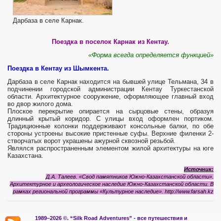
Дарбаза в селе Карнак.
Поездка в поселок Карнак из Кентау.
«Форма всегда определяется функцией»
Поездка в Кентау из Шымкента.
Дарбаза в селе Карнак находится на бывшей улице Тельмана, 34 в
подчинении городской администрации Кентау Туркестанской
области. Архитектурное сооружение, оформляющее главный вход
во двор жилого дома.
Плоское перекрытие опирается на сырцовые стены, образуя
длинный крытый коридор. С улицы вход оформлен портиком.
Традиционные колонки поддерживают консольные балки, по обе
стороны устроены высокие пристенные суфы. Верхние филенки 2-
створчатых ворот украшены ажурной сквозной резьбой.
Являлся распространенным элементом жилой архитектуры на юге
Казахстана.
Источник:
Д.А. Талеев. «Свод памятников Южно-Казахстанской области».
Архитектурное и археологическое наследие Южно-Казахстанской области. В
рамках региональной программы «Культурное наследие».
http://www.farsah.kz
1989–2026 ©.
“Silk Road Adventures” - вс
е путешествия и