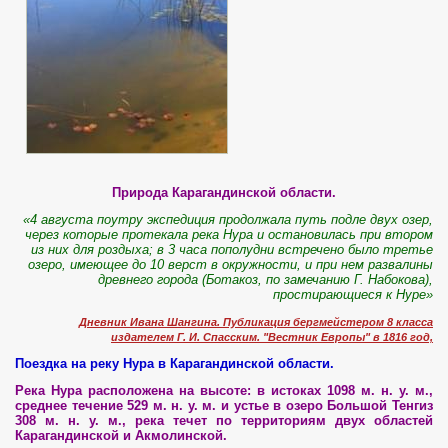
Природа Карагандинской области.
«4 августа поутру экспедиция продолжала путь подле двух озер,
через которые протекала река Нура и оста­новилась при втором
из них для роздыха; в 3 часа попо­лудни встречено было третье
озеро, имеющее до 10 верст в окружности, и при нем раз­валины
древнего города (Ботакоз, по замечанию Г. На­бокова),
простирающиеся к Нуре»
Дневник Ивана Шангина. Публи­кация бергмейстером 8 класса
издателем Г. И. Спасским. "Вестник Европы" в 1816 год,
Поездка на реку Нура в Карагандинской области.
Река Нура расположена на высоте: в истоках 1098 м. н. у. м.,
среднее течение 529 м. н. у. м. и устье в озеро Большой Тенгиз
308 м. н. у. м., река течет по территориям двух областей
Карагандинской и Акмолинской.