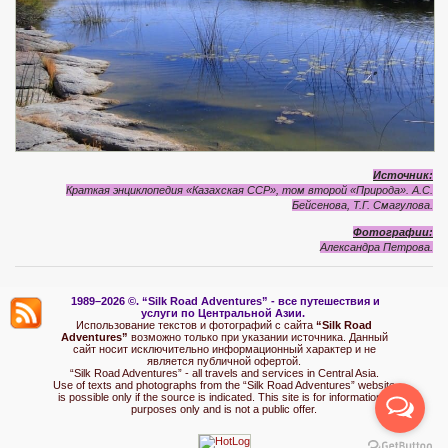
Источник:
Краткая энциклопедия «Казахская ССР», том второй «Природа».
А.С.
Бейсенова, Т.Г. Смагулова.
Фотографии:
Александра Петрова.
1989–2026 ©.
“Silk Road Adventures” - вс
е путешествия и
услуги по Центральной Азии.
Использование текстов и фотографий с сайта
“Silk Road
Adventures”
возможно только при указании источника. Данный
сайт носит исключительно информационный характер и не
является публичной офертой.
“Silk Road Adventures” - all travels and services in Central Asia.
Use of texts and photographs from the “Silk Road Adventures” website
is possible only if the source is indicated. This site is for informational
purposes only and is not a public offer.