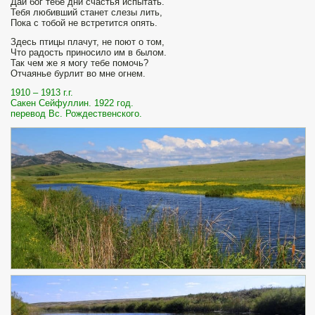
Дай бог тебе дни счастья испытать.
Тебя любивший станет слезы лить,
Пока с тобой не встретится опять.
Здесь птицы плачут, не поют о том,
Что радость приносило им в былом.
Так чем же я могу тебе помочь?
Отчаянье бурлит во мне огнем.
1910 – 1913 г.г.
Сакен Сейфуллин. 1922 год.
перевод Вс. Рождественского.