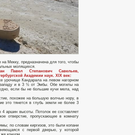
 на Мекку, предназначена для того, чтобы
тальных молящихся.
ан Павел Степанович Савельев,
тербургской Академии наук. XIX век:
иже урочище Кандарала на левом нагорном
 западу и в 3 ½ от Эмбы. Обе могилы на
удно, если бы не большие кучи мела, над
стие, похожее на большую волчью нору, в
ие это тянется в глубь земли не более 3
 4 аршин высоты. Потолок ее составляет
зкое отверстие, пропускающее в комнату
ямы; по словам киргизов, это были копани
иняющаяся с первой дверью, у которой
 же концом.