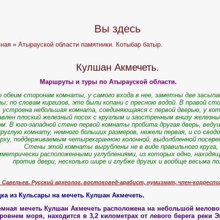
Вы здесь
вная
»
Атырауской области памятники. Котыбар батыр.
Кулшан Акмечеть.
Маршруты и туры по Атырауской области.
о обеим сторонам комнаты, у самого входа в нее, заметны две засып
ы; по словам киргизов, это были копани с пресною водой. В правой ст
устроена небольшая комната, соединяющаяся с первой дверью, у ко
влен плоский железный посох с круглым и заостренным внизу железн
ом. В юго-западной стене первой комнаты пробита другая дверь, веду
круглую комнату, немного больших размеров, нежели первая, и со свод
рху, поддерживаемым четырехгранною колонной, выдолбленной посере
Стены этой комнаты вырублены не в виде правильного круга, 
мметрически расположенными углублениями, из которых одно, находя
против двери, несколько шире и глубже других и вообще весьма п
. Савельев. Русский археолог, востоковед-арабист, нумизмат, член-корресп
ка из Кульсары на мечеть Кулшан Акмечеть.
емная мечеть Кулшан Акмечеть расположена на небольшой мелово
ровнем моря, находится в 3,2 километрах от левого берега реки Э