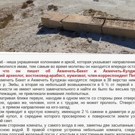
б - ниша украшенная колоннами и аркой, которая указывает направление
 молился имам, тем самым во время молитвы он находится впереди ос
 что он пишет об Акмечеть-Бекет и Акмечеть-Кулдж
ий археолог, востоковед-арабист, нумизмат, член-корреспондент
Пе
Акмечеть Бекет и Акмечеть Кулджан находятся: первая в 38 верстах н
у р. Эмбы, а вторая на небольшой возвышенности в 6 ½ от первой к
хности не имеют ничего замечательного и найти их было бы весьма тр
лежащие, не привлекали внимания любопытных.
атривая ближе первую, находим в одном месте со стороны реки отвер
ую, однако же, человек, хотя и с трудом, но может пролезть. Отверст
, в прямом направлении на юго-запад.
ом приводит в круглую комнату, имеющую 2 ½ сажени в диаметре и до
ий купол, в середине которого просверлено к поверхности земли у
й свет.
еим сторонам комнаты, у самого входа в нее, заметны две засыпанные 
есною водой. В правой стороне устроена небольшая комната, соед
влен плоский железный посох с круглым и заостренным внизу железным