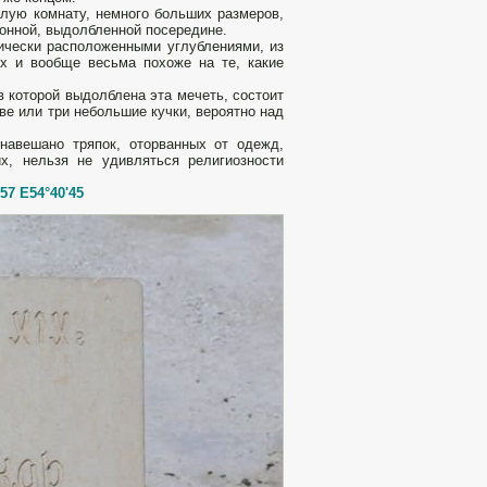
глую комнату, немного больших размеров,
онной, выдолбленной посередине.
рически расположенными углублениями, из
их и вообще весьма похоже на те, какие
в которой выдолблена эта мечеть, состоит
ве или три небольшие кучки, вероятно над
навешано тряпок, оторванных от одежд,
х, нельзя не удивляться религиозности
57 E54°40'45