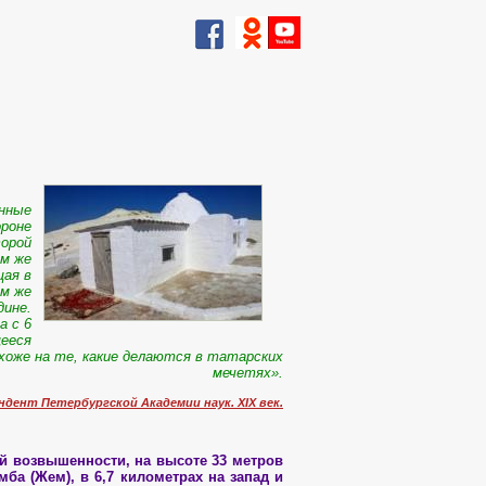
анные
ороне
торой
ым же
щая в
ом же
дине.
а с 6
щееся
охоже на те, какие делаются в татарских
мечетях».
ондент
Петербургской Академии наук. XIX век.
й возвышенности, на высоте 33 метров
мба (Жем), в 6,7 километрах на запад и