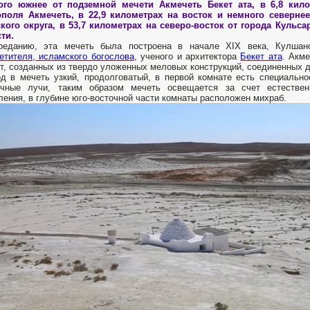
ого южнее от подземной мечети Акмечеть Бекет ата, в 6,8 кил
ополя Акмечеть,
в 22,9 километрах на восток и немного севернее
ского округа, в 53,7 километрах на северо-восток от города Кул
сти.
реданию, эта мечеть была построена в начале XIX века, Кулша
етителя, исламского богослова
, ученого и архитектора
Бекет ата
. Акм
т, созданных из твердо уложенных меловых конструкций, соединенных д
д в мечеть узкий, продолговатый, в первой комнате есть специально
ечные лучи, таким образом мечеть освещается за счет естестве
ления, в глубине юго-восточной части комнаты расположен михраб.