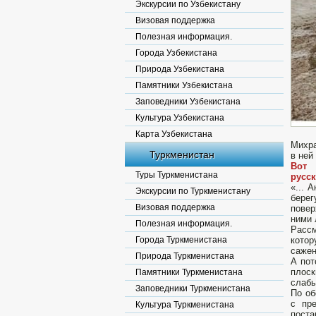
Экскурсии по Узбекистану
Визовая поддержка
Полезная информация.
Города Узбекистана
Природа Узбекистана
Памятники Узбекистана
Заповедники Узбекистана
Культура Узбекистана
Карта Узбекистана
Михра
Туркменистан
в ней
Вот
Туры Туркменистана
русск
«... 
Экскурсии по Туркменистану
берег
Визовая поддержка
повер
ними 
Полезная информация.
Рассм
Города Туркменистана
котор
сажен
Природа Туркменистана
А пот
плоск
Памятники Туркменистана
слабы
Заповедники Туркменистана
По об
с пр
Культура Туркменистана
поста