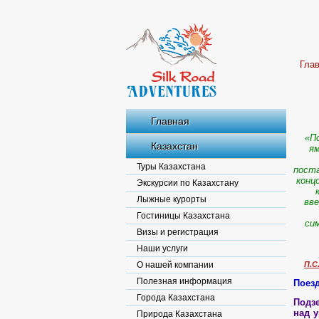
Гла
Главная
«П
Казахстан
ям
Туры Казахстана
поста
конц
Экскурсии по Казахстану
Лыжные курорты
вве
Гостиницы Казахстана
си
Визы и регистрация
Наши услуги
О нашей компании
П.С
Полезная информация
Поезд
Города Казахстана
Подз
над у
Природа Казахстана