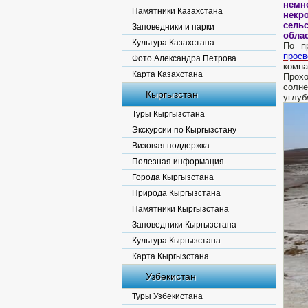
немн
Памятники Казахстана
некр
сель
Заповедники и парки
обла
Культура Казахстана
По п
просв
Фото Александра Петрова
комна
Карта Казахстана
Прохо
солн
Кыргызстан
углуб
Туры Кыргызстана
Экскурсии по Кыргызстану
Визовая поддержка
Полезная информация.
Города Кыргызстана
Природа Кыргызстана
Памятники Кыргызстана
Заповедники Кыргызстана
Культура Кыргызстана
Карта Кыргызстана
Узбекистан
Туры Узбекистана