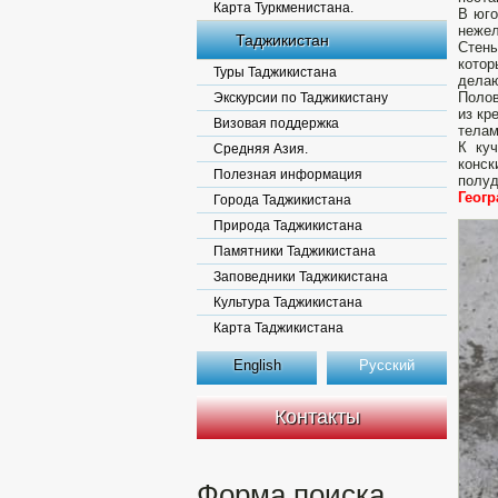
Карта Туркменистана.
В юго
нежел
Таджикистан
Стены
котор
Туры Таджикистана
делаю
Полов
Экскурсии по Таджикистану
из кр
Визовая поддержка
телам
К куч
Средняя Азия.
конск
Полезная информация
полуд
Геог
Города Таджикистана
Природа Таджикистана
Памятники Таджикистана
Заповедники Таджикистана
Культура Таджикистана
Карта Таджикистана
English
Русский
Контакты
Форма поиска