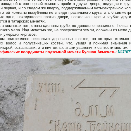
-западной стене первой комнаты пробита другая дверь, ведущая в кру
и первая, и со сводом же вверху, поддерживаемым четырехгранною кол
 этой комнаты вырублены не в виде правильного круга, а с 6 симмет
ых одно, находящееся против двери, несколько шире и глубже друг
тся в татарских мечетях.
 в комнатах нет; стены сделаны грубо, но довольно правильно. Почва, 
епкого мела. Над мечетью же, на поверхности земли, сложены из мела д
и умерших киргизов.
ам прикреплено несколько деревянных шестов, на которых столько 
их волос и полусгнивших костей, что, увидя и понимая значения и
икарей, оставивших, эти ничтожные знаки уважения к святости места».
рафические координаты подземной мечети Кулшан Акмечеть:
N47°07'