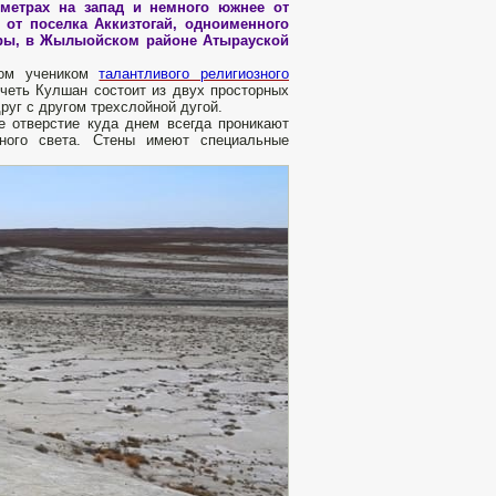
ометрах на запад и немного южнее от
 от поселка Аккизтогай, одноименного
ьсары, в Жылыойском районе Атырауской
ном учеником
талантливого религиозного
ечеть Кулшан состоит из двух просторных
руг с другом трехслойной дугой.
е отверстие куда днем всегда проникают
нного света. Стены имеют специальные