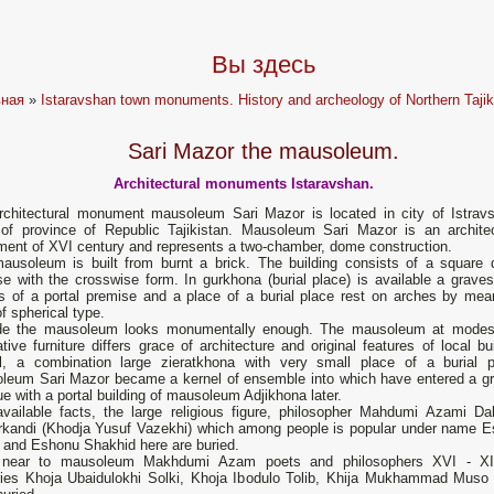
Вы здесь
вная
»
Istaravshan town monuments. History and archeology of Northern Tajik
Sari Mazor the mausoleum.
Architectural monuments Istaravshan.
rchitectural monument mausoleum Sari Mazor is located in city of Istrav
of province of Republic Tajikistan. Mausoleum Sari Mazor is an architec
ent of XVI century and represents a two-chamber, dome construction.
ausoleum is built from burnt a brick. The building consists of a square
e with the crosswise form. In gurkhona (burial place) is available a graves
 of a portal premise and a place of a burial place rest on arches by mea
of spherical type.
de the mausoleum looks monumentally enough. The mausoleum at modes
tive furniture differs grace of architecture and original features of local bu
l, a combination large zieratkhona with very small place of a burial p
leum Sari Mazor became a kernel of ensemble into which have entered a gr
 with a portal building of mausoleum Adjikhona later.
ailable facts, the large religious figure, philosopher Mahdumi Azami Da
kandi (Khodja Yusuf Vazekhi) which among people is popular under name E
 and Eshonu Shakhid here are buried.
 near to mausoleum Makhdumi Azam poets and philosophers ХVI - Х
ries Khoja Ubaidulokhi Solki, Khoja Ibodulo Tolib, Khija Mukhammad Muso