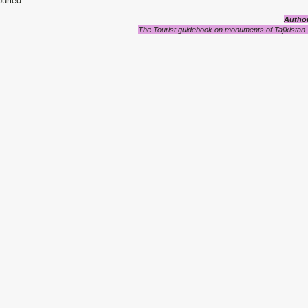
uried..
Author
The Tourist guidebook on monuments of Tajikistan.