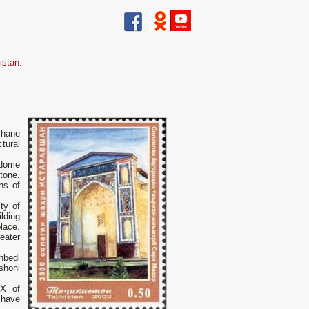
istan.
shane
tural
 dome
tone.
ns of
ty of
ilding
lace.
eater
hbedi
shoni
IХ of
 have