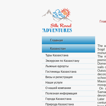
Гла
Главная
The a
Казахстан
Sogd 
monum
Туры Казахстана
The m
premis
Экскурсии по Казахстану
Domes
Лыжные курорты
sails 
Outsi
Гостиницы Казахстана
decora
Визы и регистрация
schoo
Mauso
Наши услуги
mosque
О нашей компании
On av
Samar
Полезная информация
devon
Города Казахстана
Later
centu
Природа Казахстана