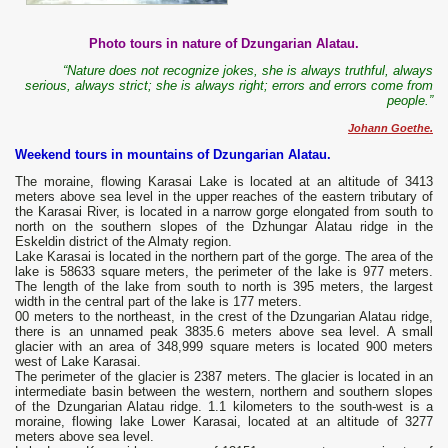
Photo tours in nature of Dzungarian Alatau.
“Nature does not recognize jokes, she is always truthful, always
serious, always strict; she is always right; errors and errors come from
people.”
Johann Goethe.
Weekend tours in mountains of Dzungarian Alatau.
The moraine, flowing Karasai Lake is located at an altitude of 3413
meters above sea level in the upper reaches of the eastern tributary of
the Karasai River, is located in a narrow gorge elongated from south to
north on the southern slopes of the Dzhungar Alatau ridge in the
Eskeldin district of the Almaty region.
Lake Karasai is located in the northern part of the gorge. The area of ​​the
lake is 58633 square meters, the perimeter of the lake is 977 meters.
The length of the lake from south to north is 395 meters, the largest
width in the central part of the lake is 177 meters.
00 meters to the northeast, in the crest of the Dzungarian Alatau ridge,
there is an unnamed peak 3835.6 meters above sea level. A small
glacier with an area of ​​348,999 square meters is located 900 meters
west of Lake Karasai.
The perimeter of the glacier is 2387 meters. The glacier is located in an
intermediate basin between the western, northern and southern slopes
of the Dzungarian Alatau ridge. 1.1 kilometers to the south-west is a
moraine, flowing lake Lower Karasai, located at an altitude of 3277
meters above sea level.