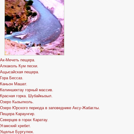
Ак-Мечеть пещера.
Алкаколь Кум пески.
Ащысайская пещера.
Гора Бессаз.
Каньон Машат.
Келиншектау горный массив.
Красная горка. Шубайкызыл.
Озеро Кызылколь.
Озеро Юрского периода в заповеднике Аксу-Жабаглы.
Пещера Караунгир.
Северцев в горах Каратау.
Угамский хребет.
Ущелье Бургулюк.