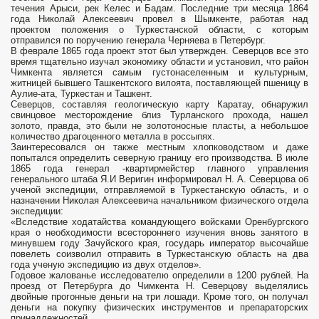
течения Арыси, рек Келес и Бадам. Последние три месяца 1864
года Николай Алексеевич провел в Шымкенте, работая над
проектом положения о Туркестанской области, с которым
отправился по поручению генерала Черняева в Петербург.
В феврале 1865 года проект этот был утвержден. Северцов все это
время тщательно изучал экономику области и установил, что район
Чимкента является самым густонаселенным и культурным,
житницей бывшего Ташкентского вилоята, поставляющей пшеницу в
Аулие-ата, Туркестан и Ташкент.
Северцов, составляя геологическую карту Каратау, обнаружил
свинцовое месторождение близ Турланского прохода, нашел
золото, правда, это были не золотоносные пласты, а небольшое
количество драгоценного металла в россыпях.
Заинтересовался он также местным хлопководством и даже
попытался определить северную границу его производства. В июле
1865 года генерал -квартирмейстер главного управления
генерального штаба Я.И Веригин информировал Н. А. Северцова об
ученой экспедиции, отправляемой в Туркестанскую область, и о
назначении Николая Алексеевича начальником физического отдела
экспедиции:
«Вследствие ходатайства командующего войсками Оренбургского
края о необходимости всестороннего изучения вновь занятого в
минувшем году Зачуйского края, государь император высочайше
повелеть соизволил отправить в Туркестанскую область на два
года ученую экспедицию из двух отделов».
Годовое жалованье исследователю определили в 1200 рублей. На
проезд от Петербурга до Чимкента Н. Северцову выделялись
двойные прогонные деньги на три лошади. Кроме того, он получал
деньги на покупку физических инструментов и препараторских
принадлежностей.