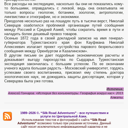
Все расходы на экспедицию, насколько бы они не показались кому-
то большими, оправдались с лихвой, ведь она охватывала не
только вопросы геологии, ботаники, зоологии, антропологии,
лингвистики и этнографии, но и экономики.
Преодолев несколько раз на лошадях путь в тысячи верст, Николай
Северцов озаботился проблемой организации путей сообщения
между Россией и Средней Азией, чтобы сократить время в пути и
наладить более дешевый провоз товаров.
Осенью 1872 года в своей докладной записке на имя генерал-
губернатора Туркестанского края фон Кауфмана Николай
Алексеевич излагает проект «устройства парового безрельсового
сообщения между Оренбургом и Казалинском».
В другом письме он дает подробные экономические расчеты и
доказывает выгоду пароходства по Сырдарье. Туркестанская
экспедиция закончилась с большим успехом. По ее окончании
ученого ждала большая радость - Московский университет, гордясь
успехами своего воспитанника, присвоил ему степень доктора
зоологических наук, не дожидаясь защиты диссертации, которая у
Северцова была уже готова.
Источник:
Алексей Гончаров. «История без конъюнктуры. География вокруг нас». 2013.
Алматы.
1989–2026 ©.
“Silk Road Adventures” - вс
е путешествия и
услуги по Центральной Азии.
Использование текстов и фотографий с сайта
“Silk Road
Adventures”
возможно только при указании источника. Данный
сайт носит исключительно информационный характер и не