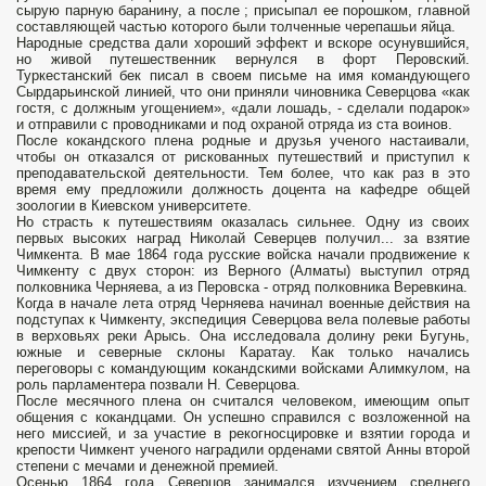
сырую парную баранину, а после ; присыпал ее порошком, главной
составляющей частью которого были толченные черепашьи яйца.
Народные средства дали хороший эффект и вскоре осунувшийся,
но живой путешественник вернулся в форт Перовский.
Туркестанский бек писал в своем письме на имя командующего
Сырдарьинской линией, что они приняли чиновника Северцова «как
гостя, с должным угощением», «дали лошадь, - сделали подарок»
и отправили с проводниками и под охраной отряда из ста воинов.
После кокандского плена родные и друзья ученого настаивали,
чтобы он отказался от рискованных путешествий и приступил к
преподавательской деятельности. Тем более, что как раз в это
время ему предложили должность доцента на кафедре общей
зоологии в Киевском университете.
Но страсть к путешествиям оказалась сильнее. Одну из своих
первых высоких наград Николай Северцев получил... за взятие
Чимкента. В мае 1864 года русские войска начали продвижение к
Чимкенту с двух сторон: из Верного (Алматы) выступил отряд
полковника Черняева, а из Перовска - отряд полковника Веревкина.
Когда в начале лета отряд Черняева начинал военные действия на
подступах к Чимкенту, экспедиция Северцова вела полевые работы
в верховьях реки Арысь. Она исследовала долину реки Бугунь,
южные и северные склоны Каратау. Как только начались
переговоры с командующим кокандскими войсками Алимкулом, на
роль парламентера позвали Н. Северцова.
После месячного плена он считался человеком, имеющим опыт
общения с кокандцами. Он успешно справился с возложенной на
него миссией, и за участие в рекогносцировке и взятии города и
крепости Чимкент ученого наградили орденами святой Анны второй
степени с мечами и денежной премией.
Осенью 1864 года Северцов занимался изучением среднего