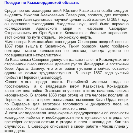
Поездки по Кызылординской области.
Среди прочих исследователей Южного Казахстана особо следует
выделить Николая Алексеевича Северцова, зоолога, для которого
«Средняя Азия сделалась научной целью всей жизни». В 1857 году
он возглавил экспедицию Академии наук, коей было поручено
исследование Аральского моря и низовьев Сырдарьи.
Отправившись из Оренбурга в Казалинск с большим караваном,
этот биолог по пути открыл... эмбинскую нефть.
Мимо озера Камышлыбаш экспедиция Северцова поздней осенью
1857 года вышла к Казалинску. Таким образом, было пройдено
полторы тысячи километров по местам, никогда дотоле не
посещавшимся натуралистами.
Из Казалинска Северцов двинулся дальше на юг, в Кызылкумах его
стараниями было описаны древнее русло Жанадарьи и восточный
берег Арала. Замечу, что этот район пустыни и сейчас остается
одним из самых труднодоступных. В конце 1857 года ученый
прибыл в Перовск (Кызылорду).
Южнее этого города власть Российской империи тогда не
простиралась, а с владевшим югом Казахстана Кокандским
ханством шла война. Знакомство ученого с югом началось весьма
неординарно. В апреле 1858 года отряд из ста человек послали из
Перовска, так в то время называлась нынешняя Кзыл-Орда, вверх
по Сырдарье для заготовки тополевого и джидового леса на
постройки. Ученый напросился вместе с ним.
И хотя исследователя неоднократно предупреждали об опасности
кокандских набегов и необходимости не отлучаться от отряда, он
пренебрег осторожностями и угодил в плен к кокандцам. Как это
случилось, Н. Северцов описывает в своей работе «Месяц плена у
кокандцев».