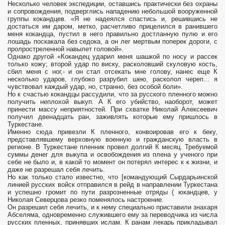
Несколько человек экспедиции, оставшись практически без охраны
и сопровождения, подверглись нападению небольшой вооруженной
группы кокандцев. «Я не надеялся спастись и, решившись не
достаться им даром, метко, расчетливо прицелился в ранившего
меня кокандца, пустил в него правильно достланную пулю и его
лошадь поскакала без седока, а он лег мертвым поперек дороги, с
пролростреленной навылет головой».
Однако другой «Кокандец ударил меня шашкой по носу и рассек
только кожу; второй удар по виску, расколовший скуловую кость,
сбил меня с ног,- и он стал отсекать мне голову, нанес еще К
несколько ударов, глубоко разрубил шею, расколол череп... я
чувствовал каждый удар, но, странно, без особой боли».
Но к счастью кокандцы рассудили, что за русского пленного можно
получить неплохой выкуп. А К его убийство, наоборот, может
принести массу неприятностей. При схватке Николай Алексеевич
получил двенадцать ран, заживлять которые ему пришлось в
Туркестане.
Именно сюда привезли К пленного, конвоировав его к беку,
представлявшему верховную военную и гражданскую власть в
регионе. В Туркестане пленник провел долгий К месяц. Требуемой
суммы денег для выкупа и освобождения из плена у ученого при
себе не было и, в какой то момент он потерял интерес к к жизни, и
даже не разрешал себя лечить.
Но как только стало известно, что [командующий Сырдарьинской
линией русских войск отправился в рейд в направлении Туркестана
и успешно громит по пути разрозненные отряды ( юкандцев, у
Николая Северцова резко поменялось настроение.
Он разрешил себя лечить, и к нему специально приставили знахаря
Абселяма, одновременно служившего ему за переводчика из числа
русских пленных, принявших ислам. К ранам лекарь прикладывал