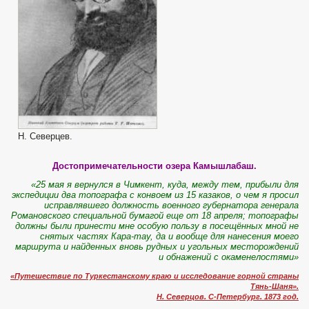
Н. Северцев.
Достопримечательности озера Камышлабаш.
«25 мая я вернулся в Чимкент, куда, между тем, прибыли для
экспедиции два топографа с конвоем из 15 казаков, о чем я просил
исправлявшего должность военного губернатора генерала
Романовского специальной бумагой еще от 18 апреля; топографы
должны были принести мне особую пользу в посещённых мной не
снятых частях Кара-тау, да и вообще для нанесения моего
маршрута и найденных вновь рудных и угольных месторождений
и обнажений с окаменелостями»
«Путешествие по Туркестанскому краю и исследование горной страны
Тянь-Шаня».
Н. Северцов. С-Петербург. 1873 год.