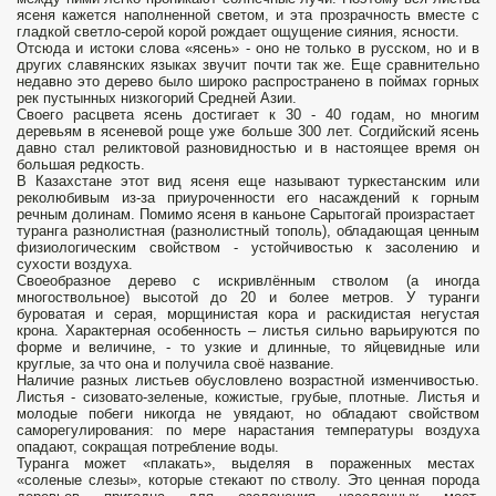
ясеня кажется наполненной светом, и эта прозрачность вместе с
гладкой светло-серой корой рождает ощущение сияния, ясности.
Отсюда и истоки слова «ясень» - оно не только в русском, но и в
других славянских языках звучит почти так же. Еще сравнительно
недавно это дерево было широко распространено в поймах горных
рек пустынных низкогорий Средней Азии.
Своего расцвета ясень достигает к 30 - 40 годам, но многим
деревьям в ясеневой роще уже больше 300 лет. Согдийский ясень
давно стал реликтовой разновидностью и в настоящее время он
большая редкость.
В Казахстане этот вид ясеня еще называют туркестанским или
реколюбивым из-за приуроченности его насаждений к горным
речным долинам. Помимо ясеня в каньоне Сарытогай произрастает
туранга разнолистная (разнолистный тополь), обладающая ценным
физиологическим свойством - устойчивостью к засолению и
сухости воздуха.
Своеобразное дерево с искривлённым стволом (а иногда
многоствольное) высотой до 20 и более метров. У туранги
буроватая и серая, морщинистая кора и раскидистая негустая
крона. Характерная особенность – листья сильно варьируются по
форме и величине, - то узкие и длинные, то яйцевидные или
круглые, за что она и получила своё название.
Наличие разных листьев обусловлено возрастной изменчивостью.
Листья - сизовато-зеленые, кожистые, грубые, плотные. Листья и
молодые побеги никогда не увядают, но обладают свойством
саморегулирования: по мере нарастания температуры воздуха
опадают, сокращая потребление воды.
Туранга может «плакать», выделяя в пораженных местах
«соленые слезы», которые стекают по стволу. Это ценная порода