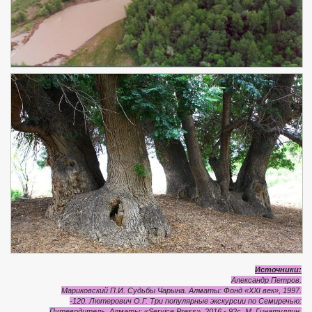
Источники:
Александр Петров.
Мариковский П.И. Судьбы Чарына. Алматы: Фонд «XXI век», 1997.
-120.
Лютерович О.Г. Три популярные экскурсии по Семиречью:
Путеводитель, Алматы: «Service Press», 2016.- 92с.
М. Гинатуллин