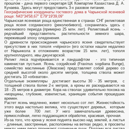
прошлом - дача первого секретаря ЦК Компартии Казахстана Д. А.
Кунаева. Здесь могут предоставить 3-х разовое питание.
Географические координаты гостевого дома в Чарынской ясеневой
роще: N43°34'58,67" E79°19'39,09"
Чарынская ясеневая роща единственная в странах СНГ реликтовая
роща ясеня согдианского (реколюбивого), сохранилась здесь с
неогенового периода (примерно 25 млн. лет). Реликтовый ясень -
редчайший представитель растительности земного шара,
переживший эпоху оледенения.
О древности происхождения чарынского ясеня свидетельствует
присутствие в них тополя «чёрного» (его остатки нашли недалеко
от Нарынкола в отложениях возрастом 15 млн. лет), тополя
крупноплодного, ивы джунгарской.
Реликт леса подчёркивается и ландшафтом - это типичная
каменистая пустыня. Ясень согдийский (Fraxinus sogdiana Bunge),
семейство маслинные (Oleaceae) представляет собой дерево со
средней высотой около десяти метров, толщина ствола может
достигать 10 «обхватов».
Отдельные экземпляры достигают высоты 30 - 35 метров, с
толщиной ствола более 2-х метров, а кроны их раскидываются на
18 - 25 метров в диаметре. Кора на стволах удивительно похожа на
«морщины, глубокие, извилистые, хранящие события прошедших
времен.
Растет ясень медленно, живет несколько сот лет. Жизнестойкость
этого вида настолько велика, что существуют деревья, которым
уже более 700 лет. У него замечательная древесина,
прямослойная, легко поддающаяся обработке, красивая, прочная.
Из-за того, что крона у ясеня поднята высоко над землей, а листья
- длинные, заостренные, расположены на ветках редко, в просветы
между ними легко проникают солнечные лучи. Поэтому вся листва