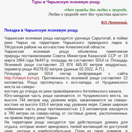
Туры в Чарынскую ясеневую рощу.
«Нет правды без любви к природе,
Любви к природе нет без чувства красот»
Я.П. Полонский.
Поездка в Чарынскую ясеневую рощу.
Чарынская ясеневая роща находится урочище Сарытогай, в пойме
реки Чарын на территории Чарынского природного парка в
Уйгурском районе на юго-востоке Алматинской области.
Чарынская ясеневая роща объявлена памятником
природы постановлением Совета Министров Казахской ССР от 19
марта 1964 года №447-р. площадь ее составляет 5014 га. Площадь
Ясеневой рощи составляет 23 874 665,93 метров квадратных,
периметр рощи 45279,82 метров (данные 02.2022, А.П.).
Площадь рощи 5014 гектар (информация с сайта
http://charyn.kz/rus
). Протяженность ясеневой рощи составляет 22
километра. Роща протянулась с юго-запада, от Чунджинского
моста на северо-
востоке до отвода из реки правобережного Актюбинского канала.
Юго-западная часть рощи начинается, от Чунджинского моста, на
высоте 744 метров над уровнем моря, заканчивается на северо-
востоке на высоте 619,4 метров над уровнем моря. Самая широкая
пойменная часть рощи протяженностью 1,5 километров находится
в 780 метрах на северо-запад от гостевых домов, расположенных
на правом берегу реки Чарын.
На территории рощи находится три действующих домика для
отдыха, которые может арендовать лю­бой желающий по доступной
цене, уютные и комфортабельные. Один из таких домиков, в