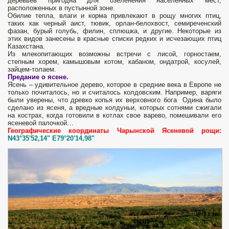
деревьев пригодна для озеленения населенных мест,
расположенных в пустынной зоне.
Обилие тепла, влаги и корма привлекают в рощу многих птиц,
таких как черный аист, тювик, орлан-белохвост, семиреченский
фазан, бурый голубь, филин, сплюшка, и другие. Некоторые из
этих видов занесены в красные списки редких и исчезающих птиц
Казахстана.
Из млекопитающих возможны встречи с лисой, горностаем,
степным хорем, камышовым котом, кабаном, ондатрой, косулей,
зайцем-толаем.
Предание о ясене.
Ясень – удивительное дерево, которое в средние века в Европе не
только почиталось, но и считалось колдовским. Например, варяги
были уверены, что древко копья их верховного бога Одина было
сделано из ясеня, а вредные колдуньи, которых сотнями сжигали
на кострах, когда готовили в котлах свое варево, помешивали его
ясеневой палочкой…
Географические координаты Чарынской Ясеневой рощи:
N43°35'52,14" E79°20'14,98"