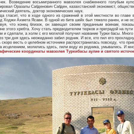
нек. Возведение восьмигранного мавзолея снабженного голубым куп
ировал Оразалы Сабденович Сабден, казахстанский экономист, обществ
ический деятель, доктор экономических наук.
да гласит, что в ходе одного из сражений в этой местности во глав
д Ходжи Ахмета Ясави. В одной из битв шейх был тяжело ранен, и не о
вуя, что конец близок, он завещал своим преданным воинам, показ
не этого хребта. Хочу стать предводителем тюрков и преградой на пути 
ни и сделали, а холм с его могилой получил название Турки басы. Мног
ез три дня здесь неожиданно забил родник. И все, кто пил его прохладн
 скоро весть о целебном источнике распространилась повсюду, что при
а исцелением, молились здесь, пили воду из родника, умывались. И мн
афические координаты мавзолея Туркибасы аулие и святого источн