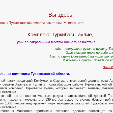
Вы здесь
вная
»
Туркестанской области памятники. Жылаган ата.
Комплекс Туркибасы аулие,
Туры по сакральным местам Южного Казахстана.
«Мы - послушные куклы в руках у Тв
Это сказано мною не ради сл
Нас по сцене Всевышний на ниточках 
И пихает в сундук, доводя до к
Омар Х
альные памятники Туркестанской области.
ой части предгорий Кокбулак и Сартур, в межгорной долине реки А
 селами Азаттык и Кулан в Тюлькубасском районе Туркестанской об
ится комплекс Туркибасы аулие, который включает: мечеть, мавзо
й источник.
точной части поселка Азаттык, рядом с автомобильной дорогой Та
нт, находится мечеть, а в 339 метрах выше по склону безымянной 
ой 1008 метров над уровнем моря находится мавзолей Туркибасы ау
й источник.
ечети к мавзолею проложена бетонная дорожка состоящая из