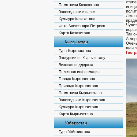
ступе
Памятники Казахстана
иници
полит
Заповедники и парки
Леген
Культура Казахстана
праде
Чувст
Фото Александра Петрова
верши
Карта Казахстана
Так о
А чер
Кыргызстан
Очень
шли з
Туры Кыргызстана
Геогр
Экскурсии по Кыргызстану
Визовая поддержка
Полезная информация.
Города Кыргызстана
Природа Кыргызстана
Памятники Кыргызстана
Заповедники Кыргызстана
Культура Кыргызстана
Карта Кыргызстана
Узбекистан
Туры Узбекистана