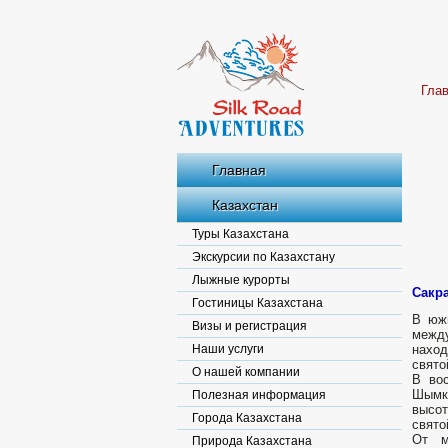
Гла
Главная
Казахстан
Туры Казахстана
Экскурсии по Казахстану
Лыжные курорты
Сакр
Гостиницы Казахстана
В южн
Визы и регистрация
между
Наши услуги
наход
свято
О нашей компании
В вос
Шымке
Полезная информация
высот
Города Казахстана
свято
От м
Природа Казахстана