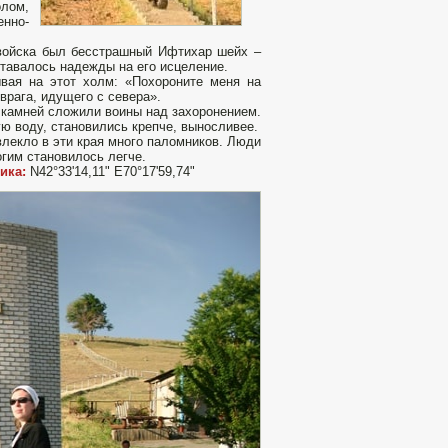
олом,
енно-
е войска был бесстрашный Ифтихар шейх –
ставалось надежды на его исцеление.
ывая на этот холм: «Похороните меня на
врага, идущего с севера».
о камней сложили воины над захоронением.
ую воду, становились крепче, выносливее.
влекло в эти края много паломников. Люди
огим становилось легче.
ика:
N42°33'14,11" E70°17'59,74"