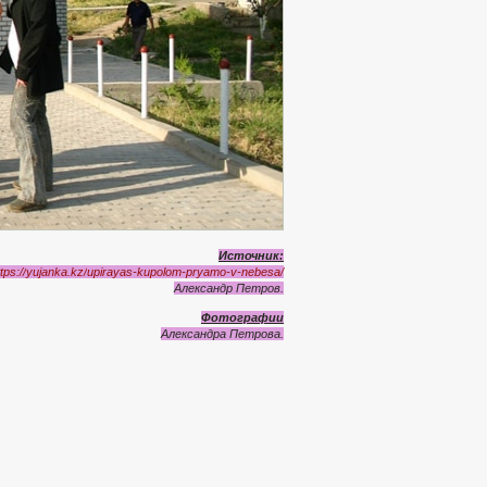
Источник:
ttps
://
yujanka
.
kz
/
upirayas
-
kupolom
-
pryamo
-
v
-
nebesa
/
Александр Петров.
Фотографии
Александра Петрова.