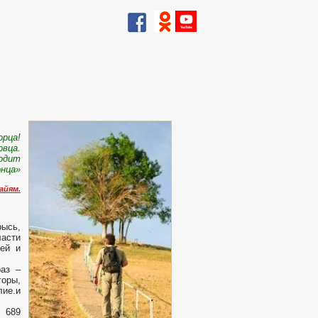
орца!
овца.
водит
онца»
айям.
рысь,
ласти
лей и
раз –
горы,
лие.и
 689