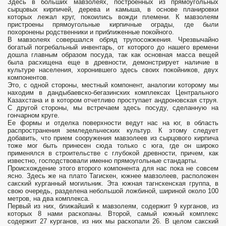
Здесь в больших мавзолеях, построенных из прямоугольных
сырцовых кирпичей, дерева и камыша, в основе планировки
которых лежал круг, покоились вожди племени. К мавзолеям
пристроены прямоугольные кирпичные ограды, где были
похоронены родственники и приближенные покойного.
В мавзолеях совершался обряд трупосожжения. Чрезвычайно
богатый погребальный инвентарь, от которого до нашего времени
дошла главным образом посуда, так как основная масса вещей
была расхищена еще в древности, демонстрирует наличие в
культуре населения, хоронившего здесь своих покойников, двух
компонентов.
Это, с одной стороны, местный компонент, аналогии которому мы
находим в дандыбаевско-бегазинских комплексах Центрального
Казахстана и в котором отчетливо проступает андроновская струя.
С другой стороны, мы встречаем здесь посуду, сделанную на
гончарном круге.
Ее формы и отделка поверхности ведут нас на юг, в область
распространения земледельческих культур. К этому следует
добавить, что прием сооружения мавзолеев из сырцового кирпича
тоже мог быть принесен сюда только с юга, где он широко
применялся в строительстве с глубокой древности, причем, как
известно, господствовали именно прямоугольные стандарты.
Происхождение этого второго компонента для нас пока не совсем
ясно. Здесь же на плато Тагискен, южнее мавзолеев, расположен
сакский курганный могильник. Эта южная тагнскенская группа, в
свою очередь, разделена небольшой ложбиной, шириной около 100
метров, на два комплекса.
Первый из них, ближайший к мавзолеям, содержит 9 курганов, из
которых 8 нами раскопаны. Второй, самый южный комплекс
содержит 27 курганов, из них мы раскопали 26. В целом сакский