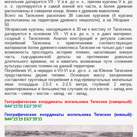
могильник датируется VII - V в.в. до н. э., причем курганы V в. до
н. э. группируются в самой южной его части, а более древние
расположены в северном конце, ближе к древним мавзолеям.
Всего на Тагискене раскопано 38 сакских курганов (4 кургана
расположены на территории древнего некрополя), а на Уйгараке -
50.
Уйгаракские курганы, находящиеся в 30 км к востоку от Тагискена,
датируются в основном VII - VI в.в. до н. э. и дают материал,
сходный с Тагискеном. Анализ конструкций и ритуала сакских
погребений Тагискена с привлечением соответствующих
материалов более древнего комплекса Тагискен не только даст нам
возможность проследить историю племен, населявших южную
часть сыр-дарьинской дельты на протяжении довольно
длительного времени, но и наметить возможные пути сложения
культуры сакских племен на данной территории.
Погребения VI, а нередко и VII-VI в.в. до н. э. на Южном Тагискене
представлены двумя типами. Основную массу захоронении
составляют грунтовые погребения в под-прямоугольных могильных
ямах площадью 2,5-3 x 2-2,5 метра, глубиной 2 метра,
ориентированных в большинстве случаев по оси восток – запад или
восток – север – восток – запад - юг - запад.
Географические координаты могильника Тегискен (северный):
N44°15'55 E63°39'47
Географические координаты могильника Тегискен (южный):
N44°15'19 E63°39'33