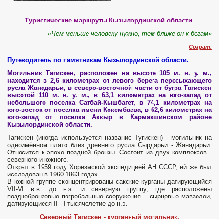
Туристические маршруты Кызылординской области.
«Чем меньше человеку нужно, тем ближе он к богам»
Сократ.
Путеводитель по памятникам Кызылординской области.
Могильник Тагискен, расположен на высоте 105 м. н. у. м.,
находится в 2,6 километрах от левого берега пересыхающего
русла Жанадарьи, в северо-восточной части от бугра Тагискен
высотой 110 м. н. у. м., в 63,1 километрах на юго-запад от
небольшого поселка Сатбай-Кышбагет, в 74,1 километрах на
юго-восток от поселка имени Кокембаева, в 62,6 километрах на
юго-запад от поселка Аккыр в Кармакшинском районе
Кызылординской области.
Тагискен (иногда используется название Тугискен) - могильник на
одноимённом плато близ древнего русла Сырдарьи - Жанадарьи.
Относится к эпохе поздней бронзы. Состоит из двух комплексов -
северного и южного.
Открыт в 1959 году Хорезмской экспедицией АН СССР, ей же был
исследован в 1960-1963 годах.
В южной группе сконцентрированы сакские курганы датирующийся
VII-VI в.в. до н.э. и северную группу, где расположены
позднебронзовые погребальные сооружения – сырцовые мавзолеи,
датирующиеся II - I тысячелетие до н.э.
Северный Тагискен - курганный могильник.