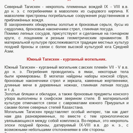
Северный Тагискен - некрополь племенных вождей IX - VIII в.в.
до н. э. с погребениями в мавзолеях из сырцового кирпича. К
мавзолеям пристроены погребальные сооружения родственников и
приближённых вождя.
В захоронениях обнаружены золотые и бронзовые серьги, бусы из
сердолика, бронзовые наконечники стрел, глиняная посуда.
Помимо лепных сосудов, присутствуют и сделанные на гончарном
круге, с лощением и резным геометрическим орнаментом. В
материальной культуре прослеживаются традиции местных культур
поздней бронзы и связи с более высокой культурой юга Средней
Азии.
Южный Тагискен - курганный могильник.
Южный Тагискен - курганный могильник сакских племён VII - V в.в.
до н. э. Погребения проводились в ямах, некоторые тела
были кремированы. В могилах найдены наборы конской сбруи,
бронзовые наконечники стрел и зеркала, каменные жертвенники,
длинные мечи в деревянных ножнах, глиняная лепная посуда
и т. д.
Золотые бляшки и обкладки, а также бронзовые предметы конского
убора выполнены в скифском зверином стиле. В материальной
культуре отмечаются связи с савроматами южного Приуралья и
саками более северных степей Казахстана.
Могильник Тагискен представляет особый интерес, так как дает
нам два разновременных, по вместе с тем хронологически
увязывающихся между собой комплекса. Во-первых, это некрополь
эпохи поздней бронзы, датируемый IX-VIII в.в. до н. э., с
возможными небольшими отклонениями в обе стороны.