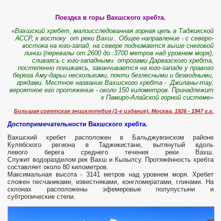
Поездка в горы Вахшского хребта.
«Вахшский хребет, малоисследованная горная цепь в Таджикской
АССР, к востоку от реки Вахш.. Общее направление - с северо-
востока на юго-запад, на севере поднимается выше снеговой
линии (перевалы от 2600 до .3700 метров над уровнем моря),
сливаясь с юго-западными отрогами Дарвазского хребта,
постепенно понижаясь, заканчивается на юго-западе у правого
берега Аму-дарьи несколькими, почти безлесными и безводными,
грядами. Местное название Вахшского хребта - Джиланы-тау,
вероятное его протяжение - около 150 километров. Принадлежит
к Памиро-Алайской горной системе»
Большая советская энциклопедия (1-е издание). Москва, 1926 - 1947 г.г.
Достопримечательности Вахшского хребта.
Вахшский хребет расположен в Бальджувонском районе
Кулябского региона в Таджикистане, вытянутый вдоль
левого берега среднего течения реки Вахш.
Служит водоразделом рек Вахш и Кызылсу. Протяжённость хребта
составляет около 80 километров.
Максимальная высота - 3141 метров над уровнем моря. Хребет
сложен песчаниками, известняками, конгломератами, глинами. На
склонах расположены эфемеровые полупустыни и
субтропические степи.