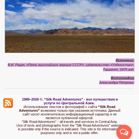
Источник:
В.И. Рацек, «Пять высочайших вершин СССР», издательство «Узбекистан»,
Ташкент, 1975 год.
Фотографии
Александра Петрова.
1989–2026 ©.
“Silk Road Adventures” - вс
е путешествия и
услуги по Центральной Азии.
Использование текстов и фотографий с сайта
“Silk Road
Adventures”
возможно только при указании источника. Данный
сайт носит исключительно информационный характер и не
является публичной офертой.
“Silk Road Adventures” - all travels and services in Central Asia.
Use of texts and photographs from the “Silk Road Adventures” website
is possible only if the source is indicated. This site is for informational
purposes only and is not a public offer.