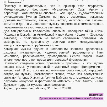
Ж.Тленчиев.
По­этому и неудивительно, что и оркестр стал лауреатом
Международного фестиваля «Музыкальная Сары Арка» в
Караганде. Фольклорный ансамбль «Ак Орда», ху­дожественный
руководитель Нурлан Хамзин, не просто возрождает исконные
древние ин­струменты, такие, как шертер, кылкобыз, саз сырнай,
жетиген и др., но и исполняет музы­ку современных композиторов в
перело­жении на экзотическое звучание.
Два танцевальных коллектива: ан­самбль народного танца «Наз»
(Хадиша и Еркебулан Агимбаевы) и шоу-балет «Ведетт» (Дильмар
Амирова) - полюбились не только столичным зрителям. Их
мастерство по достоинству оценили жюри международных
конкурсов и зрители: рубежных стран.
Камерная музыка звучит в исполнении квинтета деревянных
духовых инструментов, художественный руководитель Гани
Исмайлов, брассбквинтета, руководитель Сергей Жоров. Такая
многочисленность не предел для городской филармонии.
Возможно создание новых проектов и программ, и эти задачи
решает самый универсальный и именитый отдел филармонии –
концертный. В его составе исполнители классической, народной,
эстрадной музыки, разговорного жанра, такие как заслуженные
артистки Гульнар Хамзина, Галлия Байгазинова, молодые артисты,
лауреаты конкурсов и фестивалей «Шабыт», «Жас Канат», «Азия
Дауысы» и других музыкальных форумов.
Адрес: проспект Республики, 34. Тел: 326 801
Источник:
Путеводитель по Астане и Акмолинской области.