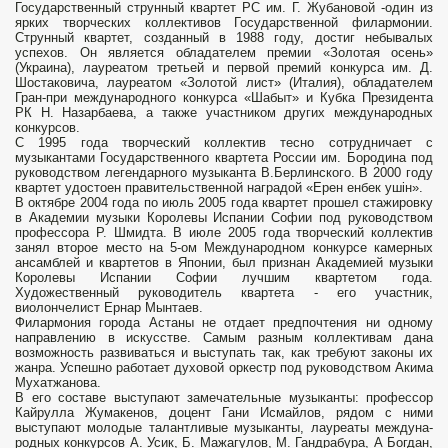
Государственный струнный квартет РС им. Г. Жубановой -один из
ярких творческих коллективов Государственной филармонии.
Струнный квартет, созданный в 1988 году, достиг небывалых
успехов. Он является обладателем премии «Золо­тая осень»
(Украина), лауреатом третьей и первой премий конкурса им. Д.
Шостако­вича, лауреатом «Золотой лист» (Италия), обладателем
Гран-при международного конкурса «Шабыт» и Кубка Президента
РК Н. Назарбаева, а также участником других международных
конкурсов.
С 1995 года творческий коллектив тесно сотрудничает с
музыкантами Государственного квартета России им. Бородина под
руководством легендарного музыканта В.Берлинского. В 2000 году
квартет удостоен правитель­ственной наградой «Ерен енбек ушiн».
В октябре 2004 года по июль 2005 года квар­тет прошел стажировку
в Академии музы­ки Королевы Испании Софии под руко­водством
профессора Р. Шмидта. В июле 2005 года творческий коллектив
занял вто­рое место на 5-ом Международном кон­курсе камерных
ансамблей и квартетов в Японии, был признан Академией музыки
Королевы Испании Софии лучшим квар­тетом года.
Художественный руководитель квартета - его участник,
виолончелист Ернар Мынтаев.
Филармония города Астаны не отдает предпочтения ни одному
направлению в искусстве. Самым разным коллективам дана
возможность развиваться и выступать так, как требуют законы их
жанра. Успешно ра­ботает духовой оркестр под руководством Акима
Мухатжанова.
В его составе высту­пают замечательные музыканты: профессор
Кайрулла Жумакенов, доцент Гани Исмайлов, рядом с ними
выступают молодые та­лантливые музыканты, лауреаты междуна­
родных конкурсов А. Усик, Б. Мажагулов, М. Гандрабура, А Богдан,