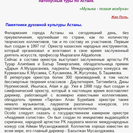
Автобусный туры по Астане.
«Музыка - поэзия воздуха»
Жан Поль.
Памятники духовной культуры Астаны.
Филармония города Астаны на сегодняшний день, без
преувеличения, крупнейшая по стране, как по количеству
творческих коллективов, так и по составу их участников. Первым
был создан в 1997 го/: Оркестр казахских народных инструментов,
который организовал и возглавил в свое время заслуженный
деятель искусств, профессор Мырзагали Айдаболов.
Сейчас в составе оркестра выступают заслуженные артисты РК
Турар Алипбаев и Батыр Темиргалиев, обладательница премии
«Дарын А.Муздаханова, лауреаты Международного конкурса им.
Курмангазы К.Мусаева, С.Кусаинова, Ж.Жусупова, Б.Ташимова.
В репертуаре оркестра более 300 произведений, в том числе
бессмертные творения классиков - Даулеткерея, Таттимбета, Дины
Нурпеисовой, Икыласа, Абая и др. Уже в 1998 году был создан и
симфонический оркестр, который в настоящее время возглавляет
дирижер, работающий с всемирно известными коллективами,
обладатель премии «Тарлан» Алан Бурибаев. оркестре также
немало музыкантов, лауреатов различных конкурсов, это
перспективные, молодые, одаренные исполнители.
Особо следует сказать о государственном камерном оркестре
«Академия солистов». Он был создан по инициативе выда­ющейся
скрипачки, народной артистки РК лауреата многих международных
конкур сов Айман Мусаходжаевой. Коллектив хорошо известен во
всем мире, его главный дирижер - Бахытжан Мусаходжаева.