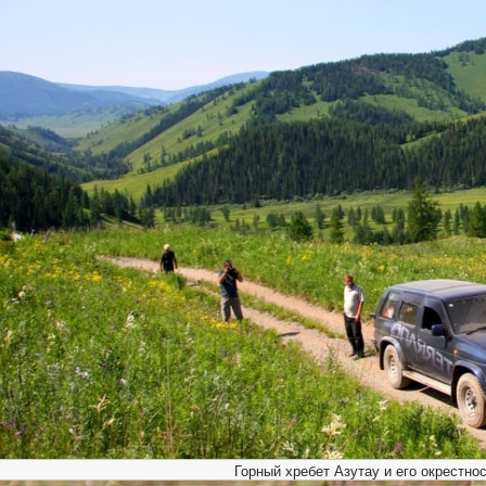
Горный хребет Азутау и его окрестнос