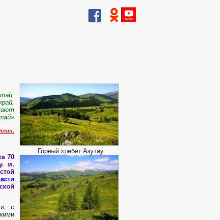
лтай,
край,
кают
стай»
ллин
.
Горный хребет Азутау.
та 70
. м.
стой
части
ской
и, с
скими