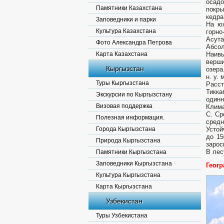
осад
Памятники Казахстана
покры
кедра
Заповедники и парки
На юж
Культура Казахстана
горн
Асута
Фото Александра Петрова
Абсол
Карта Казахстана
Наивы
верш
Кыргызстан
озер
н. у.
Туры Кыргызстана
Расст
Тикк
Экскурсии по Кыргызстану
одинн
Визовая поддержка
Клима
С. Ср
Полезная информация.
средн
Города Кыргызстана
Устой
до 15
Природа Кыргызстана
зарос
В лес
Памятники Кыргызстана
Заповедники Кыргызстана
Геогр
Культура Кыргызстана
Карта Кыргызстана
Узбекистан
Туры Узбекистана