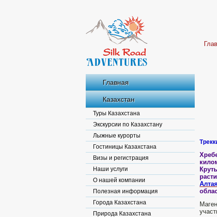
Гла
Главная
Казахстан
Туры Казахстана
Экскурсии по Казахстану
Лыжные курорты
Трекк
Гостиницы Казахстана
Хребе
Визы и регистрация
кило
Наши услуги
Кру
раст
О нашей компании
Алта
облас
Полезная информация
Города Казахстана
Маге
участ
Природа Казахстана