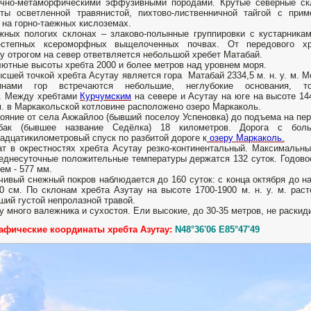
очно-метаморфическими эффузивными породами. Крутые северные ск
ты осветленной травянистой, пихтово-лиственничной тайгой с при
 на горно-таежных кислоземах.
ных пологих склонах – злаково-полынные группировки с кустарника
о-степных ксероморфных выщелоченных почвах. От передового хр
у отрогом на север ответвляется небольшой хребет Матабай.
ютные высоты хребта 2000 и более метров над уровнем моря.
сшей точкой хребта Асутау является гора Матабай 2334,5 м. н. у. м. 
инами гор встречаются небольшие, неглубокие основания, то
а. Между хребтами
Курчумским
на севере и Асутау на юге на высоте 14
 м. в Маркакольской котловине расположено озеро Маркаколь.
ояние от села Акжайлоо (бывший поселоу Успеновка) до подъема на пе
абак (бывшее название Седёлка) 18 километров. Дорога с бо
адцатикилометровый спуск по разбитой дороге к
озеру Маркаколь.
т в окрестностях хребта Асутау резко-континентальный. Максимальны
еднесуточные положительные температуры держатся 132 суток. Годовое
ем - 577 мм.
чивый снежный покров наблюдается до 160 суток: с конца октября до н
0 см. По склонам хребта Азутау на высоте 1700-1900 м. н. у. м. рас
ший густой непролазной травой.
у много валежника и сухостоя. Ели высокие, до 30-35 метров, не раскиди
афические координаты хребта Азутау:
N48°36'06 E85°47'49