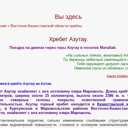
Вы здесь
вная
»
Восточно-Казахстанской области хребты.
Хребет Азутау.
Поездка на джипах через горы Азутау в поселок Матабай.
«На сильных плечах, величавый А
Ты держишь небесный светящийся 
Тебя окружают целуют лас
Немногие тучи из облачных 
Сакен Сейфу
инги в хребте Азутау на Алтае.
т Азутау окаймляет с юга котловину озера Маркаколь. Длина хреб
метров, ширина около 15 километров, высота около 2386 м. н. у
тые северные склоны покрыты осветленной травяни
ительностью. Асутау горный хребет находится в
Казахстанской 
я
,
в Курчумском и Маркакольском районах Восточно-Казахстан
ти, окаймляет с юга котловину озера Маркаколь.
нтиклинальное поднятие, сильно измененное глыбовыми структурам
ками выровненной поверхности, сложено в основном нижнепалеозой