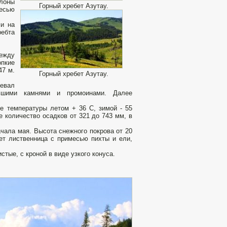
лоны
Горный хребет Азутау.
месью
ми на
ебта
Между
пкие
47 м.
Горный хребет Азутау.
ревал
льшими камнями и промоинами. Далее
е температуры летом + 36 С, зимой - 55
 количество осадков от 321 до 743 мм, в
ачала мая. Высота снежного покрова от 20
тет лиственница с примесью пихты и ели,
стые, с кроной в виде узкого конуса.