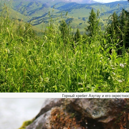
Горный хребет Азутау и его окрестнос