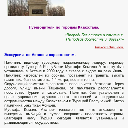
Путеводители по городам Казахстана.
«Вперед! Без страха и сомненья,
На подвиг доблестный, друзья!»
Алексей Плещеев.
Экскурсии по Астане и окрестностям.
Памятник видному турецкому национальному лидеру, первому
президенту Турецкой Республики Мустафе Кемалю Ататюрку был
установлен в Астане в 2009 году в сквере с видом на реку Ишим.
Памятник изготовлен из бронзы, постамент из гранита, высота
памятника без постамента 4,4 метра, вес 5,5 тонны.
Окружающий памятник сквер также назван в честь Ататюрка. Через
дорогу, улицу имени Ташенова, от памятника располагается
посольство Турции в Казахстане. Памятник был установлен в
целях укрепления дружественных отношений и продолжения
сотрудничества между Казахстаном и Турецкой Республикой. Автор
памятника Бакытжан Абишев.
Мустафа Кемаль Ататюрк известен тем, что отказался от
имперских амбиций и сумел сохранить целостность страны,
благодаря чему Турция сегодня является уважаемым и
развивающимся государством.