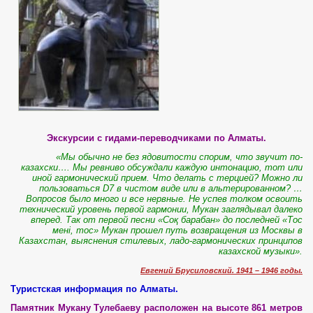
Экскурсии с гидами-переводчиками по Алматы.
«Мы обычно не без ядовитости спорим, что звучит по-
казахски…. Мы ревниво обсуждали каждую интонацию, тот или
иной гармонический прием. Что делать с терцией? Можно ли
пользоваться D7 в чистом виде или в альтерированном? …
Вопросов было много и все нервные. Не успев толком освоить
технический уровень первой гармонии, Мукан заглядывал далеко
вперед. Так от первой песни «Соқ барабан» до последней «Тос
мені, тос» Мукан прошел путь возвращения из Москвы в
Казахстан, выяснения стилевых, ладо-гармонических принципов
казахской музыки».
Евгений Брусиловский. 1941 – 1946 годы.
Туристская информация по Алматы.
Памятник Мукану Тулебаеву расположен на высоте 861 метров