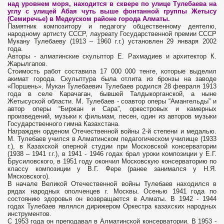
над уровнем моря, находится в сквере по улице Тулебаева на
углу с улицей Абая чуть выше фонтанной группы Жетысу
(Семиречье) в Медеуском районе города Алматы.
Памятник композитору и педагогу общественному деятелю,
народному артисту СССР, лауреату Государственной премии СССР
Мукану Тулебаеву (1913 – 1960 г.г.) установлен 29 января 2002
года.
Авторы - алматинские скульптор Е. Рахмадиев и архитектор К.
Жарылгапов.
Стоимость работ составила 17 000 000 тенге, которые выделил
акимат города. Скульптура была отлита из бронзы на заводе
«Поршень». Мукан Тулебаевич Тулебаев родился 28 февраля 1913
года в селе Карачаган, бывшей Талдыкорганской, а ныне
Жетысуской области. М. Тулебаев - соавтор оперы “Амангельды” и
автор оперы “Биржан и Сара”, оркестровых и камерных
произведений, музыки к фильмам, песен, один из авторов музыки
Государственного гимна Казахстана.
Награжден орденом Отечественной войны 2-й степени и медалью.
М. Тулебаев учился в Алматинском педагогическом училище (1933
г.), в Казахской оперной студии при Московской консерватории
(1938 – 1941 г.г.), в 1941 - 1946 годах брал уроки композиции у Е.Г.
Брусиловского, в 1951 году окончил Московскую консерваторию по
классу композиции у В.Г. Фере (ранее занимался у Н.Я.
Мясковского).
В начале Великой Отечественной войны Тулебаев находился в
рядах народных ополченцев г. Москвы. Осенью 1941 года по
состоянию здоровья он возвращается в Алматы. В 1942 - 1944
годах Тулебаев являлся дирижером Оркестра казахских народных
инструментов.
С 1953 года он преподавал в Алматинской консерватории. В 1953 -