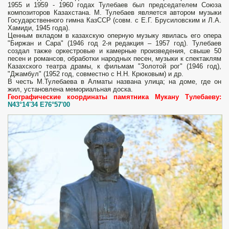
1955 и 1959 - 1960 годах Тулебаев был председателем Союза
композиторов Казахстана. М. Тулебаев является автором музыки
Государственного гимна КазССР (совм. с Е.Г. Брусиловским и Л.А.
Хамиди, 1945 года).
Ценным вкладом в казахскую оперную музыку явилась его опера
"Биржан и Сара" (1946 год 2-я редакция – 1957 год). Тулебаев
создал также оркестровые и камерные произведения, свыше 50
песен и романсов, обработки народных песен, музыки к спектаклям
Казахского театра драмы, к фильмам "Золотой рог" (1946 год),
"Джамбул" (1952 год, совместно с Н.Н. Крюковым) и др.
В честь М.Тулебаева в Алматы названа улица; на доме, где он
жил, установлена мемориальная доска.
Географические координаты памятника Мукану Тулебаеву:
N43°14'34 E76°57'00