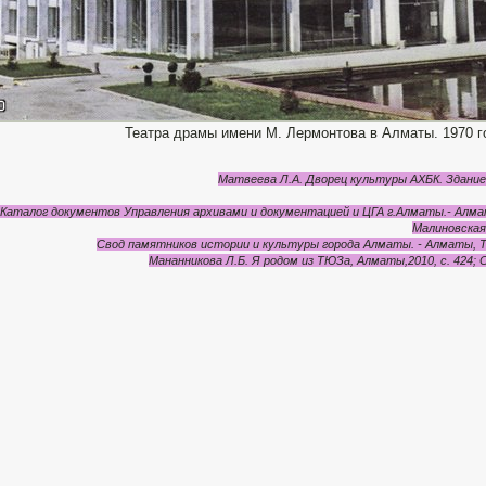
Театра драмы имени М. Лермонтова в Алматы. 1970 г
Матвеева Л.А. Дворец культуры АХБК. Здание 
.Каталог документов Управления архивами и документацией и ЦГА г.Алматы.- Алматы, 
Малиновская 
Свод памятников истории и культуры города Алматы. - Алматы, ТОО
Мананникова Л.Б. Я родом из ТЮЗа, Алматы,2010, с. 424; Са