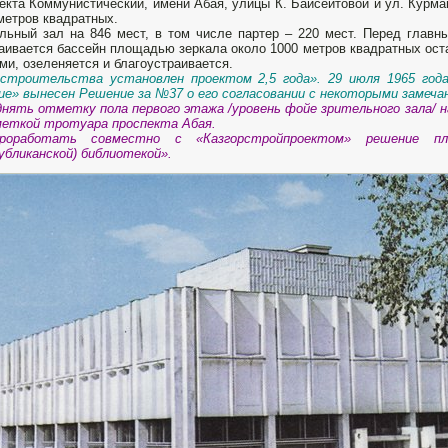
екта Коммунистический, имени Абая, улицы К. Байсеитовой и ул. Курма
метров квадратных.
льный зал на 846 мест, в том числе партер – 220 мест. Перед гла
аивается бассейн площадью зеркала около 1000 метров квадратных ос
ми, озеленяется и благоустраивается.
 строительства установлен проектом 2,5 года». 29 июля 1965 год
ие» вынесен Решение за №37 о его согласовании с некоторыми замеча
нять отметку пола первого этажа /уровень фойе зрительного зала/ н
еткой тротуара проспекта Абая.
роработать совместно с «Казгорстройпроектом» решение п
убликанской) библиотекой».