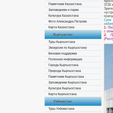
просп
Памятники Казахстана
3720 
Зрите
Заповедники и парки
«устр
Культура Казахстана
плита
Срок
Фото Александра Петрова
задан
Карта Казахстана
1.
Под
с отм
Кыргызстан
2.
П
(Респ
Туры Кыргызстана
Экскурсии по Кыргызстану
Визовая поддержка
Полезная информация.
Города Кыргызстана
Природа Кыргызстана
Памятники Кыргызстана
Заповедники Кыргызстана
Культура Кыргызстана
Карта Кыргызстана
Узбекистан
Туры Узбекистана