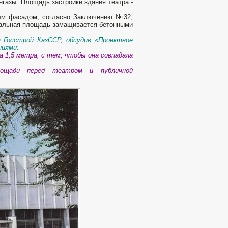
нгазы. Площадь застройки здания театра -
вным фасадом, согласно Заключению №32,
тальная площадь замащивается бетонными
а Госстрой КазССР, обсудив «Проектное
ниями:
а 1,5 метра, с тем, чтобы она совпадала
лощади перед театром и публичной