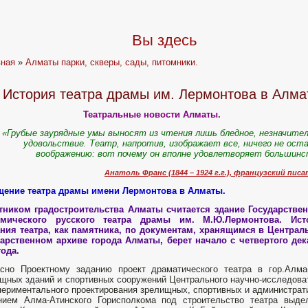
Вы здесь
вная
»
Алматы парки, скверы, сады, питомники.
История театра драмы им. Лермонтова в Алма
Театральные новости Алматы.
«Грубые заурядные умы выносят из чтения лишь бледное, незначите
удовольствие. Театр, напротив, изображает все, ничего не ост
воображению: вот почему он вполне удовлетворяет большин
Анатоль Франс (1844 – 1924 г.г.), французский писа
щение театра драмы имени Лермонтова в Алматы.
тником градостроительства Алматы считается здание Государствен
емического русского театра драмы им. М.Ю.Лермонтова. Ист
ания театра, как памятника, по документам, хранящимся в Центра
дарственном архиве города Алматы, берет начало с четвертого де
года.
асно Проектному заданию проект драматического театра в гор.Алм
щных зданий и спортивных сооружений Центрального научно-исследовате
периментального проектирования зрелищных, спортивных и администрати
нием Алма-Атинского Горисполкома под строительство театра выде