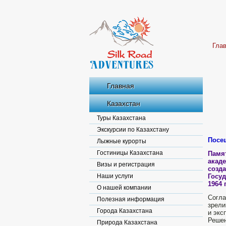
Гла
Главная
Казахстан
Туры Казахстана
Экскурсии по Казахстану
Посе
Лыжные курорты
Гостиницы Казахстана
Памя
акад
Визы и регистрация
созд
Наши услуги
Госу
1964 
О нашей компании
Согл
Полезная информация
зрели
Города Казахстана
и экс
Реше
Природа Казахстана