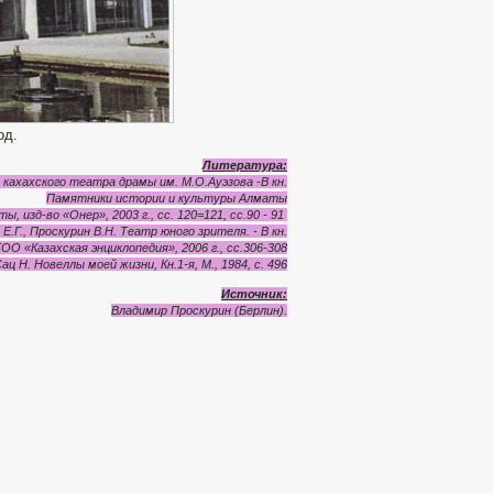
од.
Литература:
кахахского театра драмы им. М.О.Ауэзова -В кн.
Памятники истории и культуры Алматы
изд-во «Онер», 2003 г., сс. 120=121, сс.90 - 91
Е.Г., Проскурин В.Н. Театр юного зрителя. - В кн.
 «Казахская энциклопедия», 2006 г., сс.306-308
ц Н. Новеллы моей жизни, Кн.1-я, М., 1984, с. 496
Источник
:
Владимир
Проскурин
(
Берлин
).