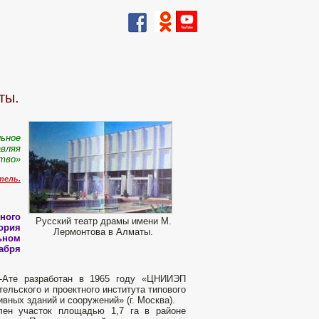
ты.
льное
авляя
ство»
тель.
ного
Русский театр драмы имени М.
ория
Лермонтова в Алматы.
льном
кабря
а-Ате разработан в 1965 году «ЦНИИЭП
льского и проектного института типового
вных зданий и сооружений» (г. Москва).
лен участок площадью 1,7 га в районе