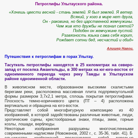
Петроглифы Улытауского района.
«Хочешь цвести весной - стань землей. Я был землей. Я ветер.
Всякий, у кого в мире нет друга,
Он - раковина, но без царственной жемчужины.
Чем жив кто дружбы не познал святой?
Подобен он жемчужине пустой.
Развязность языка сама себя корит,
Рождает сотни бед, несчастий и обид»
Алишер Навои.
Путешествия к петроглифам в горах Улытау.
Тасуткель петроглифы находятся в 25 километрах на северо-
запад от поселка Амангельды, в 300 метрах на юг-юго-восток от
одноименного переезда через реку Тамды в Улытауском
районе одноименной области.
В живописном месте, образованном высокими скалистыми
берегами реки, расположена массивная плита подпрямоугольной
формы размером 3,7х2,1 метра, сплошь покрытая петроглифами.
Плоскость темно-коричневого цвета (ПТ – 4) расположена
вертикально и обращена на юго-восток.
Представляет собой многофигурную композицию из 40
изображений, в которой задействованы различные животные, люди,
эротические сцены, крестообразные знаки, птицы, змеи, горные
козлы, лошади, верблюды.
Некоторые изображения разрушены многочисленными
современными надписями (Новоженов, 2002 г., с. 35-36, табл. 41). Б
ольшинство изображений представляет собой довольно