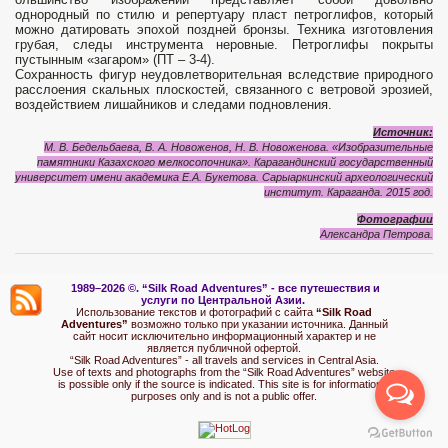
однородный по стилю и репертуару пласт петроглифов, который
можно датировать эпохой поздней бронзы. Техника изготовления
грубая, следы инструмента неровные. Петроглифы покрыты
пустынным «загаром» (ПТ – 3-4).
Сохранность фигур неудовлетворительная вследствие природного
расслоения скальных плоскостей, связанного с ветровой эрозией,
воздействием лишайников и следами подновления.
Источник:
М. В. Бедельбаева, В. А. Новоженов, Н. В. Новоженова.
«Изобразительные
памятники Казахского мелкосопочника». Карагандинский государственный
университет имени академика Е.А. Букетова. Сарыаркинский археологический
институт. Караганда. 2015 год.
Фотографии
Александра Петрова.
1989–2026 ©.
“Silk Road Adventures” - вс
е путешествия и
услуги по Центральной Азии.
Использование текстов и фотографий с сайта
“Silk Road
Adventures”
возможно только при указании источника. Данный
сайт носит исключительно информационный характер и не
является публичной офертой.
“Silk Road Adventures” - all travels and services in Central Asia.
Use of texts and photographs from the “Silk Road Adventures” website
is possible only if the source is indicated. This site is for informational
purposes only and is not a public offer.