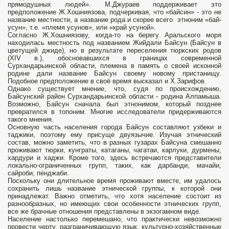
прямодушных людей». М.Джураев поддерживает это
предположение Ж.Хошниязова, подчеркивая, что «байсин» - это не
название местности, а название рода и скорее всего этноним «бай-
усун», т.е. «племя усунов», или «край усуной».
Согласно Ж.Хошниязову, когда-то на берегу Аральского моря
находилась местность под названием Жийдали Байсун (Байсун в
цветущей джиде), но в результате переселения тюркских родов
(XIV в.), обосновавшихся в границах современной
Сурхандарьинской области, племена в память о своей исконной
родине дали название Байсун своему новому пристанищу.
Подобное предположение в своё время высказал и Х.Зарифов.
Однако существует мнение, что, судя по происхождению,
Байсунский район Сурхандарьинской области - родина Алпамыша.
Возможно, Байсун сначала был этнонимом, который позднее
превратился в топоним. Многие исследователи придерживаются
такого мнения.
Основную часть населения города Байсун составляют узбеки и
таджики, поэтому ему присуще двуязычие. Изучая этнический
состав, можно заметить, что в разных гузарах Байсуна смешанно
проживают тюрки, кунграты, катаганы, чагатаи, карлуки, дурмены,
хардури и хаджи. Кроме того, здесь встречаются представители
локально-ограниченных групп, таких, как дарбанди, мачайи,
сайроби, пенджаби.
Поскольку они длительное время проживают вместе, им удалось
сохранить лишь название этнической группы, к которой они
принадлежат. Важно отметить, что хотя население состоит из
разнообразных, но имеющих свои особенности этнических групп,
все же брачные отношения представлены в экзогамном виде.
Население настолько перемешано, что практически невозможно
провести черту, разграничивающую язык, культурно-хозяйственные