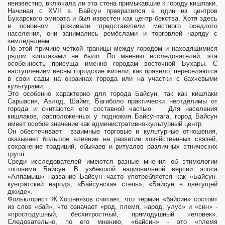
неизвестно, включала ли эта стена примыкавшие к городу кишлаки.
Начиная с XVII в. Байсун превратился в один из центров
Бухарского эмирата и был известен как центр бекства. Хотя здесь
в основном проживали представители местного оседлого
населения, они занимались ремёслами и торговлей наряду с
земледелием.
По этой причине четкой границы между городом и находящимися
рядом кишлаками не было. По мнению исследователей, эта
особенность присуща именно городам восточной Бухары. С
наступлением весны городские жители, как правило, переселяются
в свои сады на окраинах города или на участки с бахчевыми
культурами.
Это особенно характерно для города Байсун, так как кишлаки
Сарыасия, Авлод, Шайит, Багиболо практически неотделимы от
города и считаются его составной частью. Для населения
кишлаков, расположенных у подножия Байсунтага, город Байсун
имеет особое значение как административно-культурный центр.
Он обеспечивает взаимные торговые и культурные отношения,
оказывает большое влияние на развитие хозяйственных связей,
сохранение традиций, обычаев и ритуалов различных этнических
групп.
Среди исследователей имеются разные мнения об этимологии
топонима Байсун. В узбекской национальной версии эпоса
«Алпамыш» название Байсун часто употребляется как «Байсун-
кунгратский народ», «Байсунская степь», «Байсун в цветущей
джиде».
Фольклорист Ж.Хошниязов считает, что термин «байсин» состоит
из слов «бай», что означает «род, племя, народ, улус» и «син» -
«простодушный, бесхитростный, прямодушный человек».
Следовательно, по его мнению, «байсин» - это «племя