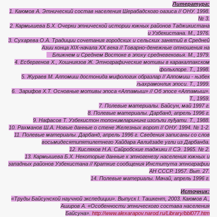
Литература:
1. Каюмов А. Этнический состав населения Шерабадского оазиса // ОНУ. 1998.
№ 3.
2. Кармышева Б.Х. Очерки этнической истории южных районов Таджикистана
и Узбекистана. М., 1976.
3. Сухарева О.А. Традиции сочетания городских и сельских занятий в Средней
Азии конца XIX-начала ХХ века // Товарно-денежные отношения на
Ближнем и Среднем Востоке в эпоху средневековья. М., 1979.
4. Есбергенов Х., Хошниязов Ж. Этнографические мотивы в каракалпакском
фольклоре. Т., 1998.
5. Жураев М. Алпомиш достонида мифологик образлар // Алпомиш - њзбек
љахрамонлик эпоси. Т., 1999.
6. Зарифов Х.Т. Основные мотивы эпоса «Алпамыш» // Об эпосе «Алпамыш».
Т., 1959.
7. Полевые материалы. Байсун, май 1997 г.
8. Полевые материалы. Дарбанд, апрель 1996 г.
9. Нафасов Т. Узбекистон топонимларининг изољли луђати. Т., 1988.
10. Рахманов Ш.А. Новые данные о стене Железных ворот // ОНУ. 1994. № 1-2.
11. Полевые материалы. Дарбанд, апрель 1996 г. Сведения записаны со слов
восьмидесятипятилетнего Хайдара Авлиёзаде угли из Дарбанда.
12. Кисляков Н.А. Сайробские таджики // СЭ. 1965. № 2.
13. Кармышева Б.Х. Некоторые данные к этногенезу населения южных и
западных районов Узбекистана // Краткие сообщения Института
этнографии
АН СССР. 1957. Вып. 27.
14. Полевые материалы. Мачай, апрель 1996 г.
Источник:
«Труды Байсунской научной экспедиции». Выпуск I. Ташкент, 2003. Каюмов А.,
Аширов А. «Особенности этнического состава населения
Байсуна».
http://www.alexarapov.narod.ru/Library/bbl077.htm