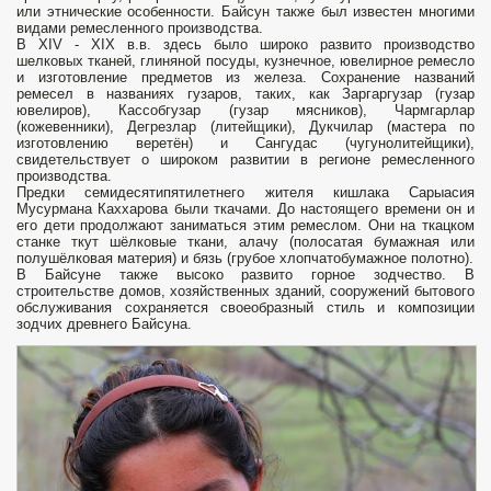
или этнические особенности. Байсун также был известен многими
видами ремесленного производства.
В XIV - XIX в.в. здесь было широко развито производство
шелковых тканей, глиняной посуды, кузнечное, ювелирное ремесло
и изготовление предметов из железа. Сохранение названий
ремесел в названиях гузаров, таких, как Заргаргузар (гузар
ювелиров), Кассобгузар (гузар мясников), Чармгарлар
(кожевенники), Дегрезлар (литейщики), Дукчилар (мастера по
изготовлению веретён) и Сангудас (чугунолитейщики),
свидетельствует о широком развитии в регионе ремесленного
производства.
Предки семидесятипятилетнего жителя кишлака Сарыасия
Мусурмана Каххарова были ткачами. До настоящего времени он и
его дети продолжают заниматься этим ремеслом. Они на ткацком
станке ткут шёлковые ткани, алачу (полосатая бумажная или
полушёлковая материя) и бязь (грубое хлопчатобумажное полотно).
В Байсуне также высоко развито горное зодчество. В
строительстве домов, хозяйственных зданий, сооружений бытового
обслуживания сохраняется своеобразный стиль и композиции
зодчих древнего Байсуна.