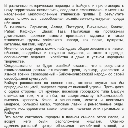
В различные исторические периоды в Байсуне и прилегающих к
нему территориях появлялись, оседали и смешивались с местным
населением многочисленные этнические группы. В результате
здесь сложилась своеобразная хозяйственно-культурная среда
обитания.
В кишлаках Сарыасия, Авлод, Пассурхи, Бибиширин, Кучкак,
Рабат, Кафирун, Шайит, Газа, Пайгабаши на протяжении
длительного времени вместе проживают таджики и такие
этнические группы узбекского народа, как тюрки, кунграты,
катаганы, чагатаи, карлуки.
Именно поэтому здесь можно наблюдать общие элементы в языке,
обычаях, свадебных и траурных ритуалах, а также в одежде,
особенностях ведения хозяйства и даже в устном народном
творчестве.
Следовательно, не будет ошибкой сказать, что в результате
взаимовлияния разных этнических групп, культур, диалектов и
языков возник своеобразный «Байсун-кунгратский народ» со своей
своеобразной культурой.
Байсун расположен на склоне горы, которая служит как бы
природной защитой, оберегая город от внешней угрозы. Пусть даже
с одной стороны. От крупных посёлков городского типа Байсун
отличается тем, что в нём, по свидетельству Б.Кармышевой,
имелись крепость беков и чиновников, мечети и несколько
медресе, большой базар, торговые лавки и ремесленные ряды.
Другие исследователи также признают наличие этих признаков в
Байсуне.
Это место считалось городом в полном смысле этого слова, и
вокруг него были расположены кишлаки. Обычно
административный центр обносился глинобитной стеной, и