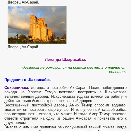
Дворец Ак-Сарай.
Дворец Ак-Сарай.
Легенды Шахрисабза.
«Легенды не рождаются на ровном месте, в отличие от
сплетен»
Предания о Шахрисабзе.
Сохранилась
легенда о постройке Ак-Сарая. После побежденного
похода на Хорезм Темур пожелал построить в Шахрисабзе
величественный дворец. Искуснейший зодчий взялся за работу и
действительно был построен прекрасный дворец.
Восхищенный постройкой дворец Амир Темур спросил зодчего,
может ли он построить еще лучше. И тот, упоенный славой забыв
про осторожность, сказал, что может. И тогда Амир Темур повелел
отвести строителя на одну из башен Ак-сарая и привязать его к
двум орлам.
Вместе с ним был привязан раб получивший тайный приказ, когда