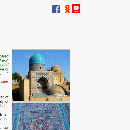
ocated
f wall
ty and
ve of
 ... "
nykov.
ter of
ly of
hah-i
 hill
to be
arrow