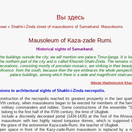
Вы здесь
вная
»
Shakhi-i-Zinda street of mausoleums of Samarkand. Mausoleums.
Mausoleum of Kaza-zade Rumi.
Historical sights of Samarkand.
the buildings outside the city, we will mention one palace Timur-ljanga. It is l
the northern part of the city and is called Khozreti-Shahi-Zinda. The remains o
ecorations, consisting mostly of porcelain mosaics, are striking in their beau
ficence. from the south, because then the eye embraces the whole perspecti
palace buildings, among which there is a wide and magnificent staircase
Nikolai Vladimirovich Kha
sions to architectural sights of Shakhi-i-Zinda necropolis.
nstruction of the necropolis reached its greatest prosperity in the last quar
IVth century, when mausoleums began to be erected for members of the fami
, military commanders and nobles. Some constructions of the ensemble "S
 belong to the first half of the XVth century, the time of Ulugbek.
include a discreetly decorated portal (1434-1435) at the foot of the Afrosiab
 mausoleum with two highly raised turquoise domes, which is supposed 
 the grave of the astronomer Kaza-zade-Rumi, the teacher of Ulugbek.
pen space in front of the Kazy-zade-Rumi mausoleum is replaced by a n