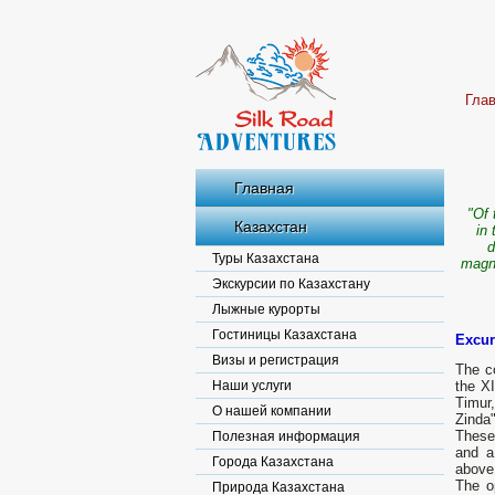
Гла
Главная
"Of 
Казахстан
in 
d
Туры Казахстана
magni
Экскурсии по Казахстану
Лыжные курорты
Гостиницы Казахстана
Excur
Визы и регистрация
The co
Наши услуги
the X
Timur
О нашей компании
Zinda"
These 
Полезная информация
and a
Города Казахстана
above
The o
Природа Казахстана