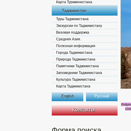
Карта Туркменистана.
Таджикистан
Туры Таджикистана
Экскурсии по Таджикистану
Визовая поддержка
Средняя Азия.
Полезная информация
Города Таджикистана
Природа Таджикистана
Памятники Таджикистана
Заповедники Таджикистана
Культура Таджикистана
Карта Таджикистана
English
Русский
Religi
Контакты
Uzb
Форма поиска