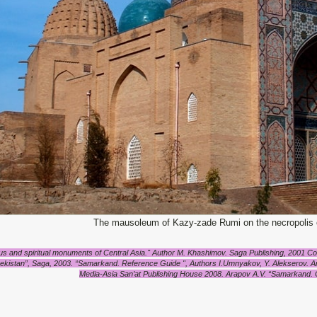
The mausoleum of Kazy-zade Rumi on the necropolis o
ous and spiritual monuments of Central Asia." Author M. Khashimov. Saga Publishing, 2001 Co
ekistan”, Saga, 2003. “Samarkand. Reference Guide ", Authors I.Umnyakov, Y. Alekserov. A
Media-Asia San’at Publishing House 2008. Arapov A.V. “Samarkand. 