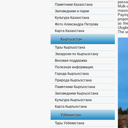
passa
Памятники Казахстана
Mulk-
mauso
Заповедники и парки
Payin
Культура Казахстана
propor
as th
Фото Александра Петрова
Ulugbe
Карта Казахстана
The un
Кыргызстан
Туры Кыргызстана
Экскурсии по Кыргызстану
Визовая поддержка
Полезная информация.
Города Кыргызстана
Природа Кыргызстана
Памятники Кыргызстана
Заповедники Кыргызстана
Культура Кыргызстана
Карта Кыргызстана
Узбекистан
Туры Узбекистана