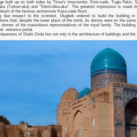
ge built up on both sides by Timur's time-tombs: Emir-zade, Tuglu-Tekin, S
aka (Turkan-aka) and "Shirin-bika-aka". The greatest impression is made b
leum of the famous astronomer Kaza-zade Rumi.
g due respect to the scientist, Ulugbek ordered to build the building in
tions that, despite the lower place of the tomb, its domes were on the same 
e domes of the mausoleum representatives of the royal family. The building
k. entrance portal.
iqueness of Shahi Zinda lies not only in the architecture of buildings and the 