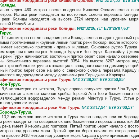
рафические координаты реки Кишкене-Оролмо:
N42°32'27,53" E79°26'4
 Коянды.
ально через 460 метров после впадения Кишкене-Оролмо слева впа
етров. Истоки реки находятся на восточных склона перевала Коянды
е реки Коянды находятся на высоте 2724 метров над уровнем моря
зской Республики.
рафические координаты реки Коянды:
N42°32'26,71" E79°26'07,63"
Турук.
 12 километров после впадения реки Коянды слева впадает длинный при
амый протяженный и крупный левый приток реки Кокжар, после которого 
 имеет несколько притоков - правых и левых. Основное русло Турука
ем моря при слиянии рек: Борондо-Туруш и Чон-Турук, Каракойлу, Джо
и реки Турук начинаются: восточный приток берет свое начало северне
ны безымянного перевала высотой 3354. На высоте 3267 метров над
ает три небольших ручья стекающих с западного склона доминирующей 
ный приток берет свое начало с северного склона перевала Карашу
щегося водоразделом между долинами рек Сарыджаз и Каркары.
рафические координаты реки Турук:
N42°27'38,28" E79°23'50,85"
Чон-Турук.
 9,6 километров от истоков, Турук справа получает приток Чон-Турук
начинаются с южных склонов хребта Терскей Ала-Тоо и безымянного п
являющегося водоразделом между реками Мингтур и Турук. Устье ре
в над уровнем моря.
рафические координаты реки Чон-Турук:
N42°28'17,94" E79°27'00,57"
 Борондо-Туруш.
 10,2 километров после истоков в Турук слева впадает приток Боронд
и реки находятся на северном склоне безымянного перевала высотой 35
 река имеет 9 небольших притоков. Пятый приток берет начало с вост
метров над уровнем моря. Третий приток берет начало из озера распо
 на высоте 3418 метров над уровнем моря. Справа к реке примыкает один