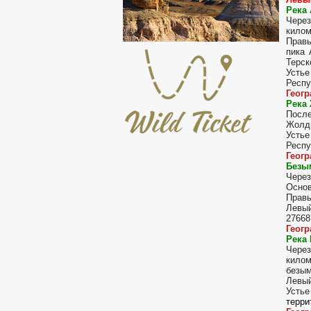
Река
Через
килом
Правы
пика 
Терск
Устье
Респу
Геог
Река
После
Жолды
Устье
Респу
Геог
Безы
Через
Основ
Правы
Левый
27668
Геог
Река
Через
килом
безым
Левый
Устье
терри