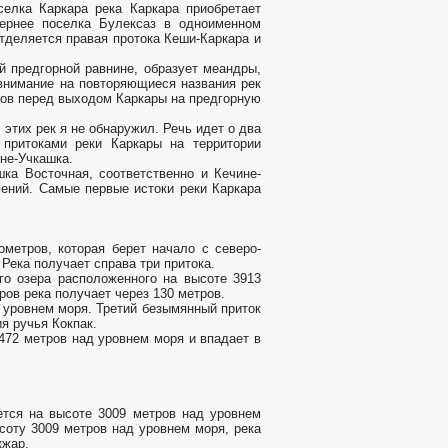
селка Каркара река Каркара приобретает
вернее поселка Булексаз в одноименном
тделяется правая протока Кеши-Каркара и
й предгорной равнине, образует меандры,
 внимание на повторяющиеся названия рек
тров перед выходом Каркары на предгорную
тих рек я не обнаружил. Речь идет о два
 притоками реки Каркары на территории
не-Учкашка.
ка Восточная, соответственно и Кечине-
ений. Самые первые истоки реки Каркара
метров, которая берет начало с северо-
Река получает справа три притока.
го озера расположенного на высоте 3913
ров река получает через 130 метров.
 уровнем моря. Третий безымянный приток
я ручья Кокпак.
472 метров над уровнем моря и впадает в
ется на высоте 3009 метров над уровнем
соту 3009 метров над уровнем моря, река
кжар.