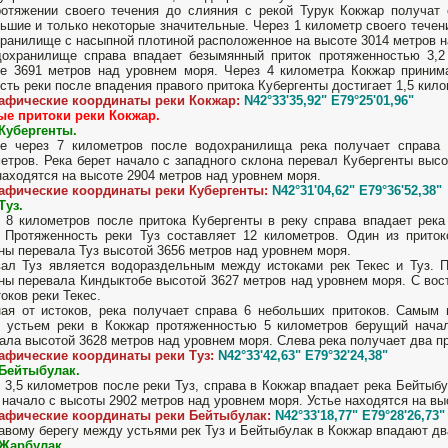
отяжении своего течения до слияния с рекой Турук Кокжар получат 
ьшие и только некоторые значительные. Через 1 километр своего течен
ранилище с насыпной плотиной расположенное на высоте 3014 метров н
охранилище справа впадает безымянный приток протяженностью 3,2 
е 3691 метров над уровнем моря. Через 4 километра Кокжар принима
сть реки после впадения правого притока Кубергенты достигает 1,5 кило
рафические координаты реки Кокжар:
N42°33'35,92" E79°25'01,96"
ые притоки реки Кокжар.
Кубергенты.
ре через 7 километров после водохранилища река получает справа
етров. Река берет начало с западного склона перевал Кубергенты высо
находятся на высоте 2904 метров над уровнем моря.
рафические координаты реки Кубергенты:
N42°31'04,62" E79°36'52,38"
Туз.
 8 километров после притока Кубергенты в реку справа впадает река
 Протяженность реки Туз составляет 12 километров. Один из приток
ны перевала Туз высотой 3656 метров над уровнем моря.
ал Туз является водораздельным между истоками рек Текес и Туз. П
ны перевала Киндыктобе высотой 3627 метров над уровнем моря. С вос
токов реки Текес.
ая от истоков, река получает справа 6 небольших притоков. Самым
 устьем реки в Кокжар протяженностью 5 километров берущий начал
ала высотой 3628 метров над уровнем моря. Слева река получает два пр
афические координаты реки Туз:
N42°33'42,63" E79°32'24,38"
 Бейтыбулак.
 3,5 километров после реки Туз, справа в Кокжар впадает река Бейтыб
 начало с высоты 2902 метров над уровнем моря. Устье находятся на вы
рафические координаты реки Бейтыбулак:
N42°33'18,77" E79°28'26,73"
авому берегу между устьями рек Туз и Бейтыбулак в Кокжар впадают дв
 Жарбулак.