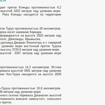
9,70"
дает приток Коянды протяженностью 4,2
 высотой 3202 метров над уровнем моря.
. Река Коянды находится на территории
ток Турук протяженностью 26 километров.
река носит название Каркара.
 формируется на высоте 2820 метров над
лколот, Джиланды, Ирыжылка.
е урочища Джаман-Эчкилиташ и с северной
 уровнем моря восточный приток Турука
высоты 3720,8 метров над уровнем моря.
 высотой 3307 метров над уровнем моря
 протяженностью 14,2 километров. Истоки
еревала высотой 3481 метров над уровнем
ки Чон-Турук находится на высоте 2828
о-Туруш протяженностью 10,6 километров.
86 метров над уровнем моря.
очного склона перевала Джаналач высотой
ложенного вначале замкнутого, скального
 приток.