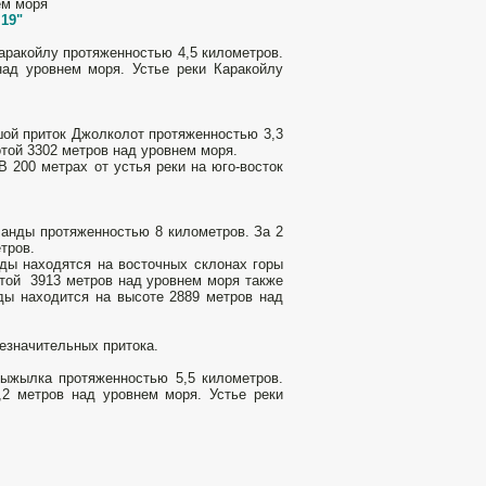
ем моря
,19"
аракойлу протяженностью 4,5 километров.
над уровнем моря. Устье реки Каракойлу
шой приток Джолколот протяженностью 3,3
той 3302 метров над уровнем моря.
 200 метрах от устья реки на юго-восток
ланды протяженностью 8 километров. За 2
тров.
ды находятся на восточных склонах горы
отой 3913 метров над уровнем моря также
ды находится на высоте 2889 метров над
езначительных притока.
рыжылка протяженностью 5,5 километров.
,2 метров над уровнем моря. Устье реки