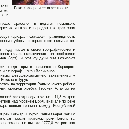
части
Река Каркара и ее окрестности.
стоке
го и
ограф, археолог и педагог немецкого
юркских языков и народов так трактовал
зовут каркара. «Каркара» – разновидность
ловные уборы, которые тоже называются
й году писал в своих географических и
очевок казахи навьючивают на верблюдов
мов (юрт), и эти сундуки они называют
жи, тогда горы и называются Каркара».
лся и этнограф Шокан Валиханов.
ньких девушек-калмычек, захваченных у
к Кокжар и Турук.
латау на территории Раимбекского района
ных склонов хребта Терскей Ала-Тоо на
довой расход воды в устье - 11,3 метров
етров над уровнем моря, вначале по реке
дарственная граница между Республикой
я рек Кокжар и Турук. Левый берег реки с
вляется левым притоком реки Кегень на
расположено на высоте 1777,8 метров над