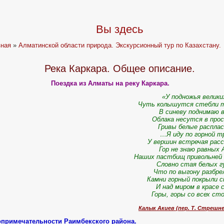
Вы здесь
вная
»
Алматинской области природа. Экскурсионный тур по Казахстану.
Река Каркара. Общее описание.
Поездка из Алматы на реку Каркара.
«У подножья велики
Чуть колышутся стебли т
В синеву поднимаю в
Облака несутся в про
Гривы белые распла
…Я иду по горной т
У вершин встречая рас
Гор не знаю равных 
Наших пастбищ привольней
Словно стая белых г
Что по выгону разбре
Камни горный покрыли с
И над миром в красе 
Горы, горы со всех ст
Калык Акиев (пер. Т. Стрешне
опримечательности Раимбекского района.