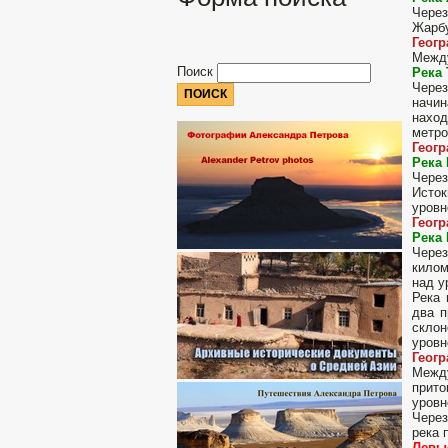
Через
Жарбу
Геог
Между
Поиск
Река 
Чере
начин
наход
метр
Геог
Река
Через
Исток
уровн
Геог
Река
Чере
килом
над у
Река 
два п
склон
уровн
Геог
Между
прито
уровн
Через
река 
Левы