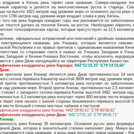
 впадения в Кегень река теряет свое название. Северо-западнее по
инный характер и делится на многочисленные русла и старицы. Се
ще на высоте 1821 метров над уровнем моря от основного русла реки о
соте 1786 метров над уровнем моря впадает слева в реку Кегень.
 того как река Каркара покидает горы она разливается по заболоченно
ые тянутся далеко за поселок Кегень на восток. Необходимо обратить
ветских топографических картах, которые присутствуют за 12,5 киломе
ну.
алению, официальных исправлений или пояснений к двойным названиям э
, повторяющемся названии, рек Учкашка, которые являются левыми
зской Республики и их правых притоков с одинаковыми названиями Кечи
тветствии со сторонами света я назвал их Учкашка Западная и Учкаш
ка Западная и Кечине-Учкашка Восточная, чтобы исключить недоразум
аются с реки Джак находящейся на территории Республики Казахстан.
рафические координаты реки Каркара:
N42°51'19,35" E79°14'19,66"
Джак.
 притоком реки Кокжар является река Джак протяженностью 14 кило
ного склона перевала Кашкатор высотой 3609 метров над уровнем моря. 
й приток протяженностью 3 километра река получает из заболоченно
в над уровнем моря. Второй приток Кокпак, протяженностью 2,5 километ
 стекает с западного склона перевала Кокпак высотой 3482 метров над
женностью 4,3 километра река получает через 900 метров после впадени
к берет свое начало с южной стороны безымянного перевала высотой 3
в месте большой стоянки местных чабанов и пастухов.
афические координаты реки Кокпак: N42°28'40,51" E79°40'39,91"
рафические координаты реки Джак
:
N42°27'01,16" E79°39'48,71"
Кокжар.
женность реки Кокжар 35 километров. Основное русло реки формиру
рекой Джак, которая в значительной степени наполняет реку. Минуя вы
утрачивается свое название, и воды реки получают новое название – Ко