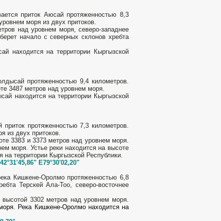
вается приток Аюсай протяженностью 8,3
уровнем моря из двух притоков.
етров над уровнем моря, северо-западнее
берет начало с северных склонов хребта
сай находится на территории Кыргызской
олдысай протяженностью 9,4 километров.
те 3487 метров над уровнем моря.
ысай находится на территории Кыргызской
 приток протяженностью 7,3 километров.
я из двух притоков.
оте 3383 и 3373 метров над уровнем моря.
нем моря. Устье реки находится на высоте
я на территории Кыргызской Республики.
42°31'45,86" E79°30'02,20"
река Кишкене-Оролмо протяженностью 6,8
ребта Терскей Ала-Тоо, северо-восточнее
 высотой 3302 метров над уровнем моря.
моря. Река Кишкене-Оролмо находится на