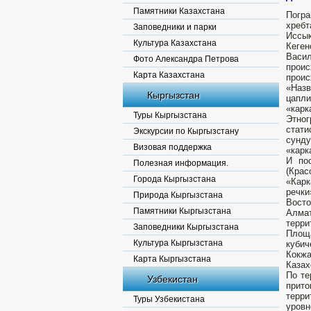
Памятники Казахстана
Погра
хребт
Заповедники и парки
Иссы
Культура Казахстана
Кеген
Васи
Фото Александра Петрова
проис
Карта Казахстана
проис
«Назв
Кыргызстан
цапли
«карк
Туры Кыргызстана
Этног
стати
Экскурсии по Кыргызстану
сунд
Визовая поддержка
«карк
И по
Полезная информация.
(Крас
Города Кыргызстана
«Карк
речки
Природа Кыргызстана
Восто
Памятники Кыргызстана
Алмат
терри
Заповедники Кыргызстана
Площа
Культура Кыргызстана
кубич
Кокжа
Карта Кыргызстана
Казах
По те
Узбекистан
прит
терри
Туры Узбекистана
уровн