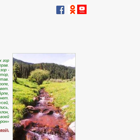
х гор
рав.
зор -
стор,
став.
ропе,
свет.
Арпе,
 нет.
усей,
лись,
клон,
своей
орон»
вой).