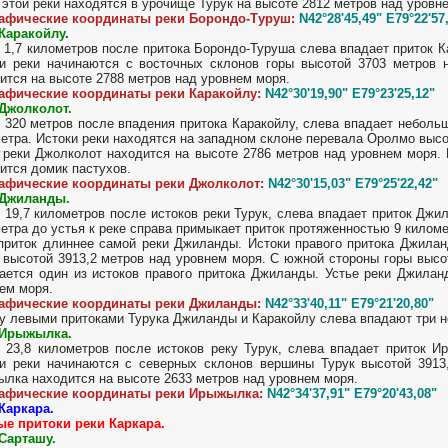
 этой реки находятся в урочище Турук на высоте 2812 метров над уровн
рафические координаты реки Борондо-Туруш:
N42°28'45,49" E79°22'57
 Каракойлу
.
 1,7 километров после притока Борондо-Туруша слева впадает приток К
и реки начинаются с восточных склонов горы высотой 3703 метров 
ится на высоте 2788 метров над уровнем моря.
рафические координаты реки Каракойлу:
N42°30'19,90" E79°23'25,12"
Джолколот.
 320 метров после впадения притока Каракойлу, слева впадает неболь
етра. Истоки реки находятся на западном склоне перевала Оролмо высо
 реки Джолколот находится на высоте 2786 метров над уровнем моря. В
ится домик пастухов.
рафические координаты реки Джолколот:
N42°30'15,03" E79°25'22,42"
 Джиланды.
 19,7 километров после истоков реки Турук, слева впадает приток Джи
етра до устья к реке справа примыкает приток протяженностью 9 киломе
приток длиннее самой реки Джиланды. Истоки правого притока Джилан
 высотой 3913,2 метров над уровнем моря. С южной стороны горы выс
ается один из истоков правого притока Джиланды. Устье реки Джилан
ем моря.
рафические координаты реки Джиланды:
N42°33'40,11" E79°21'20,80"
 левыми притоками Турука Джиланды и Каракойлу слева впадают три н
 Ирыжылка.
 23,8 километров после истоков реку Турук, слева впадает приток И
и реки начинаются с северных склонов вершины Турук высотой 3913
лка находится на высоте 2633 метров над уровнем моря.
рафические координаты реки Ирыжылка:
N42°34'37,91" E79°20'43,08"
Каркара.
е притоки реки Каркара.
Сарташу.