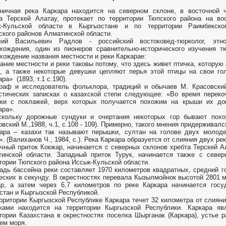
ничная река Каркара находится на северном склоне, в восточной 
а Терскей Алатау, протекает по территории Тюпского района на во
к-Кульской области в Кыргызстане и по территории Раимбекско
ского районов Алматинской области.
лий Васильевич Радлов - российский востоковед-тюрколог, этн
хождения, один из пионеров сравнительно-исторического изучения т
хождение названия местности и реки Каркарае:
ание местности и реки таковы потому, что здесь живет птичка, которую 
, а также некоторые девушки цепляют перья этой птицы на свои го
ара» (1893, т.1 с.190).
раф и исследователь фольклора, традиций и обычаев М. Красовски
стических записках о казахской степи следующее: «Во время перек
уки с поклажей, верх которых получается похожим на крыши их до
ара».
скольку дорожные сундуки и очертания некоторых гор бывают похо
овский М.,1988, ч.1, с.108 - 109). Примерно, такого мнения придержива
ара – казахи так называют перышки, султан на голове двух молоде
». (Валиханов Ч., 1984, с.). Река Каркара образуется от слияния двух ре
чный приток Кокжар, начинается с северных склонов хребта Терскей А
инской области. Западный приток Турук, начинается также с север
тории Тюпского района Иссык-Кульской области.
дь бассейна реки составляет 1970 километров квадратных, средний го
еских в секунду. В окрестностях перевала Кызылмойнок высотой 2801 м
р, а затем через 6,7 километров по реке Каркара начинается госу
стан и Кыргызской Республикой.
рритории Кыргызской Республике Каркара течет 32 километра от слияни
оками находится на территории Кыргызской Республики. Каркара я
тории Казахстана в окрестностях поселка Шырганак (Каркара), устье 
ем моря.