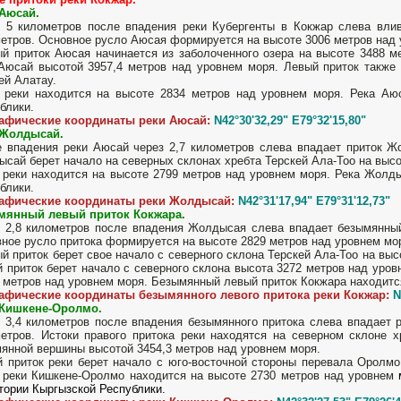
 Аюсай.
 5 километров после впадения реки Кубергенты в Кокжар слева вли
етров. Основное русло Аюсая формируется на высоте 3006 метров над 
й приток Аюсая начинается из заболоченного озера на высоте 3488 м
Аюсай высотой 3957,4 метров над уровнем моря. Левый приток также 
ей Алатау.
 реки находится на высоте 2834 метров над уровнем моря. Река Аю
блики.
рафические координаты реки Аюсай:
N42°30'32,29" E79°32'15,80"
 Жолдысай.
 впадения реки Аюсай через 2,7 километров слева впадает приток Ж
сай берет начало на северных склонах хребта Терскей Ала-Тоо на высо
 реки находится на высоте 2799 метров над уровнем моря. Река Жолд
блики.
рафические координаты реки Жолдысай:
N42°31'17,94" E79°31'12,73"
мянный левый приток Кокжара.
 2,8 километров после впадения Жолдысая слева впадает безымянный
ное русло притока формируется на высоте 2829 метров над уровнем мор
й приток берет свое начало с северного склона Терскей Ала-Тоо на выс
 приток берет начало с северного склона высота 3272 метров над уров
 метров над уровнем моря. Безымянный левый приток Кокжара находитс
рафические координаты безымянного левого притока реки Кокжар:
N
 Кишкене-Оролмо.
 3,4 километров после впадения безымянного притока слева впадает 
етров. Истоки правого притока реки находятся на северном склоне х
янной вершины высотой 3454,3 метров над уровнем моря.
 приток реки берет начало с юго-восточной стороны перевала Оролмо
 реки Кишкене-Оролмо находится на высоте 2730 метров над уровнем
тории Кыргызской Республики.