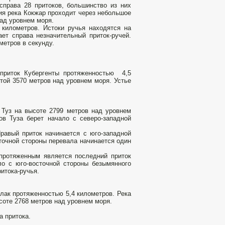
справа 28 притоков, большинство из них
ия река Кокжар проходит через небольшое
ад уровнем моря.
километров. Истоки ручья находятся на
ет справа незначительный приток-ручей.
метров в секунду.
 приток Кубергенты протяженностью 4,5
той 3570 метров над уровнем моря. Устье
 Туз на высоте 2799 метров над уровнем
ов Туза берет начало с северо-западной
равый приток начинается с юго-западной
точной стороны перевала начинается один
 протяженным является последний приток
о с юго-восточной стороны безымянного
итока-ручья.
улак протяженностью 5,4 километров. Река
соте 2768 метров над уровнем моря.
а притока.