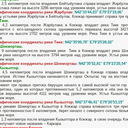
 2,5 километров после впадения Бейтыбулака справа впадает Жарбула
лака лежат на высоте 3286 метров над уровнем моря, устье реки на вы
рафические координаты реки Жарбулак:
N42°33'44,03" E79°27'19,06"
 устьями реки Жарбулак и Бейтыбулак, Кокжар принимает справа три п
Тиек.
з 4,2 километра после Жарбулака в Кокжар впадает река Тиек про
аются с юго-западного склона одноименного перевала высотой 342
ится на высоте 2702 метров над уровнем моря. Река Тиек в устье и
ов.
рафические координаты реки Тиек:
N42°35'00,78" E79°25'28,02"
 Шокморташ.
 9 километров после впадения реки Тиек в Кокжар впадает река Шо
и реки находятся на высоте 3794 метров над уровнем моря. Устье рек
ем моря.
рафические координаты реки Шокморташ:
N42°35'52,81" E79°23'20,54"
 Кызылтор.
з 4,5 километров после впадения Шокморташ в Кокжар справа впад
етров. Истоки Кызылтора начинаются в горах Оклытас тау на восток
ровнем моря.
имеет три правых притока берущих начало в самой высокой части гор
ритока, один из которых протяженностью 5,2 километров и оба они б
ов вершины высотой 4111 метров над уровнем моря. Устье Кызылтор
ем моря.
рафические координаты реки Кызылтор:
N42°37'46,41" E79°20'53,19"
 реками Шоморташ и Кызылтор в Кокжар справа вливаются три прито
к протяженностью 6 километров, берет начало с северного склона без
ем моря.
 1,3 километра после впадения Кызылтора в Кокжар, в свою очередь Ко
получает новое название – Каркара.
е притоки реки Кокжар.