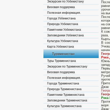
Экскурсии по Узбекистану
После
равн
Визовая поддержка
урочи
Полезная информация.
на вы
После
Города Узбекистана
котор
Природа Узбекистана
на со
равни
Памятники Узбекистана
К сож
раза
Заповедники Узбекистана
Кыргы
Культура Узбекистана
В соо
Учкаш
Карта Узбекистана
начин
Туркменистан
Геог
Река 
Туры Туркменистана
Южным
запад
Экскурсии по Туркменистану
Первы
метро
Визовая поддержка
Ручей
Полезная информация.
протя
Прито
Города Туркменистана
Джак 
Природа Туркменистана
Геогр
Геог
Памятники Туркменистана
Река 
Заповедники Туркменистана
Протя
моря 
Культура Туркменистана
Джак 