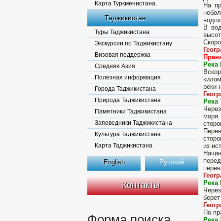
Карта Туркменистана.
На пр
небол
Таджикистан
водох
В вод
Туры Таджикистана
высот
Скоро
Экскурсии по Таджикистану
Геог
Визовая поддержка
Прав
Река 
Средняя Азия.
Вско
Полезная информация
килом
реки 
Города Таджикистана
Геог
Природа Таджикистана
Река 
Через
Памятники Таджикистана
моря.
Заповедники Таджикистана
сторо
Перев
Культура Таджикистана
сторо
Карта Таджикистана
из ис
Начин
перед
English
Русский
перев
Геогр
Река
Контакты
Через
берет
Геог
По пр
Форма поиска
Река