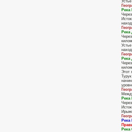
Устье
Геог
Река
Через
Исток
наход
Геог
Река 
Через
килом
Устье
наход
Геог
Река
Через
килом
Этот 
Турук
начин
уровн
Геог
Между
Река
Через
Исток
Ирыжы
Геог
Река 
Правы
Река 