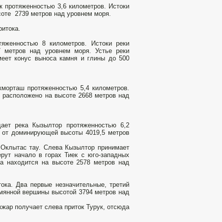
к протяженностью 3,6 километров. Истоки
соте 2739 метров над уровнем моря.
ритока.
тяженностью 8 километров. Истоки реки
7 метров над уровнем моря. Устье реки
меет конус выноса камня и глины до 500
кморташ протяженностью 5,4 километров.
и расположено на высоте 2668 метров над
ает река Кызылтор протяженностью 6,2
е от доминирующей высоты 4019,5 метров
 Оклытас тау. Слева Кызылтор принимает
ерут начало в горах Тиек с юго-западных
а находится на высоте 2578 метров над
ка. Два первые незначительные, третий
ымянной вершины высотой 3794 метров над
кжар получает слева приток Турук, отсюда