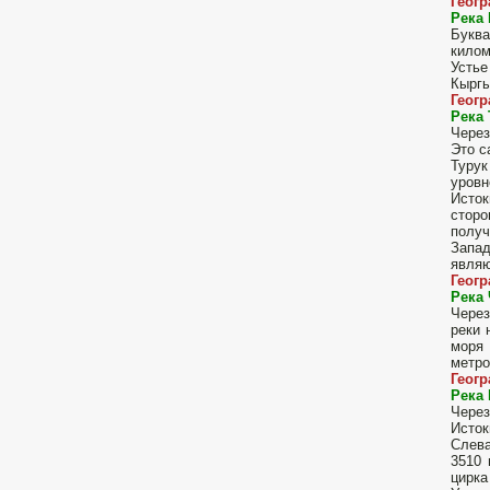
Геог
Река
Букв
килом
Усть
Кыргы
Геог
Река 
Через
Это с
Турук
уровн
Исток
сторо
получ
Запад
являю
Геог
Река 
Через
реки 
моря 
метро
Геог
Река
Через
Исток
Слева
3510 
цирка