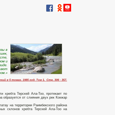
изы в
ушек,
есте,
ном и
виде.
ывают
том.»
й в 5 томах. 1985 год. Том 1. Стр. 306 - 357.
ти хребта Терскей Ала-Тоо, протекает по
ра образуется от слияния двух рек Кокжар
латау на территории Раимбекского района
ных склонов хребта Терскей Ала-Тоо на