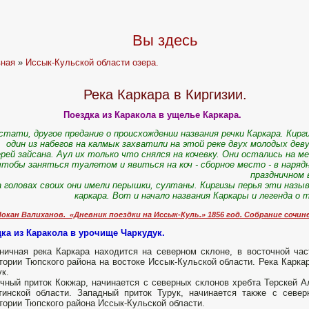
Вы здесь
вная
»
Иссык-Кульской области озера.
Река Каркара в Киргизии.
Поездка из Каракола в ущелье Каркара.
стати, другое предание о происхождении названия речки Каркара. Кирг
один из набегов на калмык захватили на этой реке двух молодых дев
ерей зайсана. Аул их только что снялся на кочевку. Они остались на м
чтобы заняться туале­том и явиться на коч - сборное место - в наряд
празднич­ном 
 головах своих они имели перышки, султаны. Кирги­зы перья эти наз
каркара. Вот и начало названия Каркары и легенда о 
окан Валиханов. «Дневник поездки на Иссык-Куль.» 1856 год. Собрание сочинени
ка из Каракола в урочище Чаркудук.
ничная река Каркара находится на северном склоне, в восточной час
тории Тюпского района на востоке Иссык-Кульской области. Река Карка
ук.
чный приток Кокжар, начинается с северных склонов хребта Терскей А
инской области. Западный приток Турук, начинается также с север
тории Тюпского района Иссык-Кульской области.