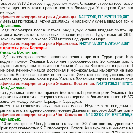
 высотой 3913,2 метров над уровнем моря. С южной стороны горы выс
ается один из истоков правого притока Джиланды. Устье реки Джилан
ем моря.
рафические координаты реки Джиланды:
N42°33'40,11" E79°21'20,80"
 левыми притоками Турука Джиланды и Каракойлу слева впадают три н
 Ирыжылка.
 23,8 километров после истоков реку Турук, слева впадает приток И
и реки начинаются с северных склонов вершины Турук высотой 3913
лка находится на высоте 2633 метров над уровнем моря.
рафические координаты реки Ирыжылка:
N42°34'37,91" E79°20'43,08"
е притоки реки Каркары.
 Учкашка Восточная.
з 2,9 километров после впадения левого притока Турук река Ка
водный приток Учкашка Восточная протяженностью 26 километров. 
руется из двух притоков левого Кенине-Учкашка Восточная и правого 
ие река Кенине-Учкашка Восточная и Чон-Джаланаш находятся на высо
Учкашка Восточная находится на высоте 2557 метров над уровнем мор
метров над уровнем моря в реку Учкашка Восточная справа впадает при
рафические координаты реки Учкашка Восточная:
N42°34'36,31" E79°1
 Чон-Джаланан.
Чон-Джаланан является правым (восточным) притоком реки Учкашка Во
и реки начинаются с северного склона перевала Эчкилиташ высотой 3
азделом между реками Каркара и Сарыджаз.
имеет три незначительных притоков слева. Недалеко от впадения в
ий начало с западного склона перевал Джаналач высотой 3510 метров 
рафические координаты реки Чон-Джаланан:
N42°32'00,79" E79°16'56,8
 Ашчайрык.
 10 километров в Чон-Джаланан на высоте 3097 метров над уровнем 
рык протяженностью 9,7 километров. Истоки Ашчайрыка начинаются на
ух мореных озер: озеро западное расположенное на высоте 3737 метро