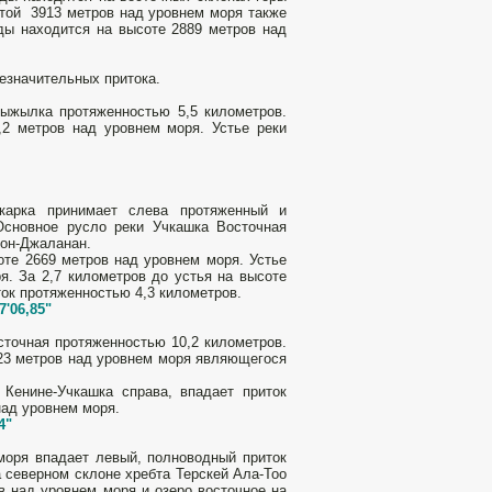
отой 3913 метров над уровнем моря также
ды находится на высоте 2889 метров над
езначительных притока.
рыжылка протяженностью 5,5 километров.
,2 метров над уровнем моря. Устье реки
ркарка принимает слева протяженный и
Основное русло реки Учкашка Восточная
Чон-Джаланан.
те 2669 метров над уровнем моря. Устье
я. За 2,7 километров до устья на высоте
ток протяженностью 4,3 километров.
7'06,85"
сточная протяженностью 10,2 километров.
723 метров над уровнем моря являющегося
 Кенине-Учкашка справа, впадает приток
над уровнем моря.
4"
моря впадает левый, полноводный приток
 северном склоне хребта Терскей Ала-Тоо
в над уровнем моря и озеро восточное на