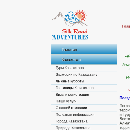
Гла
Главная
«К
Казахстан
доч
Туры Казахстана
Экскурсии по Казахстану
На
Лыжные курорты
Гостиницы Казахстана
Ч
Визы и регистрация
Поезд
Наши услуги
Погра
О нашей компании
терри
и Тур
Полезная информация
Восто
Города Казахстана
Алмат
терри
Природа Казахстана