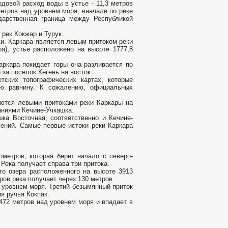
довой расход воды в устье - 11,3 метров
етров над уровнем моря, вначале по реке
дарственная граница между Республикой
 рек Кокжар и Турук.
ки. Каркара является левым притоком реки
ра), устье расположено на высоте 1777,8
аркара покидает горы она разливается по
за поселок Кегень на восток.
тских топографических картах, которые
ую равнину. К сожалению, официальных
яются левыми притоками реки Каркары на
аниями Кечине-Учкашка.
ка Восточная, соответственно и Кечине-
ений. Самые первые истоки реки Каркара
метров, которая берет начало с северо-
Река получает справа три притока.
го озера расположенного на высоте 3913
ров река получает через 130 метров.
 уровнем моря. Третий безымянный приток
я ручья Кокпак.
472 метров над уровнем моря и впадает в