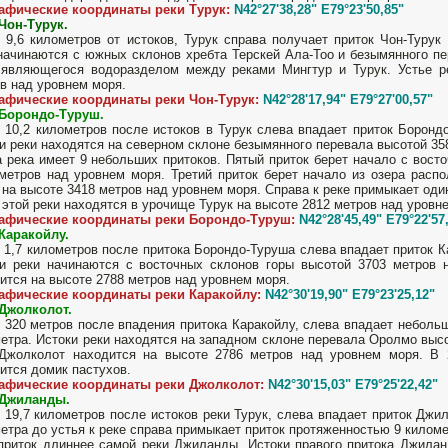
рафические координаты реки Турук:
N42°27'38,28" E79°23'50,85"
Чон-Турук.
 9,6 километров от истоков, Турук справа получает приток Чон-Турук
начинаются с южных склонов хребта Терскей Ала-Тоо и безымянного п
являющегося водоразделом между реками Мингтур и Турук. Устье ре
в над уровнем моря.
рафические координаты реки Чон-Турук:
N42°28'17,94" E79°27'00,57"
 Борондо-Туруш.
 10,2 километров после истоков в Турук слева впадает приток Боронд
и реки находятся на северном склоне безымянного перевала высотой 35
 река имеет 9 небольших притоков. Пятый приток берет начало с вост
метров над уровнем моря. Третий приток берет начало из озера распо
 на высоте 3418 метров над уровнем моря. Справа к реке примыкает один
 этой реки находятся в урочище Турук на высоте 2812 метров над уровн
рафические координаты реки Борондо-Туруш:
N42°28'45,49" E79°22'57
Каракойлу.
 1,7 километров после притока Борондо-Туруша слева впадает приток К
и реки начинаются с восточных склонов горы высотой 3703 метров 
ится на высоте 2788 метров над уровнем моря.
рафические координаты реки Каракойлу:
N42°30'19,90" E79°23'25,12"
Джолколот.
 320 метров после впадения притока Каракойлу, слева впадает неболь
етра. Истоки реки находятся на западном склоне перевала Оролмо высо
Джолколот находится на высоте 2786 метров над уровнем моря. В 2
ится домик пастухов.
рафические координаты реки Джолколот:
N42°30'15,03" E79°25'22,42"
 Джиланды.
 19,7 километров после истоков реки Турук, слева впадает приток Джи
етра до устья к реке справа примыкает приток протяженностью 9 киломе
приток длиннее самой реки Джиланды. Истоки правого притока Джилан