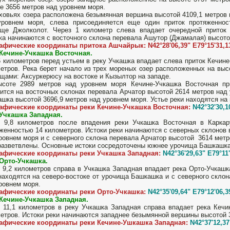
е 3656 метров над уровнем моря.
ховьях озера расположена безымянная вершина высотой 4109,1 метров 
уровнем моря, слева присоединяется еще один приток протяженнос
ще Джолколот. Через 1 километр слева впадает очередной приток 
ка начинаются с восточного склона перевала Ашутор (Джамалая) высото
афические координаты притока Ашчайрык: N42°28'06,39" E79°15'31,1
Кечине-Учкашка Восточная.
6 километров перед устьем в реку Учкашка впадает слева приток Кечин
етров. Река берет начало из трех мореных озер расположенных на вы
щами: Аксуркерюсу на востоке и Кызылтор на западе.
соте 2989 метров над уровнем моря Кечине-Учкашка Восточная при
ится на восточных склонах перевала Арчатор высотой 2614 метров над 
шка высотой 3696,9 метров над уровнем моря. Устье реки находятся на
рафические координаты реки Кечине-Учкашка Восточная:
N42°32'30,1
Учкашка Западная.
з 9,8 километров после впадения реки Учкашка Восточная в Карка
женностью 14 километров. Истоки реки начинаются с северных склонов
ровнем моря и с северного склона перевала Арчатор высотой 3614 метр
разветвлены. Основные истоки сосредоточены южнее урочища Башкашка
рафические координаты реки Учкашка Западная:
N42°36'29,63" E79°11
Орто-Учкашка.
 9,2 километров справа в Учкашка Западная впадает река Орто-Учкашк
находятся на северо-востоке от урочища Башкашка и с северного скло
ровнем моря.
рафические координаты реки Орто-Учкашка:
N42°35'09,64" E79°12'06,3
Кечине-Учкашка Западная.
 11,1 километров в реку Учкашка Западная справа впадает река Кечи
етров. Истоки реки начинаются западнее безымянной вершины высотой 
рафические координаты реки Кечине-Ушкашка Западная:
N42°37'12,37