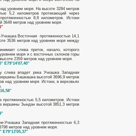
над уровнем моря. На высоте 3284 метров
тью 5,2 километров протекающий через
протяженностью 8,8 километров. Истоки
й 3649 метров над уровнем моря.
3"
е-Учкашка Восточная протяженностью 14,1
соте 3536 метров над уровнем моря между
нимает слева приток, начало, которого
уровнем моря и с восточных склонов горы
 высоте 2359 метров над уровнем моря.
0" E79°14'07,40"
ру слева впадет река Учкашка Западная
 вершины Башкашка высотой 3696,9 метров
ов над уровнем моря. Истоки, в верховьях
.
'16,58"
а протяженностью 5,5 километров. Истоки
на вершины Зындан высотой 3851,3 метров
9"
не-Учкашка Западная протяженностью 6,3
3798 метров над уровнем моря.
" E79°13'05,37"