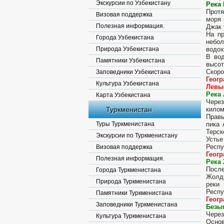
Экскурсии по Узбекистану
Река 
Протя
Визовая поддержка
моря 
Полезная информация.
Джак 
На пр
Города Узбекистана
небол
Природа Узбекистана
водох
В вод
Памятники Узбекистана
высот
Скоро
Заповедники Узбекистана
Геог
Культура Узбекистана
Левы
Река
Карта Узбекистана
Через
Туркменистан
килом
Правы
Туры Туркменистана
пика 
Терск
Экскурсии по Туркменистану
Устье
Респу
Визовая поддержка
Геог
Полезная информация.
Река
После
Города Туркменистана
Жолды
Природа Туркменистана
реки
Респу
Памятники Туркменистана
Геог
Заповедники Туркменистана
Безы
Через
Культура Туркменистана
Основ