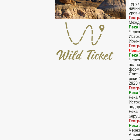
Турук
начин
уровн
Геог
Между
Река
Через
Исток
Ирыжы
Геог
Левы
Река
Чере
полно
форми
Слиян
реки 
2923 
Геог
Река
Река 
Исток
водор
Река 
берущ
Геог
Река
Через
Ашчай
из дв