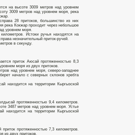
ется на высоте 3009 метров над уровнем
соту 3009 метров над уровнем моря, река
кжар.
справа 28 притоков, большинство из них
ия река Кокжар проходит через небольшое
ад уровнем моря.
километров. Истоки ручья находятся на
справа незначительный приток-ручей.
метров в секунду.
вается приток Аюсай протяженностью 8,3
уровнем моря из двух притоков.
етров над уровнем моря, северо-западнее
берет начало с северных склонов хребта
сай находится на территории Кыргызской
олдысай протяженностью 9,4 километров.
оте 3487 метров над уровнем моря. Устье
ай находится на территории Кыргызской
 приток протяженностью 7,3 километров.
я из двух притоков.