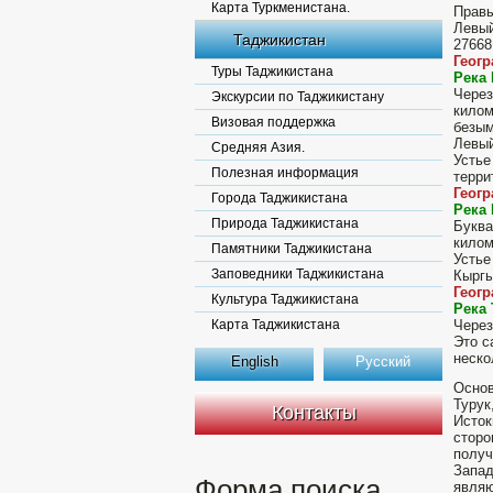
Карта Туркменистана.
Правы
Левый
Таджикистан
27668
Геог
Туры Таджикистана
Река
Через
Экскурсии по Таджикистану
килом
Визовая поддержка
безым
Левый
Средняя Азия.
Устье
Полезная информация
терри
Геог
Города Таджикистана
Река
Природа Таджикистана
Букв
килом
Памятники Таджикистана
Усть
Заповедники Таджикистана
Кыргы
Геог
Культура Таджикистана
Река 
Карта Таджикистана
Через
Это с
неско
English
Русский
Основ
Турук
Контакты
Исток
сторо
получ
Запад
Форма поиска
являю