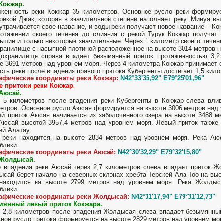
Кокжар.
женность реки Кокжар 35 километров. Основное русло реки формиру
рекой Джак, которая в значительной степени наполняет реку. Минуя вы
утрачивается свое название, и воды реки получают новое название – Ко
отяжении своего течения до слияния с рекой Турук Кокжар получат 
ьшие и только некоторые значительные. Через 1 километр своего течен
ранилище с насыпной плотиной расположенное на высоте 3014 метров н
охранилище справа впадает безымянный приток протяженностью 3,2 
е 3691 метров над уровнем моря. Через 4 километра Кокжар принимает 
сть реки после впадения правого притока Кубергенты достигает 1,5 кило
рафические координаты реки Кокжар:
N42°33'35,92" E79°25'01,96"
е притоки реки Кокжар.
 Аюсай.
 5 километров после впадения реки Кубергенты в Кокжар слева вли
етров. Основное русло Аюсая формируется на высоте 3006 метров над 
й приток Аюсая начинается из заболоченного озера на высоте 3488 м
Аюсай высотой 3957,4 метров над уровнем моря. Левый приток также 
ей Алатау.
 реки находится на высоте 2834 метров над уровнем моря. Река Аю
блики.
рафические координаты реки Аюсай:
N42°30'32,29" E79°32'15,80"
 Жолдысай.
 впадения реки Аюсай через 2,7 километров слева впадает приток Ж
сай берет начало на северных склонах хребта Терскей Ала-Тоо на выс
 находится на высоте 2799 метров над уровнем моря. Река Жолдыс
блики.
рафические координаты реки Жолдысай:
N42°31'17,94" E79°31'12,73"
мянный левый приток Кокжара.
 2,8 километров после впадения Жолдысая слева впадает безымянный
ное русло притока формируется на высоте 2829 метров над уровнем мор