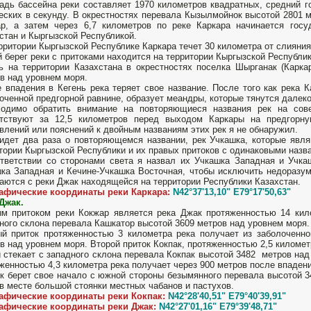
дь бассейна реки составляет 1970 километров квадратных, средний го
еских в секунду. В окрестностях перевала Кызылмойнок высотой 2801 м
р, а затем через 6,7 километров по реке Каркара начинается госу
стан и Кыргызской Республикой.
рритории Кыргызской Республике Каркара течет 30 километра от слияния
 берег реки с притоками находится на территории Кыргызской Республи
ь на территории Казахстана в окрестностях поселка Шырганак (Карка
в над уровнем моря.
 впадения в Кегень река теряет свое название. После того как река К
оченной предгорной равнине, образует меандры, которые тянутся далеко 
ходимо обратить внимание на повторяющиеся названия рек на сове
утствуют за 12,5 километров перед выходом Каркары на предгорн
влений или пояснений к двойным названиям этих рек я не обнаружил.
идет два раза о повторяющемся названии, рек Учкашка, которые явл
тории Кыргызской Республики и их правых притоков с одинаковыми назв
тветствии со сторонами света я назвал их Учкашка Западная и Учкаш
ка Западная и Кечине-Учкашка Восточная, чтобы исключить недоразум
аются с реки Джак находящейся на территории Республики Казахстан.
рафические координаты реки Каркара:
N42°37'13,10" E79°17'50,63"
Джак.
 притоком реки Кокжар является река Джак протяженностью 14 кило
ного склона перевала Кашкатор высотой 3609 метров над уровнем моря. 
й приток протяженностью 3 километра река получает из заболоченно
в над уровнем моря. Второй приток Кокпак, протяженностью 2,5 километ
 стекает с западного склона перевала Кокпак высотой 3482 метров над
женностью 4,3 километра река получает через 900 метров после впадени
к берет свое начало с южной стороны безымянного перевала высотой 3
в месте большой стоянки местных чабанов и пастухов.
рафические координаты реки Кокпак:
N42°28'40,51" E79°40'39,91"
рафические координаты реки Джак:
N42°27'01,16" E79°39'48,71"