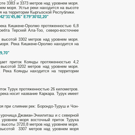
оте 3383 и 3373 метров над уровнем моря.
нем моря. Устье реки находится на высоте
я на территории Кыргызской Республики.
42°31'45,86" E79°30'02,20"
река Кишкене-Оролмо протяженностью 6,8
ребта Терскей Ала-Тоо, северо-восточнее
 высотой 3302 метров над уровнем моря.
моря. Река Кишкене-Оролмо находится на
9,70"
дает приток Коянды протяженностью 4,2
 высотой 3202 метров над уровнем моря.
. Река Коянды находится на территории
ток Турук протяженностью 26 километров.
река носит название Каркара. Турук имеет
я при слиянии рек: Борондо-Туруш и Чон-
е урочища Джаман-Эчкилиташ и с северной
 уровнем моря восточный приток Турука
 высоты 3720,8 метров над уровнем моря.
 высотой 3307 метров над уровнем моря