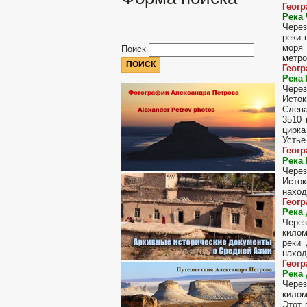
Геог
Река 
Через
реки 
моря 
Поиск
метро
Геог
Река
Через
Исток
Слева
3510 
цирка
Устье
Геог
Река 
Через
Исток
наход
Геог
Река 
Через
килом
реки 
наход
Геог
Река
Через
килом
Этот 