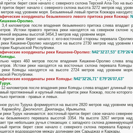
й приток берет свое начало с северного склона Терскей Ала-Тоо на выс
 приток берет начало с северного склона высота 3272 метров над уров
 метров над уровнем моря. Безымянный левый приток Кокжара находитс
рафические координаты безымянного левого притока реки Кокжар:
N
 Кишкене-Оролмо.
 3,4 километров после впадения безымянного притока слева впадает 
етров. Истоки правого притока реки находятся на северном склоне х
янной вершины высотой 3454,3 метров над уровнем моря.
 приток реки берет начало с юго-восточной стороны перевала Оролмо
 реки Кишкене-Оролмо находится на высоте 2730 метров над уровнем 
тории Кыргызской Республики.
рафические координаты реки Кишкене-Оролмо:
N42°32'27,53" E79°26'4
 Коянды.
ально через 460 метров после впадения Кишкене-Оролмо слева впа
етров. Истоки реки находятся на восточных склона перевала Коянды
е реки Коянды находятся на высоте 2724 метров над уровнем моря
зской Республики.
рафические координаты реки Коянды:
N42°32'26,71" E79°26'07,63"
Турук.
 12 километров после впадения реки Коянды слева впадает длинный при
амый протяженный и крупный левый приток реки Кокжар, после которого 
лько притоков - правых и левых.
ное русло Турука формируется на высоте 2820 метров над уровнем мор
, Каракойлу, Джолколот, Джиланды, Ирыжылка.
и реки Турук начинаются: восточный приток берет свое начало северне
ны безымянного перевала высотой 3354. На высоте 3267 метров над
ает три небольших ручья стекающих с западного склона доминирующей
ный приток берет свое начало с северного склона перевала Карашу
щегося водоразделом между долинами рек Сарыджаз и Каркары.