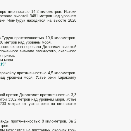
 протяженностью 14,2 километров. Истоки
еревала высотой 3481 метров над уровнем
ки Чон-Турук находится на высоте 2828
о-Туруш протяженностью 10,6 километров.
86 метров над уровнем моря.
очного склона перевала Джаналач высотой
ложенного вначале замкнутого, скального
 приток.
ем моря
,19"
аракойлу протяженностью 4,5 километров.
над уровнем моря. Устье реки Каракойлу
шой приток Джолколот протяженностью 3,3
той 3302 метров над уровнем моря. Устье
00 метрах от устья реки на юго-восток
ланды протяженностью 8 километров. За 2
тров.
ды находятся на восточных склонах горы