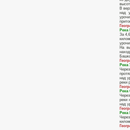
высот
В вер
над 
урочи
прито
Геогр
Река 
За 4,
килом
урочи
На вы
наход
Башка
Геог
Река 
Чере
протя
над у
реки 
Геог
Река 
Через
реки 
над у
Геог
Река 
Через
килом
Геог