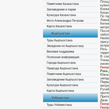
Площа
Памятники Казахстана
кубич
Кокжа
Заповедники и парки
Казах
Культура Казахстана
По те
Левый
Фото Александра Петрова
Кеген
Карта Казахстана
метро
После
Кыргызстан
забол
Необ
Туры Кыргызстана
прис
испра
Экскурсии по Кыргызстану
Речь 
Визовая поддержка
терри
В соо
Полезная информация.
Учкаш
Города Кыргызстана
начин
Геог
Природа Кыргызстана
Река 
Памятники Кыргызстана
Южным
запад
Заповедники Кыргызстана
Первы
Культура Кыргызстана
метро
Ручей
Карта Кыргызстана
протя
Прито
Узбекистан
Джак 
Геог
Туры Узбекистана
Геог