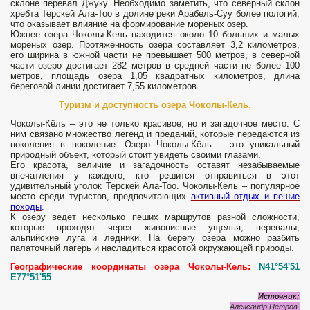
склоне перевал Джуку. Необходимо заметить, что северный склон
хребта Терскей Ала-Тоо в долине реки Арабель-Суу более пологий,
что оказывает влияние на формирование мореных озер.
Южнее озера Чоколы-Кель находится около 10 больших и малых
мореных озер. Протяженность озера составляет 3,2 километров,
его ширина в южной части не превышает 500 метров, в северной
части озеро достигает 282 метров в средней части не более 100
метров, площадь озера 1,05 квадратных километров, длина
береговой линии достигает 7,55 километров.
Туризм и доступность озера Чоколы-Кель.
Чоколы-Кёль – это не только красивое, но и загадочное место. С
ним связано множество легенд и преданий, которые передаются из
поколения в поколение. Озеро Чоколы-Кёль – это уникальный
природный объект, который стоит увидеть своими глазами.
Его красота, величие и загадочность оставят незабываемые
впечатления у каждого, кто решится отправиться в этот
удивительный уголок Терскей Ала-Тоо. Чоколы-Кёль – популярное
место среди туристов, предпочитающих
активный отдых и пешие
походы
.
К озеру ведет несколько пеших маршрутов разной сложности,
которые проходят через живописные ущелья, перевалы,
альпийские луга и ледники. На берегу озера можно разбить
палаточный лагерь и насладиться красотой окружающей природы.
Географические координаты озера Чоколы-Кель:
N41°54'51
E77°51'55
Источник:
Александр Петров.