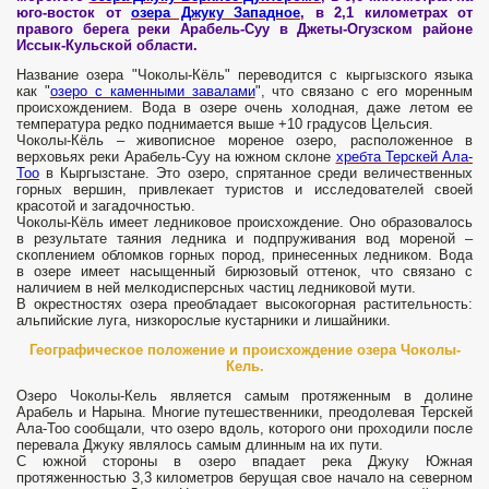
юго-восток от
озера Джуку Западное
, в 2,1 километрах от
правого берега реки Арабель-Суу в Джеты-Огузском районе
Иссык-Кульской области.
Название озера "Чоколы-Кёль" переводится с кыргызского языка
как "
озеро с каменными завалами
", что связано с его моренным
происхождением. Вода в озере очень холодная, даже летом ее
температура редко поднимается выше +10 градусов Цельсия.
Чоколы-Кёль – живописное мореное озеро, расположенное в
верховьях реки Арабель-Суу на южном склоне
хребта Терскей Ала-
Тоо
в Кыргызстане. Это озеро, спрятанное среди величественных
горных вершин, привлекает туристов и исследователей своей
красотой и загадочностью.
Чоколы-Кёль имеет ледниковое происхождение. Оно образовалось
в результате таяния ледника и подпруживания вод мореной –
скоплением обломков горных пород, принесенных ледником. Вода
в озере имеет насыщенный бирюзовый оттенок, что связано с
наличием в ней мелкодисперсных частиц ледниковой мути.
В окрестностях озера преобладает высокогорная растительность:
альпийские луга, низкорослые кустарники и лишайники.
Географическое положение и происхождение
озера Чоколы-
Кель.
Озеро Чоколы-Кель является самым протяженным в долине
Арабель и Нарына. Многие путешественники, преодолевая Терскей
Ала-Тоо сообщали, что озеро вдоль, которого они проходили после
перевала Джуку являлось самым длинным на их пути.
С южной стороны в озеро впадает река Джуку Южная
протяженностью 3,3 километров берущая свое начало на северном