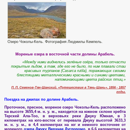
Озеро Чоколы-Кель. Фотография Людмилы Кемпель.
Мореные озера в восточной части долины Арабель.
«Между ними виднелись зелёные озёра, только отчасти
покрытые льдом, а там, где его не было, по ним плавали стаи
красивых турпанов (Casarca rutila), поражающих своими
блестящими металлическими красными и синими цветами,
напоминающими цвета райских птиц.»
П. П. Семенов-Тян-Шанский. «Путешествие в Тянь-Шань». 1856 - 1857
годы.
Поездка на джипах по долине Арабель.
Проточное, пресное, мореное озеро Чоколы-Кель расположено
на высоте 3655,4 м. н. у. м., находится на южном склоне хребта
Терскей Ала-Тоо, в верховьях реки Джуку Южная, в 3
километрах на юго-восток от перевала Джуку высотой 3633,3
м. н. у. м., в 4,4 километрах на юг и немного восточнее от
мореного
озера Джуку Верхнее Дуглоромо
, в 6,6 километрах на