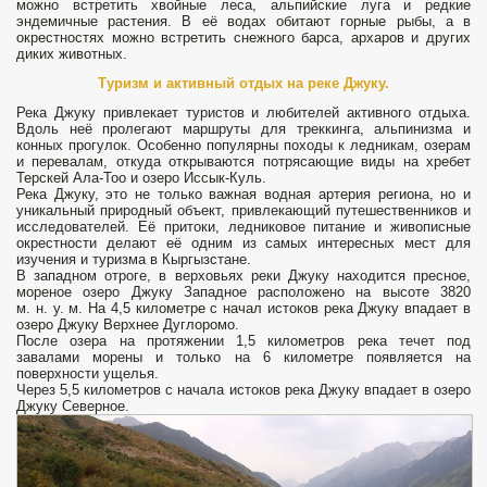
можно встретить хвойные леса, альпийские луга и редкие
эндемичные растения. В её водах обитают горные рыбы, а в
окрестностях можно встретить снежного барса, архаров и других
диких животных.
Туризм и активный отдых на реке Джуку.
Река Джуку привлекает туристов и любителей активного отдыха.
Вдоль неё пролегают маршруты для треккинга, альпинизма и
конных прогулок. Особенно популярны походы к ледникам, озерам
и перевалам, откуда открываются потрясающие виды на хребет
Терскей Ала-Тоо и озеро Иссык-Куль.
Река Джуку, это не только важная водная артерия региона, но и
уникальный природный объект, привлекающий путешественников и
исследователей. Её притоки, ледниковое питание и живописные
окрестности делают её одним из самых интересных мест для
изучения и туризма в Кыргызстане.
В западном отроге, в верховьях реки Джуку находится пресное,
мореное озеро Джуку Западное расположено на высоте 3820
м. н. у. м. На 4,5 километре с начал истоков река Джуку впадает в
озеро Джуку Верхнее Дуглоромо.
После озера на протяжении 1,5 километров река течет под
завалами морены и только на 6 километре появляется на
поверхности ущелья.
Через 5,5 километров с начала истоков река Джуку впадает в озеро
Джуку Северное.