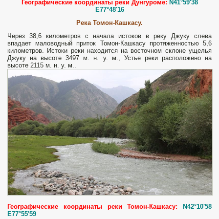
Географические координаты реки Дунгуроме:
N41°59'38
E77°48'16
Река Томон-Кашкасу.
Через 38,6 километров с начала истоков в реку Джуку слева
впадает маловодный приток Томон-Кашкасу протяженностью 5,6
километров. Истоки реки находится на восточном склоне ущелья
Джуку на высоте 3497 м. н. у. м., Устье реки расположено на
высоте 2115 м. н. у. м..
Географические координаты реки Томон-Кашкасу:
N42°10'58
E77°55'59