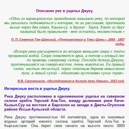
Описание рек в ущелье Джуку.
«Одни из каракиргизских проводников называли реку, по которой
мы решились подниматься и которая, по их рассказам, протекала
выше через два озера, Кашка-су, а другие - Заука. Какое из двух
названий было правильнее - мне осталось неизвестным.»
П. П. Семенов-Тян-Шанский. «Путешествие в Тянь-Шань». 1856 - 1857
годы.
«Вскоре река расширяется во второе меньшее озеро с почти
прозрачной водой. Скоро появляется арча, а потом и еловый лес
по правому северному склону. Отсюда долина Джууку,
протянувшаяся на северо-восток, очень живописна. Ее правый
склон, частью лесистый, порос плотным дерном невысокого
луга, а левый сухой – одинокими кустиками сухих трав».
В.В. Сапожников. «Исследования в долине реки Нарын». 1913 год.
Интересные места в ущелье Джуку.
Река Джуку расположена в одноименном ущелье на северном
склоне хребта Терскей Ала-Тоо, между долинами реки Кичи-
Кызыл-Суу на востоке и Барскоон на западе в Джеты-Огузском
районе Иссык-Кульской области.
Река Джуку протяженностью 64 километра, одна из значимых
водных артерий южного склона хребта Терскей Ала-Тоо в
Кыргызстане. Она берет свое начало на высоте около 3800