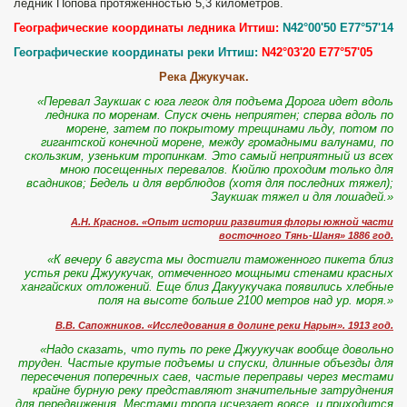
ледник Попова протяженностью 5,3 километров.
Географические координаты ледника Иттиш:
N42°00'50 E77°57'14
Географические координаты реки Иттиш:
N42°03'20 E77°57'05
Река Джукучак.
«Перевал Заукшак с юга легок для подъема Дорога идет вдоль
ледника по моренам. Спуск очень неприятен; сперва вдоль по
морене, затем по покрытому трещинами льду, потом по
гигантской конечной морене, между громадными валунами, по
скользким, узеньким тропинкам. Это самый неприятный из всех
мною посещенных перевалов. Кюйлю проходим только для
всадников; Бедель и для верблюдов (хотя для последних тяжел);
Заукшак тяжел и для лошадей.»
А.Н. Краснов. «Опыт истории развития флоры южной части
восточного Тянь-Шаня» 1886 год.
«К вечеру 6 августа мы достигли таможенного пикета близ
устья реки Джуукучак, отмеченного мощными стенами красных
хангайских отложений. Еще близ Дакуукучака появились хлебные
поля на высоте больше 2100 метров над ур. моря.»
В.В. Сапожников. «Исследования в долине реки Нарын». 1913 год.
«Надо сказать, что путь по реке Джуукучак вообще довольно
труден. Частые крутые подъемы и спуски, длинные объезды для
пересечения поперечных саев, частые переправы через местами
крайне бурную реку представляют значительные затруднения
для передвижения. Местами тропа исчезает вовсе, и приходится