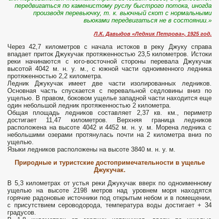
передвигаться по каменистому руслу быстрого потока, иногда
производя перевьючку, т. к. вьючный скот с нормальными
вьюками передвигаться не в состоянии.»
Л.К. Давыдов «Ледник Петрова», 1925 год.
Через 42,7 километров с начала истоков в реку Джуку справа
впадает приток Джукучак протяженностью 23,5 километров. Истоки
реки начинаются с юго-восточной стороны перевала Джукучак
высотой 4042 м. н. у. м., с южной части одноименного ледника
протяженностью 2,2 километра.
Ледник Джукучак имеет две части изолированных ледников.
Основная часть спускается с перевальной седловины вниз по
ущелью. В правом, боковом ущелье западной части находится еще
один небольшой ледник протяженностью 2 километра.
Общая площадь ледников составляет 2,37 кв. км., периметр
достигает 11,47 километров. Верхняя граница ледников
расположена на высоте 4042 и 4452 м. н. у. м. Морена ледника с
небольшими озерами протянулась почти на 2 километра вниз по
ущелью.
Языки ледников расположены на высоте 3840 м. н. у. м.
Природные и туристские достопримечательности в ущелье
Джукучак.
В 5,3 километрах от устья реки Джукучак вверх по одноименному
ущелью на высоте 2198 метров над уровнем моря находятся
горячие радоновые источники под открытым небом и в помещении,
с присутствием сероводорода, температура воды достигает + 34
градусов.