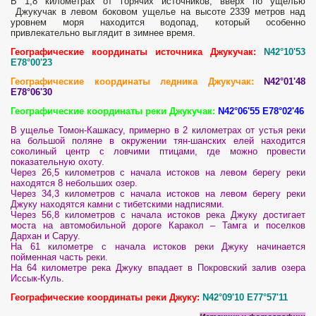
В 1,8 километрах от горячих источников, вверх по ущелью
Джукучак в левом боковом ущелье на высоте 2339 метров над
уровнем моря находится водопад, который особенно
привлекательно выглядит в зимнее время.
Географические координаты источника Джукучак:
N42°10'53
E78°00'23
Географические координаты ледника Джукучак:
N42°01'48
E78°06'30
Географические координаты реки Джукучак:
N42°06'55 E78°02'46
В ущелье Томон-Кашкасу, примерно в 2 километрах от устья реки
на большой поляне в окружении тян-шанских елей находится
соколиный центр с ловчими птицами, где можно провести
показательную охоту.
Через 26,5 километров с начала истоков на левом берегу реки
находятся 8 небольших озер.
Через 34,3 километров с начала истоков на левом берегу реки
Джуку находятся камни с тибетскими надписями.
Через 56,8 километров с начала истоков река Джуку достигает
моста на автомобильной дороге Каракол – Тамга и поселков
Дархан и Саруу.
На 61 километре с начала истоков реки Джуку начинается
пойменная часть реки.
На 64 километре река Джуку впадает в Покровский залив озера
Иссык-Куль
.
Географические координаты реки Джуку:
N42°09'10 E77°57'11