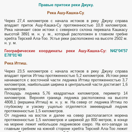
Правые притоки реки Джуку.
Река Ашу-Кашка-Су
.
Через 27,4 километров с начала истоков в реку Джуку справа
впадает приток Ашу-Кашка-Су протяженностью 10,8 километров.
Река начинает свои истоки с северного склона перевала Кашкасу
высотой 3891 м. н. у. м., который расположен в главном гребне
хребта Терскей Ала-Тоо. Устье реки расположено на высоте 2502 м.
н. у. м.
Географические координаты реки
Ашу-Кашка-Су:
N42°04'57
E78°01'40
Река Иттиш.
Через 23,5 километров с начала истоков в реку Джуку справа
впадает приток Иттиш протяженностью 5,2 километров. Истоки реки
начинаются с восточной части ледника Иттиш протяженностью 3,7
километров, наибольшая ширина в центральной части достигает 1,6
километров.
Площадь ледника 5,76 квадратных километров, периметр 14
километров. Верхняя граница ледника расположена на высоте
4808,1 (вершина Иттиш) м. н. у. м. На север от ледника Иттиш по
глубокому и узкому ущелью отделяется змеевидный ледник
протяженностью 1,5 километров.
От ледника на восток и далее на север располагается морена
протяженностью 1,5 километров и шириной до 800 метров, в конце
на морене лежит небольшое ледниковое озеро. На юго-западе за
главным гребнем на южной стороне хребта Терскей Ала-Тоо лежит