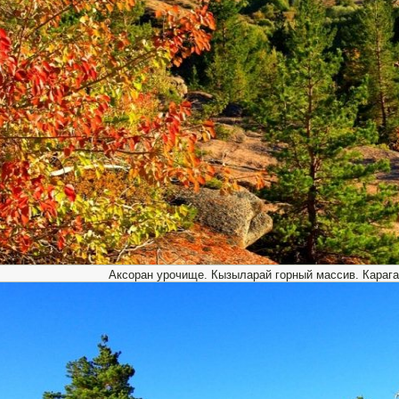
Аксоран урочище. Кызыларай горный массив. Карага