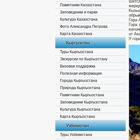
Шетск
Памятники Казахстана
мерид
Кызыл
Заповедники и парки
обрыв
Культура Казахстана
Гора 
Гора 
Фото Александра Петрова
килом
Карта Казахстана
от Ак
У гор
Кыргызстан
Туры Кыргызстана
Экскурсии по Кыргызстану
Визовая поддержка
Полезная информация.
Города Кыргызстана
Природа Кыргызстана
Памятники Кыргызстана
Заповедники Кыргызстана
Культура Кыргызстана
Карта Кыргызстана
Узбекистан
Туры Узбекистана