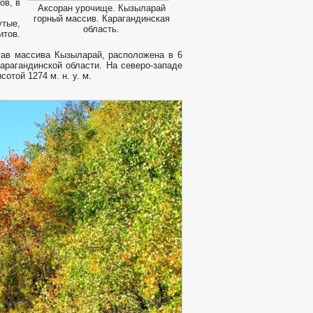
ов, в
Аксоран урочище. Кызыларай
горный массив. Карагандинская
утые,
область.
итов.
тав массива Кызыларай, расположена в 6
арагандинской области. На северо-западе
отой 1274 м. н. у. м.