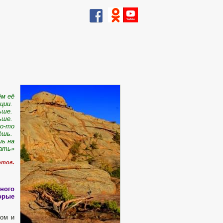
ём её
ции.
льше.
льше.
то-то
тёшь.
ь на
ать»
отов.
рного
орые
ком и