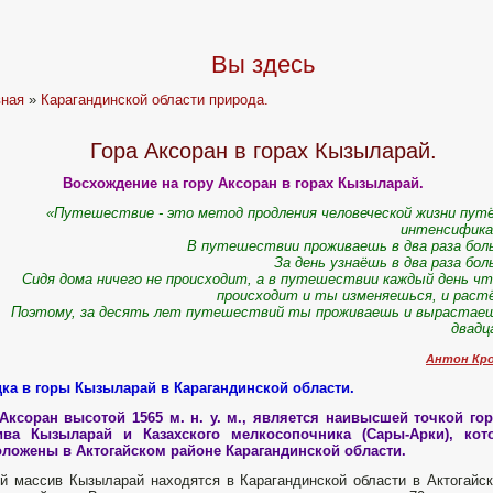
Вы здесь
вная
»
Карагандинской области природа.
Гора Аксоран в горах Кызыларай.
Восхождение на гору Аксоран в горах Кызыларай.
«Путешествие - это метод продления человеческой жизни пут
интенсифика
В путешествии проживаешь в два раза бо
За день узнаёшь в два раза бо
Сидя дома ничего не происходит, а в путешествии каждый день ч
происходит и ты изменяешься, и рас
Поэтому, за десять лет путешествий ты проживаешь и вырастаеш
двадц
Антон Кр
ка в горы Кызыларай в Карагандинской области.
Аксоран высотой 1565 м. н. у. м., является наивысшей точкой го
ива Кызыларай и Казахского мелкосопочника (Сары-Арки), кот
оложены в Актогайском районе Карагандинской области.
й массив Кызыларай находятся в Карагандинской области в Актогайс