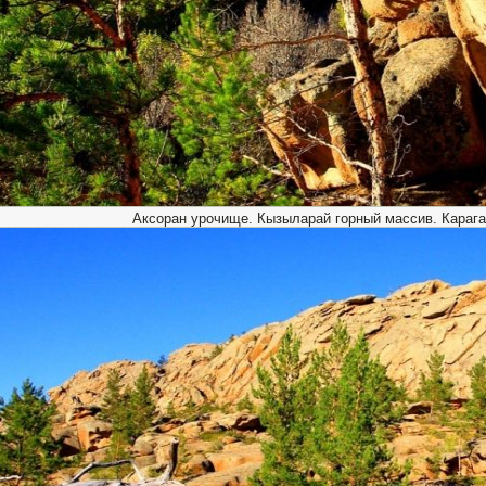
Аксоран урочище. Кызыларай горный массив. Карага