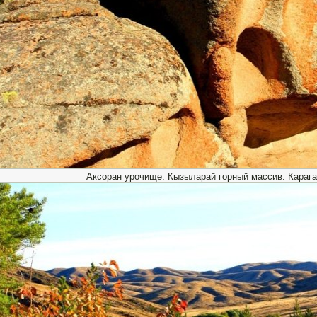
Аксоран урочище. Кызыларай горный массив. Карага