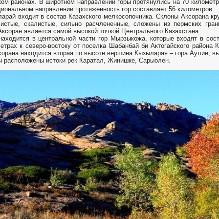
ом районах. В широтном направлении горы протянулись на 70 километр
иональном направлении протяженность гор составляет 56 километров.
арай входит в состав Казахского мелкосопочника. Склоны Аксорана кр
истые, скалистые, сильно расчлененные, сложены из пермских гран
Аксоран является самой высокой точкой Центрального Казахстана.
находится в центральной части гор Мырзыкожа, которые входят в сос
етрах к северо-востоку от поселка Шабанбай би Актогайского района К
сорана находится вторая по высоте вершина Кызыларая – гора Аулие, выс
ы расположены истоки рек Каратал, Жинишке, Сарыолен.