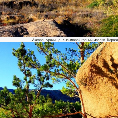
Аксоран урочище. Кызыларай горный массив. Карага