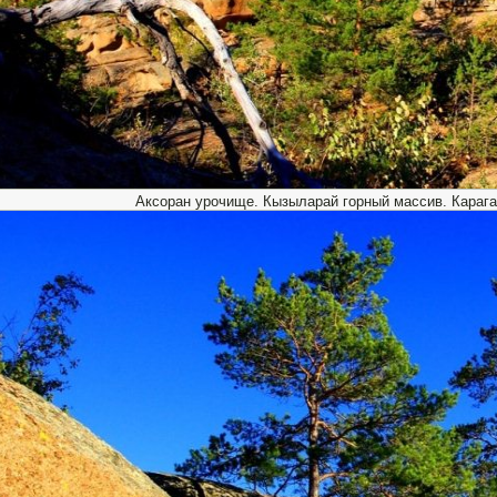
Аксоран урочище. Кызыларай горный массив. Карага