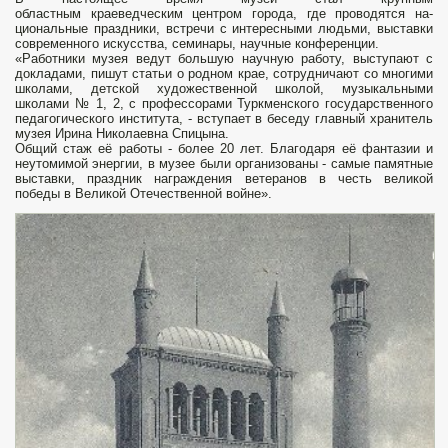
областным краеведческим центром города, где проводятся на­
циональные праздники, встречи c интересными людьми, выставки
со­временного искусства, семинары, научные конференции.
«Работники музея ведут большую научную работу, выступают c
докла­дами, пишут статьи o родном крае, сотрудничают со многими
школами, детской художественной школой, музыкальными
школами № 1, 2, c профессорами Туркменского госу­дарственного
педагогического ин­ститута, - вступает в беседу глав­ный хранитель
музея Ирина Нико­лаевна Спицына.
Общий стаж её ра­боты - более 20 лет. Благодаря её фантазии и
неутомимой энергии, в музее были организованы - самые памятные
выставки, праздник на­граждения ветеранов в честь вели­кой
победы в Великой Отечествен­ной войне».