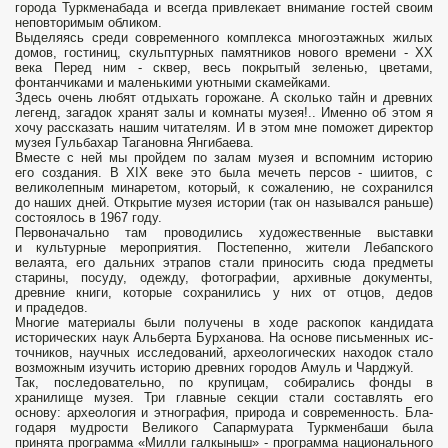
города Туркменабада и всегда привлекает внимание гостей своим
неповторимым обликом.
Выделяясь среди современного комплекса многоэтажных жилых
домов, гостиниц, скульптурных памятников нового времени - XX
века Перед ним - сквер, весь покры­тый зеленью, цветами,
фонтанчика­ми и маленькими уютными скамейками.
Здесь очень любят отдыхать горожане. A сколько тайн и древних
легенд, загадок хранят залы и ком­наты музея!.. Именно об этом я
хочу рассказать нашим читателям. И в этом мне поможет директор
музея Гульбахар Тагановна Янгибаева.
Вместе c ней мы пройдем по за­лам музея и вспомним историю
его создания. В ХIХ веке это была ме­четь персов - шиитов, c
великолеп­ным минаретом, который, к сожале­нию, не сохранился
до наших дней. Открытие музея истории (так он на­зывался раньше)
состоялось в 1967 году.
Первоначально там проводи­лись художественные выставки
и культурные мероприятия. Постепен­но, жители Лебапского
велаята, его дальних этрапов стали приносить сюда предметы
старины, посуду, одежду, фотографии, архивные до­кументы,
древние книги, которые со­хранились y них от отцoв, дедов
и прадедов.
Многие материалы были получены в ходе раскопок кандида­та
исторических наук Альберта Бур­ханова. На основе письменных ис­
точников, научных исследований, археологических находок стало
воз­можным изучить историю древних городов Амуль и Чарджуй.
Так, последовательно, по крупицам, собира­лись фонды в
хранилище музея. Три главные секции стали составлять его
основу: археология и этногра­фия, природа и совpеменность. Бла­
годаря мудрости Великого Сапарму­рата Туркменбаши была
принята программа «Милли галкыныш» - программа национального