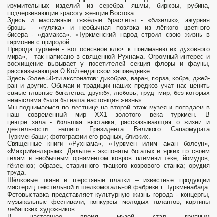
изумительных изде­лий из серебра, яшмы, бирюзы, ру­бина,
подчеркивающие красоту женщин Востока.
Здесь и массив­ные тяжёлые браслеты - «бизелик»; ажурная
брошь - «ryляка» и необычная повязка из лёгкого цвет­ного
бисера - «дамакса». «Турк­менский народ строил свою жизнь в
гармонии c природой.
Природа туркмен - вот основной ключ к по­ниманию их духовного
мира», - так написано в священной Рухнама. Огромный интерес и
восхищение вызывает y посетителей секция флоры и фауны,
рассказывающая O Койтендагском заповеднике.
Здесь более 50-ти экспонатов: ди­кобраз, варан, гюрза, кобра, джей­
ран и другие. Обычаи и традиции наших предков учат нас ценить
са­мые главные богатства: дружбу, любовь, труд, мир, без которых
не­мыслима была бы наша настоящая жизнь».
Мы поднимаемся по лест­нице на второй этаж музея и попа­даем в
наш современный мир ХХ1 золотого века туркмен. B
центре зала - большая выставка, расска­зывающая o жизни и
деятельности нашего Президента Великого Са­пармурата
Туркменбаши; фотогра­фии его родных, близких.
Священ­ные книги «Рухнама», «Туркмен илим аман болсун»,
«Махрибанла­рым». Дальше - экспонаты бога­тых и ярких по своим
гёлям и нео­бычным орнаментом ковров племе­ни теке, йомудов,
гёкленов; образец старинного ткацкого коврового стан­ка; орудия
труда.
Шёлковые ткани и шерстяные платки – известные продукции
мастериц текстильной и шелкомотальной фабрики г. Турк­менабада.
Фотовыставка представ­ляет культурную жизнь города - концерты,
музыкальные фестивали, конкурсы молодых талантов; карти­ны
лебапских художников.
B настоящее время музей стал крупным