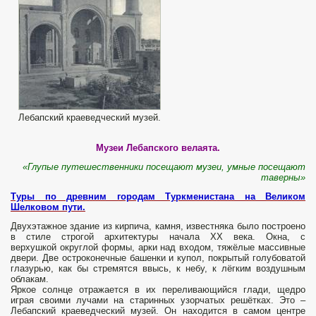
Лебапский краеведческий музей.
Музеи Лебапского велаята.
«Глупые путешественники посещают музеи, умные посещают
таверны»
Туры по древним городам Туркменистана на Великом
Шелковом пути.
Двухэтажное здание из кирпича, камня, известняка было построено
в стиле строгой архитектуры начала ХХ века. Окна, c
верхушкой округлой формы, арки над входом, тяжёлые массивные
двери. Две остроконечные башенки и купол, покрытый голубоватой
глазурью, как бы стремятся ввысь, к небу, к лёгким воздушным
облакам.
Яркое солнце отражается в их перели­вающийся глади, щедро
играя своими лучами на старинных узорчатых решётках. Это –
Лебапский краеведческий музей. Он находится в самом центре