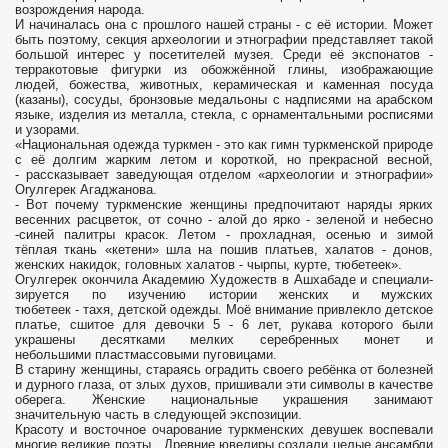
возрож­дения народа.
И начиналась она c прошлого нашей страны - с её ис­тории. Может
быть поэтому, секция археологии и этнографии представ­ляет такой
большой интерес y посе­тителей музея. Среди её экспонатов -
терракотовые фигурки из обожжён­ной глины, изображающие
людей, божества, животных, керамическая и каменная посуда
(казаны), сосуды, бронзовыe медальоны c надписями на арабскoм
языке, изделия из ме­талла, стеклa, c орнаментальными росписями
и узорами.
«Нацио­нальная одежда туркмен - это как гимн туркменской природе
c её дол­гим жарким летом и короткой, но прекрасной весной,
- рассказыва­ет заведующая отделом «археоло­гии и этнографии»
Оryлгерек Агаджанова.
- Вот почему туркменские женщины предпочитают наряды яр­ких
весенних расцветок, от сочно - алой до ярко - зеленой и небесно
-синей палитры красок. Летом - прохладная, осенью и зимой
тёплая ткань «кетени» шла на пошив пла­тьев, халатов - донов,
женских на­кидок, головных халатов - чырпы, курте, тюбетеек».
Огулгерек окончила Академию Художеств в Ашхабаде и специали­
зируется по изучению истории жен­ских и мужских
тюбетеек - тахя, детской одежды. Моё внимание при­влекло детское
платье, сшитое для девочки 5 - 6 лет, рукава которого были
украшены десятками мелких серебренных монет и
небольшими пластмассовыми пуговицами.
В ста­рину женщины, стараясь оградить своего ребёнка от болезней
и дур­ного глаза, от злых духов, пришива­ли эти символы в качестве
оберега. Женские национальные украшения занимают
значительную часть в сле­дующей экспозиции.
Красоту и вос­точное очарование туркменских де­вушек воспевали
многие великие по­эты. Древние ювелиры создали це­лые ансамбли