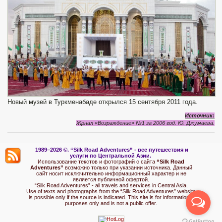
Новый музей в Туркменабаде открылся 15 сентября 2011 года.
Источник:
Жрнал «Возраждение» №1 за 2006 год. Ю
.
Джумаева
.
1989–2026 ©.
“Silk Road Adventures” - вс
е путешествия и
услуги по Центральной Азии.
Использование текстов и фотографий с сайта
“Silk Road
Adventures”
возможно только при указании источника. Данный
сайт носит исключительно информационный характер и не
является публичной офертой.
“Silk Road Adventures” - all travels and services in Central Asia.
Use of texts and photographs from the “Silk Road Adventures” website
is possible only if the source is indicated. This site is for informational
purposes only and is not a public offer.