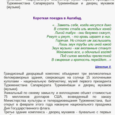
Туркменистана Сапармурата Туркменбаши и дворец мукамов
(музыки).
Короткая поездка в Ашгабад.
«...Заметь себе, когда несутся дико
В степях стада иль молодых коней
Лихой табун - они безумно скачут,
Ревут и ржут, - то кровь играет в них.
Горячая. Но стоит им заслышать
Лишь звук трубы или иной какой
Звук музыки - как вкопанные станут
Мгновенно все, и одичалый взгляд
Под силою мелодии прелестной
В смирение и кротость перейдет...»
Шекспир У.
Грандиозный дворцовый комплекс объединил три великолепных
беломраморных здания, сверкающих на солнце 15 золочеными
куполами - национальную библиотеку, музей первого президента
Туркменистана Сапармурата Туркменбаши и дворец мукамов
(музыки).
Уникальный по своему замыслу и воплощению объект стоимостью
75 миллионов долларов США, возведенный по заказу
Министерства культуры и телерадиовещания Туркменистана, был
открыт в феврале этого года накануне национального праздника
Дня Государственного флага.
Третье здание комплекса - дворец мукамов - буквально с первых