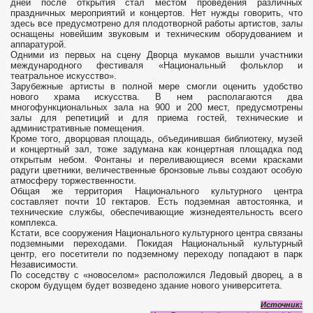
дней после открытия стал местом проведения различных
праздничных мероприятий и концертов. Нет нужды говорить, что
здесь все предусмотрено для плодотворной работы артистов, залы
оснащены новейшим звуковым и техническим оборудованием и
аппаратурой.
Одними из первых на сцену Дворца мукамов вышли участники
международного фестиваля «Национальный фольклор и
театральное искусство».
Зарубежные артисты в полной мере смогли оценить удобство
нового храма искусства. В нем располагаются два
многофункциональных зала на 900 и 200 мест, предусмотрены
залы для репетиций и для приема гостей, технические и
административные помещения.
Кроме того, дворцовая площадь, объединившая библиотеку, музей
и концертный зал, тоже задумана как концертная площадка под
открытым небом. Фонтаны и переливающиеся всеми красками
радуги цветники, величественные бронзовые львы создают особую
атмосферу торжественности.
Общая же территория Национального культурного центра
составляет почти 10 гектаров. Есть подземная автостоянка, и
технические службы, обеспечивающие жизнедеятельность всего
комплекса.
Кстати, все сооружения Национального культурного центра связаны
подземными переходами. Покидая Национальный культурный
центр, его посетители по подземному переходу попадают в парк
Независимости.
По соседству с «новоселом» расположился Ледовый дворец, а в
скором будущем будет возведено здание нового университета.
Источник: