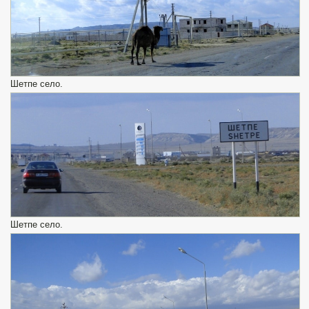
Шетпе село.
Шетпе село.