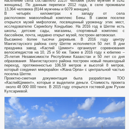
население села составляло 10237 человек (5095 мужчин и 5142
женщины). По данным переписи 2012 года, в селе проживали
13,364 человека (8144 мужчины и 6079 женщин).
В четырёх километрах к западу от села
расположен мавзолейный комплекс Бекы. В самом поселке
открылся музей мифологии, посвященный уроженцу этих мест,
исследователю Серикболу Кондыбаю. На 2016 год в Шетпе есть
школы, детские сады, магазины, спортивный комплекс с
бассейном, почта, недавно открыт музей, построен автовокзал.
Высажено более тысячи деревьев. В 2016 году центру
Мангистауского района селу Шетпе исполняется 50 лет. В дни
праздника завод «Каспий Цемент» организует соревнования
велосипедистов на 10, 25 и 50 км. Также в 2016 году к юбилею –
25-летия Независимости Республики Казахстан и 50 лет со дня
образования Мангистауского района построен новый пешеходный
переход, протяженностью 106,59 метров и высотой 8 метров,
который соединил микрорайон «Жана Орпа» с центральной частью
поселка Шетпе.
Проектно-сметная документация была разработана ТОО
«КаспийЦемент», которые и выделили деньги. Стоимость проекта
около 48 000 000 тенге. В 2015 году открылся гостевой дом Рухии
Кулсариевой.