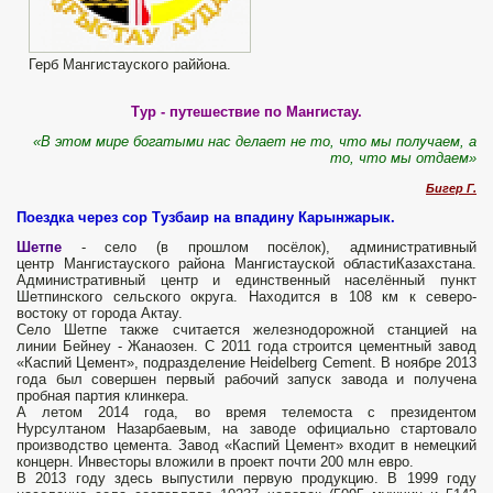
Герб Мангистауского раййона.
Тур - путешествие по Мангистау.
«В этом мире богатыми нас делает не то, что мы получаем, а
то, что мы отдаем»
Бигер Г.
Поездка через сор Тузбаир на впадину Карынжарык.
Шетпе
- село (в прошлом посёлок), административный
центр Мангистауского района Мангистауской областиКазахстана.
Административный центр и единственный населённый пункт
Шетпинского сельского округа. Находится в 108 км к северо-
востоку от города Актау.
Село Шетпе также считается железнодорожной станцией на
линии Бейнеу - Жанаозен. С 2011 года строится цементный завод
«Каспий Цемент», подразделение Heidelberg Cement. В ноябре 2013
года был совершен первый рабочий запуск завода и получена
пробная партия клинкера.
А летом 2014 года, во время телемоста с президентом
Нурсултаном Назарбаевым, на заводе официально стартовало
производство цемента. Завод «Каспий Цемент» входит в немецкий
концерн. Инвесторы вложили в проект почти 200 млн евро.
В 2013 году здесь выпустили первую продукцию. В 1999 году