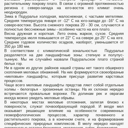
растительному покрову плато. В связи с огромной протяженностью
региона с северо-запада на юго-восток его климат очень
неоднороден.
Зима в Подуралье холодная, малоснежная, с частыми метелями.
Средняя температура января от -12° С на юго-западе до -16° С на
северо-востоке. Высота снежного покрова 20 - 30 см, случаются и
полностью бесснежные зимы - особенно часто на юге плато.
Весна дружная и короткая. Лето очень жаркое, сухое. Средняя
температура июля повышается от 22° С на севере до 25° С на юге.
Среднее годовое количество осадков, наоборот, уменьшается от
350 до 180 мм.
В соответствии с климатической зональностью Подуралье
разделяется на две ландшафтные зоны: степную и полупус­
тынную. Мы не случайно назвали Подуральское плато страной
белых гор.
Ни в одном из других районов нашей страны нет такого обширного
скопления меловых обнажений. На них формируются своеобразные
«меловые» ландшафты, которым присуще развитие карстовых
процессов.
Чаще всего меловые ландшафты представ­ ляют собой отдельные
холмы - белогорья - эрозионные останцы. На их склонах нередко
встречаются провальные воронки. По долинам рек и оврагам
иногда можно увидеть меловые обрывы.
В некоторых местах меловые отложения, залегая близко к
поверхности, служат почвообразующей породой. И везде мел
оказывает решающее влияние на особенности современных
геоморфологических процессов, характер почвенного и
растительного покрова, а в конечном счете, и на формирование
специфических природных комплексов. В мелу нередко находят
окременелые остатки брахиопод, моллюсков, губок, белемнитов.