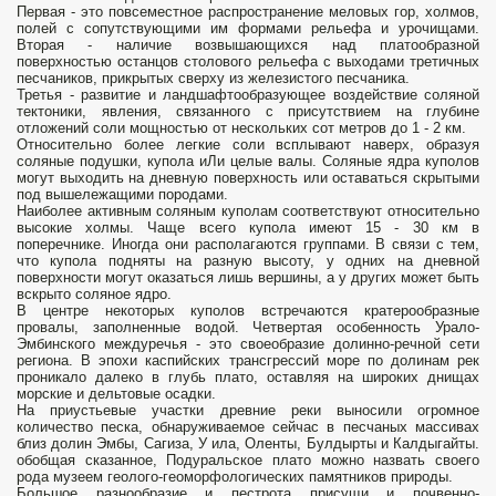
Первая - это повсеместное распространение меловых гор, холмов,
полей с сопутствующими им формами рельефа и урочищами.
Вторая - наличие возвышающихся над платообразной
поверхностью останцов столового рельефа с выходами третичных
песчаников, прикрытых сверху из железистого пес­чаника.
Третья - развитие и ландшафтообразующее воздействие соляной
тектоники, явления, связанного с присутствием на глубине
отложений соли мощностью от нескольких сот метров до 1 - 2 км.
Относительно более легкие соли всплывают наверх, образуя
соляные подушки, купола иЛи целые валы. Соляные ядра куполов
могут выходить на дневную поверхность или оставаться скрытыми
под вышележащими породами.
Наиболее активным соляным куполам соответствуют относительно
высокие холмы. Чаще всего купола имеют 15 - 30 км в
поперечнике. Иногда они располагаются группами. В связи с тем,
что купола подняты на разную высоту, у одних на дневной
поверхности могут оказаться лишь вершины, а у других может быть
вскрыто соляное ядро.
В центре некоторых куполов встречаются кратерообразные
провалы, заполненные водой. Четвертая особенность Урало-
Эмбинского междуречья - это своеобразие долинно-речной сети
региона. В эпохи каспийских трансгрессий море по долинам рек
проникало далеко в глубь плато, оставляя на широких днищах
морские и дельтовые осадки.
На приустьевые участки древние реки выносили огромное
количество песка, обнаруживаемое сейчас в песчаных массивах
близ долин Эмбы, Сагиза, У ила, Оленты, Булдырты и Калдыгайты.
обобщая сказанное, Подуральское плато можно назвать своего
рода музеем геолого-геоморфологических памятников природы.
Большое разнообразие и пестрота присущи и почвенно-