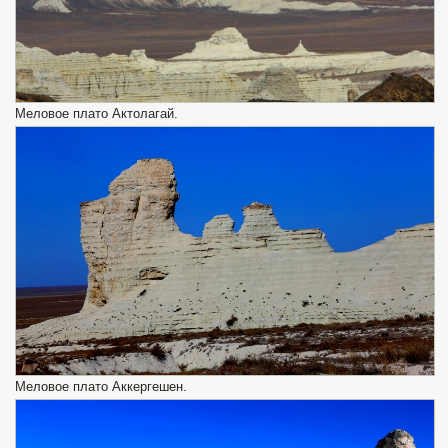
Меловое плато Актолагай.
Меловое плато Аккергешен.