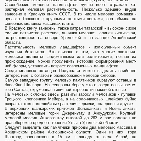
Своеобразие меловых ландшафтов лучше всего отражает ха­
рактерная меловая растительность. Несколько здешних видов
занесено в Красную книгу СССР. В их числе меловая ромашка -
пупавка Троцкого с крупными желтыми цветами, она обычна на
северных меловых массивах плато.
В Красную книгу занесены также катран татарский - высокое· сизое
сильно ветвистое растение, льнянка меловая, юринея киргизская,
встречающиеся на севере Уральской и на западе Актюбинской
области.
Растительность меловых ландшафтов - излюбленный объект
изучения ботаников. Это связано с тем, что многие растения­
меловики являются эндемичными или реликтовыми; познав их
происхождение, можно проследить историю формирования мест­
ной флоры, установить возраст современных ландшафтов.
Среди меловых останцов Подуралья можно выделить наиболее
интерес­ ные, с богатой и разнообразной меловой флорой.
Самую западную группу меловых памятников образуют останцы в
бассейне Шалкара. На северном берегу этого озера возвышается
гора Сантас, окруженная типичной тырсово-типчаковой степью.
На меловых склонах здесь развиты заросли мелови­ков - пупавки
Троцкого, клоповника Мейера, а на солончаковых шлейфах буйно
разрастаются солелюбивые растения кермеки, солеросы и другие.
В верховьях шалкарских притоков Шолаканкаты и Исень­ анкаты
интересны меловые горки Джереньтау и Аккудуксай. Крупный
меловой массив Ишкаргантау высотой до 263 м рас­ положен на
правобережье среднего течения Утвы в Уральской области.
Следует выделить как памятники природы два меловых массива в
Хобдинском районе Актюбинской области. Один из них, гора
Шангроу, расположен в 15 км к западу от села Акраб, на