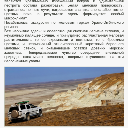
являются чрезвычайно изреженный покров и удивительная
пестрота состава разнотравья. Белая меловая поверхность,
отражая солнечные лучи, нагревается значительно слабее темно­
цветных почв, в результате здесь формируется особый
микроклимат.
Незабываемы экскурсии по меловым горкам Урало-Эмбинского
региона.
Все необычно здесь: и ослепляющая снежная белизна склонов, и
неумолимо палящее солнце, и причудливо распластанная меловая
растительность то со скромными и нежными, то с броскими
цветами, и непривычный отшлифованный карстовый барельеф
меловых стенок, и окаменевшие остатки древних морских
животных. Непередаваемое чувство созерцания внеземной
природы охватывает человека, впервые ступившего на эти
белоснежные увалы.