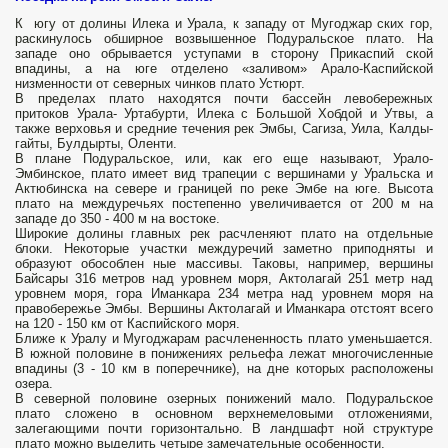
К югу от долины Илека и Урала, к западу от Мугоджар­ ских гор,
раскинулось обширное возвышенное Подуральское плато. На
западе оно обрывается уступами в сторону Прикаспий­ ской
впадины, а на юге отделено «заливом» Арало-Каспийской
низменности от северных чинков плато Устюрт.
В пределах плато находятся почти бассейн левобережных
притоков Урала- Уртабурти, Илека с Большой Хобдой и Утвы, а
также верховья и средние течения рек Эмбы, Сагиза, Уила, Калды­
гайты, Булдырты, Оленти.
В плане Подуральское, или, как его еще называют, Урало-
Эмбинское, плато имеет вид трапеции с вершинами у Уральска и
Актюбинска на севере и границей по реке Эмбе на юге. Высота
плато на междуречьях постепенно увеличивается от 200 м на
западе до 350 - 400 м на востоке.
Широкие долины главных рек расчленяют плато на отдельные
блоки. Некоторые участки междуречий заметно приподняты и
образуют обособлен­ ные массивы. Таковы, например, вершины
Байсары 316 метров над уровнем моря, Актолагай 251 метр над
уровнем моря, гора Иманкара 234 метра над уровнем моря на
правобережье Эмбы. Вершины Актолагай и Иманкара отстоят всего
на 120 - 150 км от Каспийского моря.
Ближе к Уралу и Мугоджарам расчлененность плато уменьшается.
В южной половине в понижениях рельефа лежат многочисленные
впадины (3 - 10 км в поперечнике), на дне которых расположены
озера.
В северной половине озерных понижений мало. Подуральское
плато сложено в основном верхнемеловыми отложениями,
залегающими почти горизонтально. В ландшафт­ ной структуре
плато можно выделить четыре замечательные особенности.