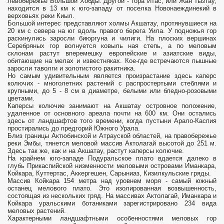
левобережье Большой Хобды. Другой - гора Итас, или Жан­ тызтау,
находится в 13 км к юго-западу от поселка Новонаеждинекий в
верховьях реки Киыл.
Большой интерес представляют холмы Акшатау, протянувшиеся на
20 км с севера на юг вдоль правого берега Уила. У подножья гор
раскинулись заросли биюргуна и чилиги. На плоских вершинах
Серебряных гор волнуется ковыль­ ная степь, а по меловым
склонам растут вперемешку европейские и азиатские виды,
обитающие на мелах и известняках. Кое-где встречаются пышные
заросли таволги и золотистого ракитника.
Но самым удивительным является произрастание здесь каперс
колючих - многолетних растений с распростертыми стеблями и
крупными, до 5 - 8 см в диаметре, белыми или бледно-розовыми
цветами.
Каперсы колючие занимают на Акшатау островное положение,
удаленное от основного ареала почти на 600 км. Они остались
здесь от ландшафтов того времени, когда пустыни Арало-Каспия
простирались до предгорий Южного Урала.
Близ границы Актюбинской и Атрауской областей, на правобережье
реки Эмбы, тянется меловой массив Актолагай высотой до 251 м.
Здесь так же, как и на Акшатау, растут каперсы колючие.
На крайнем юго-западе Подуральское плато вдается далеко в
глубь Прикаспийской низменности меловыми островами Иманкара,
Койкара, Куттертас, Аккергешен, Сарыниаз, Кизилкульские гряды.
Массив Койкара 154 метра над уровнем моря - самый южный
останец мелового плато. Это изолированная возвышенность,
состоящая из нескольких гряд. На массивах Актолагай, Иманкара и
Койкара уральскими ботаниками зарегистрировано 234 вида
меловых растений.
Характерными ландшафтными особенностями меловых гор