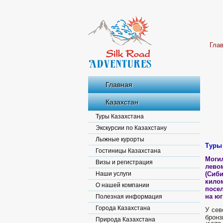
Гла
Главная
Казахстан
Туры Казахстана
Экскурсии по Казахстану
Лыжные курорты
Туры
Гостиницы Казахстана
Моги
Визы и регистрация
лево
Наши услуги
(Сиб
килом
О нашей компании
посел
на юг
Полезная информация
Города Казахстана
У сев
бронз
Природа Казахстана