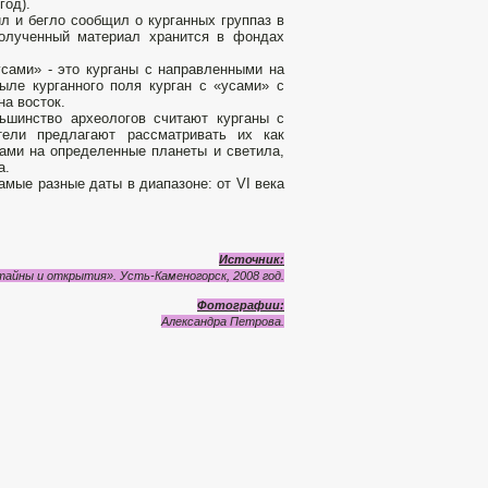
год).
л и бегло сообщил о курганных группаз в
Полученный материал хранится в фондах
усами» - это курганы с направленными на
ыле курганного поля курган с «усами» с
а восток.
ьшинство археологов считают курганы с
тели предлагают рассматривать их как
ами на определенные планеты и светила,
а.
амые разные даты в диапазоне: от VI века
Источник:
тайны и открытия». Усть-Каменогорск, 2008 год.
Фотографии:
Александра Петрова.