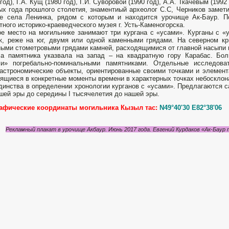
 год), Г.А. Кущ (1980 год), Г.И. Суворовой (1990 год), А.А. Ткачевым (1992 
ых года прошлого столетия, знаментиый археолог С.С, Черников замети
не села Ленинка, рядом с которым и находится урочище Ак-Баур. 
тного историко-краеведческого музея г. Усть-Каменогорска.
е место на могильнике занимают три кургана с «усами». Курганы с «
к, реже на юг, двумя или одной каменными грядами. На северном кр
ыми стометровыми грядами камней, расходящимися от главной насыпи н
а памятника указвала на запад – на квадратную гору Карабас. Бол
ми» погребально-поминальными памятниками. Отдельные исследова
астрономические объекты, ориентированные своими точками и элемент
ящиеся в конкретные моменты времени в характерных точках небосклон
динства в определении хронологии курганов с «усами». Предлагаются с
шей эры до середины I тысячелетия до нашей эры.
рафические координаты могильника Кызыл тас:
N49°40'30 E82°38'06
Рекламный плакат в урочище Акбаур. Июнь 2017 года. Евгений Курдаков «Ак-Баур 