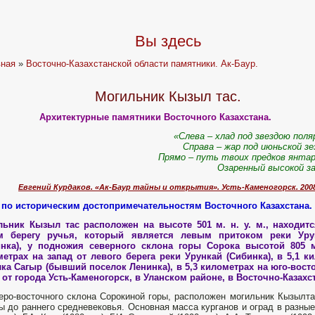
Вы здесь
вная
»
Восточно-Казахстанской области памятники. Ак-Баур.
Могильник Кызыл тас.
Архитектурные памятники Восточного Казахстана.
«Слева – хлад под звездою поля
Справа – жар под июньской зе
Прямо – путь твоих предков янта
Озаренный высокой з
Евгений Курдаков. «Ак-Баур тайны и открытия». Усть-Каменогорск. 200
 по историческим достопримечательностям Восточного Казахстана.
льник Кызыл тас
расположен на высоте 501 м. н. у. м., находит
м берегу ручья, который является левым притоком реки Уру
инка), у подножия северного склона горы Сорока высотой 805 м.
етрах на запад от левого берега реки Урункай (Сибинка), в 5,1 к
ка Сагыр (бывший поселок Ленинка), в 5,3 километрах на юго-восто
 от города Усть-Каменогорск, в Уланском районе, в Восточно-Казахс
еро-восточного склона Сорокиной горы, расположен могильник Кызылт
ы до раннего средневековья. Основная масса курганов и оград в разны