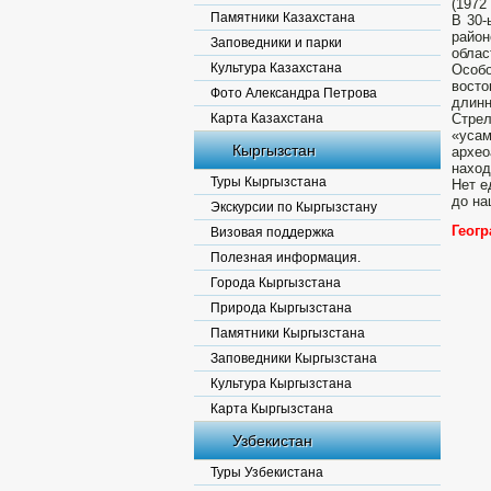
(1972
Памятники Казахстана
В 30-
райо
Заповедники и парки
облас
Культура Казахстана
Особо
восто
Фото Александра Петрова
длинн
Карта Казахстана
Стрел
«уса
Кыргызстан
архео
наход
Туры Кыргызстана
Нет е
до на
Экскурсии по Кыргызстану
Геог
Визовая поддержка
Полезная информация.
Города Кыргызстана
Природа Кыргызстана
Памятники Кыргызстана
Заповедники Кыргызстана
Культура Кыргызстана
Карта Кыргызстана
Узбекистан
Туры Узбекистана