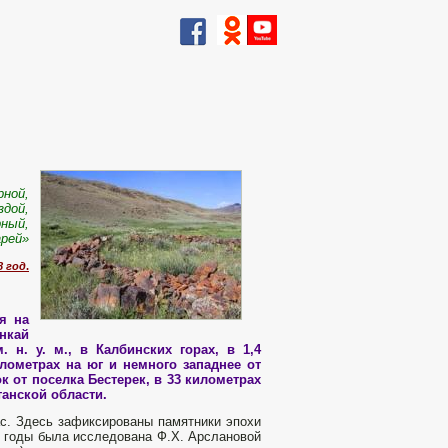
рной,
здой,
рный,
арей»
8 год
.
ся на
нкай
 н. у. м., в Калбинских горах, в 1,4
илометрах на юг и немного западнее от
к от поселка Бестерек, в 33 километрах
танской области.
ас. Здесь зафиксированы памятники эпохи
е годы была исследована Ф.Х. Арслановой