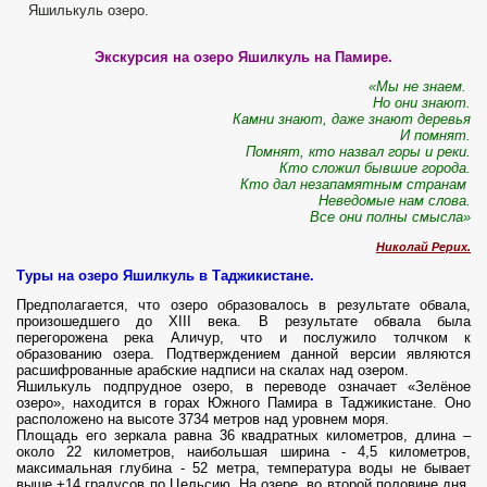
Яшилькуль озеро.
Экскурсия на озеро Яшилкуль на Памире.
«Мы не знаем.
Но они знают.
Камни знают, даже знают деревья
И помнят.
Помнят, кто назвал горы и реки.
Кто сложил бывшие города.
Кто дал незапамятным странам
Неведомые нам слова.
Все они полны смысла»
Николай Рерих.
Туры на озеро Яшилкуль в Таджикистане.
Предполагается, что озеро образовалось в результате обвала,
произошедшего до XIII века. В результате обвала была
перегорожена река Аличур, что и послужило толчком к
образованию озера. Подтверждением данной версии являются
расшифрованные арабские надписи на скалах над озером.
Яшилькуль подпрудное озеро, в переводе означает «Зелёное
озеро», находится в горах Южного Памира в Таджикистане. Оно
расположено на высоте 3734 метров над уровнем моря.
Площадь его зеркала равна 36 квадратных километров, длина –
около 22 километров, наибольшая ширина - 4,5 километров,
максимальная глубина - 52 метра, температура воды не бывает
выше +14 градусов по Цельсию. На озере, во второй половине дня,