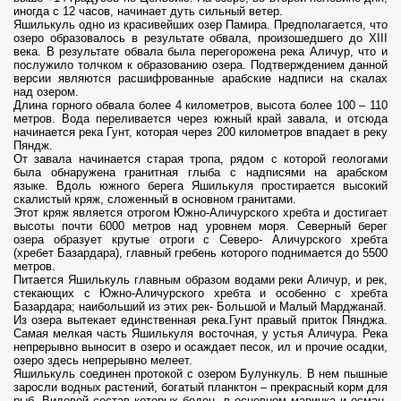
иногда с 12 часов, начинает дуть сильный ветер.
Яшилькуль одно из красивейших озер Памира. Предполагается, что
озеро образовалось в результате обвала, произошедшего до XIII
века. В результате обвала была перегорожена река Аличур, что и
послужило толчком к образованию озера. Подтверждением данной
версии являются расшифрованные арабские надписи на скалах
над озером.
Длина горного обвала более 4 километров, высота более 100 – 110
метров. Вода переливается через южный край завала, и отсюда
начинается река Гунт, которая через 200 километров впадает в реку
Пяндж.
От завала начинается старая тропа, рядом с которой геологами
была обнаружена гранитная глыба с надписями на арабском
языке. Вдоль южного берега Яшилькуля простирается высокий
скалистый кряж, сложенный в основном гранитами.
Этот кряж является отрогом Южно-Аличурского хребта и достигает
высоты почти 6000 метров над уровнем моря. Северный берег
озера образует крутые отроги с Северо- Аличурского хребта
(хребет Базардара), главный гребень которого поднимается до 5500
метров.
Питается Яшилькуль главным образом водами реки Аличур, и рек,
стекающих с Южно-Аличурского хребта и особенно с хребта
Базардара; наибольший из этих рек- Большой и Малый Марджанай.
Из озера вытекает единственная река.Гунт правый приток Пянджа.
Самая мелкая часть Яшилькуля восточная, у устья Аличура. Река
непрерывно выносит в озеро и осаждает песок, ил и прочие осадки,
озеро здесь непрерывно мелеет.
Яшилькуль соединен протокой с озером Булункуль. В нем пышные
заросли водных растений, богатый планктон – прекрасный корм для
рыб. Видовой состав которых беден, в основном маринка и осман,