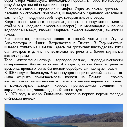
берег озера Яшилькуль, необходимо переехать через мелководье
реку Аличур при её впадении в озеро.
С озером связаны предания и мифы. Одна из самых древних –
легенда об огромном животном, именуемом у здешнего населения
как Тюя-Су – «водяной верблюд», который живёт в озере.
Вода в озере чистая и прозрачная, сквозь её толщу можно видеть
стайки рыб (водится лжеосман-нагорец) на мелководье и побеги
водорослей между камней. Маринка, лжеосман-нагорец, тибетский
голец.
Как известно, лжеосман живет в горной части рек Инд и
Брахмапутра в Индии. Встречается в Тибете. В Таджикистане
имеется только на Памире. Здесь он достигает шестидесяти пяти
сантиметров в длину, но возможна встреча и с более крупными
экземплярами.
Тело лжеосмана-нагорца торпедообразное, гидродинамически
совершенное. Чешуи не имеет. А когда-то, может быть, в далекие
времена, предки этой рыбы носили серебристый наряд из чешуи.
В 1967 году в Яшилькуль был выпущен неприхотливый карась. Так
была открыта приживаемость карася на Памире - самого
высокогорного акклиматизанта. Карась в летний период заплывает
в мелководные заводи, хорошо прогреваемые солнцем, и,
зарывшись в ил, часами здесь блаженствует.
В 1979 году в озеро Яшилькуль завезена первая партия молоди
сибирской пеляди.