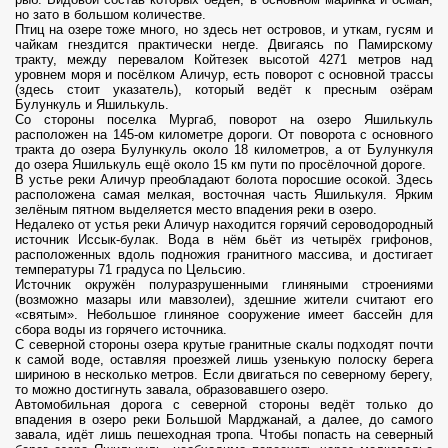
но зато в большом количестве.
Птиц на озере тоже много, но здесь нет островов, и уткам, гусям и
чайкам гнездится практически негде. Двигаясь по Памирскому
тракту, между перевалом Койтезек высотой 4271 метров над
уровнем моря и посёлком Аличур, есть поворот с основной трассы
(здесь стоит указатель), который ведёт к пресным озёрам
Булункуль и Яшилькуль.
Со стороны поселка Мургаб, поворот на озеро Яшилькуль
расположен на 145-ом километре дороги. От поворота с основного
тракта до озера Булункуль около 18 километров, а от Булункуля
до озера Яшилькуль ещё около 15 км пути по просёлочной дороге.
В устье реки Аличур преобладают болота поросшие осокой. Здесь
расположена самая мелкая, восточная часть Яшилькуля. Ярким
зелёным пятном выделяется место впадения реки в озеро.
Недалеко от устья реки Аличур находится горячий сероводородный
источник Иссык-булак. Вода в нём бьёт из четырёх грифонов,
расположенных вдоль подножия гранитного массива, и достигает
температуры 71 градуса по Цельсию.
Источник окружён полуразрушенными глиняными строениями
(возможно мазары или мавзолеи), здешние жители считают его
«святым». Небольшое глиняное сооружение имеет бассейн для
сбора воды из горячего источника.
С северной стороны озера крутые гранитные скалы подходят почти
к самой воде, оставляя проезжей лишь узенькую полоску берега
шириною в несколько метров. Если двигаться по северному берегу,
то можно достигнуть завала, образовавшего озеро.
Автомобильная дорога с северной стороны ведёт только до
впадения в озеро реки Большой Марджанай, а далее, до самого
завала, идёт лишь пешеходная тропа. Чтобы попасть на северный