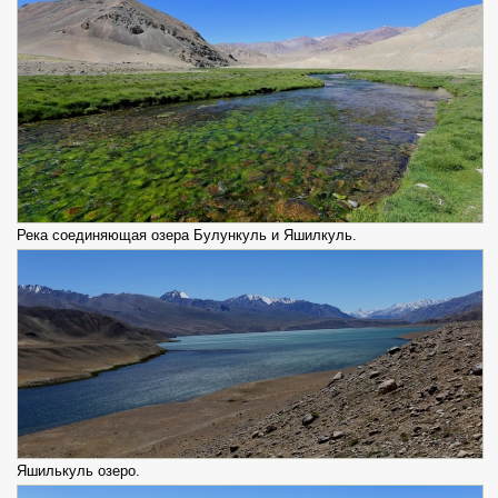
Река соединяющая озера Булункуль и Яшилкуль.
Яшилькуль озеро.