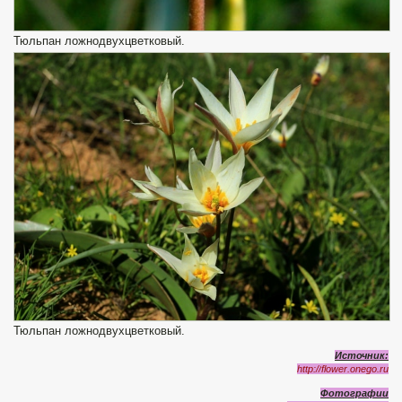
Тюльпан ложнодвухцветковый.
Тюльпан ложнодвухцветковый.
Источник:
http
://
flower
.
onego
.
ru
Фотографии