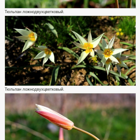
Тюльпан ложнодвухцветковый.
Тюльпан ложнодвухцветковый.