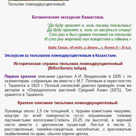
Тюльпан ложнодвухцветковый.
Ботанические экскурсии Казахстана.
"Да буду проклят я, коль посажу тюльпаны!
Да буду проклят я, коль их касаться стану!
Сто раз я был сражен похожей на тюльпан
И сто раз жертвой пал коварства и обмана.»
Баба Тахир. «И небу, и Земле…». Конец X
–
XI в.в.
Экскурсии за тюльпаном ложнодвухцветковым в Казахстане.
Историческая справка тюльпана ложнодвухцветковый
(Bifloriformis tulipa).
Первое краткое
описание сделано А.И. Введенским в 1935 г. по
экземплярам, собранным им вместе с М.Г. Поповым в окрестностях
г. Ташкента в 1923 г. Полный латинский диагноз приведён этим же
автором в «Определителе растений Средней Азии» (1971). Тип
хранится в Ташкенте.
Краткое описание тюльпана ложнодвухцветковый
.
Луковица около 1,5 см толщиной, с бурыми кожистыми чешуями,
изнутри по всей поверхности густо опушенными тонкими
паутинистыми волосками.Стебель 10-25 см высотой, в верхней
части вместе с цветоносом пушистый. Листья в числе 2,
расставленные, линейно-ланцетные, желобчатые, с красноватым
окаймлением по краю, обычно короче цветка.