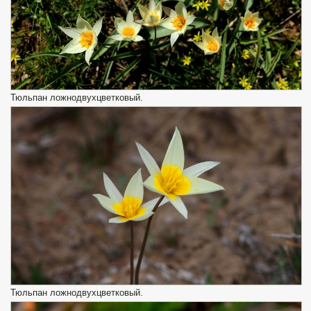
Тюльпан ложнодвухцветковый.
Тюльпан ложнодвухцветковый.