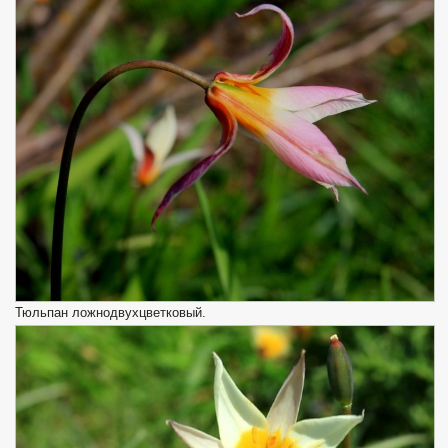
Тюльпан ложнодвухцветковый.