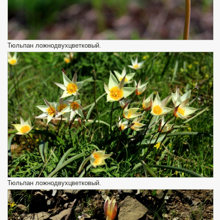
Тюльпан ложнодвухцветковый.
Тюльпан ложнодвухцветковый.