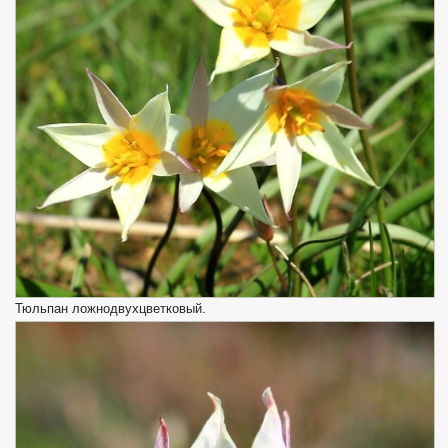
Тюльпан ложнодвухцветковый.