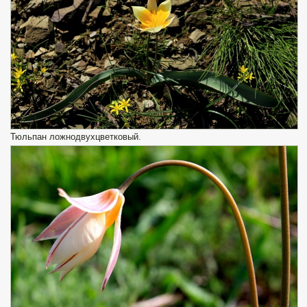
Тюльпан ложнодвухцветковый.