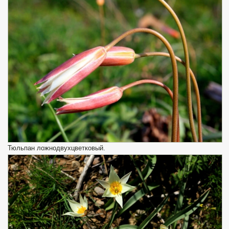
Тюльпан ложнодвухцветковый.