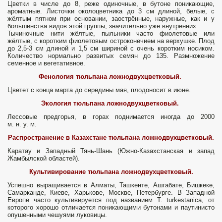
Цветки в числе до 8, реже одиночные, в бутоне поникающие,
ароматные. Листочки околоцветника до 3 см длиной, белые, с
жёлтым пятном при основании, заострённые, наружные, как и у
большинства видов этой группы, значительно уже внутренних.
Тычиночные нити жёлтые, пыльники часто фиолетовые или
жёлтые, с коротким фиолетовым остроконечием на верхушке. Плод
до 2,5-3 см длиной и 1,5 см шириной с очень коротким носиком.
Количество нормально развитых семян до 135. Размножение
семенное и вегетативное.
Фенология тюльпана ложнодвухцветковый.
Цветет с конца марта до середины мая, плодоносит в июне.
Экология тюльпана ложнодвухцветковый.
Лессовые предгорья, в горах поднимается иногда до 2000
м. н. у. м.
Распространение в Казахстане тюльпана ложнодвухцветковый.
Каратау и Западный Тянь-Шань (Южно-Казахстанская и запад
Жамбылской областей).
Культивирование тюльпана ложнодвухцветковый.
Успешно выращивается в Алматы, Ташкенте, Ашгабате, Бишкеке,
Самарканде, Киеве, Харькове, Москве, Петербурге. В Западной
Европе часто культивируется под названием Т. turkestanica, от
которого хорошо отличается поникающими бутонами и паутинисто
опушенными чешуями луковицы.