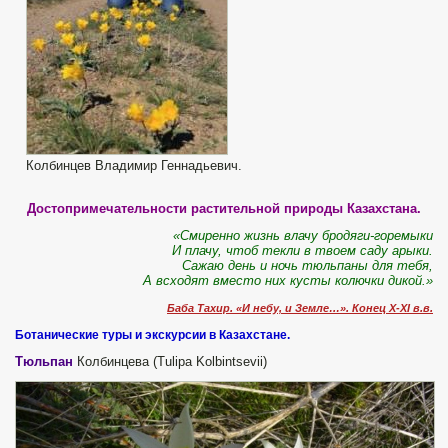
Колбинцев Владимир Геннадьевич.
Достопримечательности растительной природы Казахстана.
«Смиренно жизнь влачу бродяги-горемыки
И плачу, чтоб текли в твоем саду арыки.
Сажаю день и ночь тюльпаны для тебя,
А всходят вместо них кусты колючки дикой.»
Баба Тахир. «И небу, и Земле…». Конец X-
XI в.в.
Ботанические туры и экскурсии в Казахстане.
Тюльпан
Колбинцева (Tulipa Kolbintsevii)