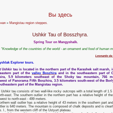
Вы здесь
вная
»
Mangistau region steppes.
Ushkir Tau of Bosszhyra.
Spring Tour on Mangyshalk.
"Knowledge of the countries of the world - an ornament and food of human m
Leonardo da 
shlak Explorer tours.
 Ushkir tau is located in the northern part of the Karashek salt marsh, i
eastern part of the
valley Boszhira
and in the southeastern part of 
ira, 5.9 kilometers southeast of the Shoky tau mountain, 766 m
west of Panorama Fifth Boszhira, 3.5 kilometers south-west of the Borl
outheastern part of the Mangistau region.
Ushkir tau consists of two wall-like rocky outcrops with a total length of 1.
rth-east. The southern outlier in the northern part has a relative height of th
west to north-east - 499 meters.
rthern wall outlier has a relative height of 43 meters in the southern part and
tlier is 640 meters. The mountain is composed of chalk deposits and is clearly
s. l., from the western cliff of the Ustyurt plateau.