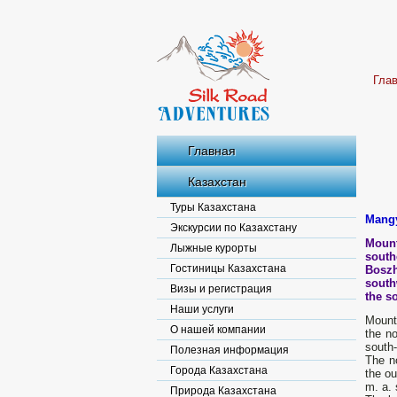
Гла
Главная
Казахстан
Туры Казахстана
Mangy
Экскурсии по Казахстану
Mount
Лыжные курорты
south
Гостиницы Казахстана
Boszh
south
Визы и регистрация
the s
Наши услуги
Mount 
О нашей компании
the no
south-
Полезная информация
The no
Города Казахстана
the ou
m. a. 
Природа Казахстана