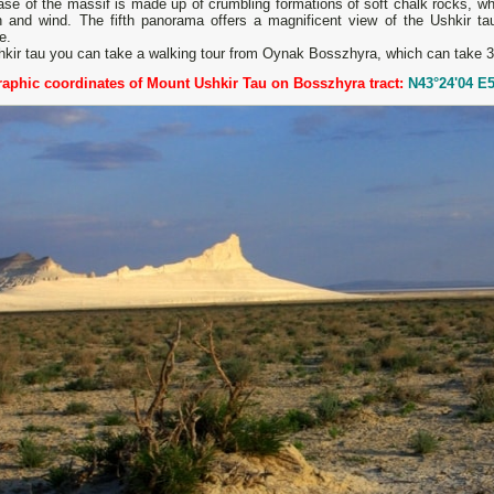
se of the massif is made up of crumbling formations of soft chalk rocks, whi
in and wind. The fifth panorama offers a magnificent view of the Ushkir 
e.
hkir tau you can take a walking tour from Oynak Bosszhyra, which can take 3
aphic coordinates of Mount Ushkir Tau on Bosszhyra tract:
N43°24'04 E5