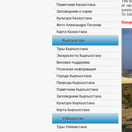
The ba
Памятники Казахстана
of ra
sunris
Заповедники и парки
To Us
Культура Казахстана
Geogr
Фото Александра Петрова
Карта Казахстана
Кыргызстан
Туры Кыргызстана
Экскурсии по Кыргызстану
Визовая поддержка
Полезная информация.
Города Кыргызстана
Природа Кыргызстана
Памятники Кыргызстана
Заповедники Кыргызстана
Культура Кыргызстана
Карта Кыргызстана
Узбекистан
Туры Узбекистана