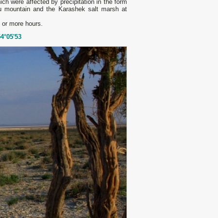
ch were affected by precipitation in the form
tau mountain and the Karashek salt marsh at
 or more hours.
4°05'53