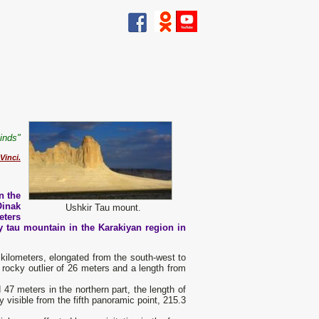
inds"
Vinci.
n the
Oinak
Ushkir Tau mount.
eters
y tau mountain in the Karakiyan region in
5 kilometers, elongated from the south-west to
e rocky outlier of 26 meters and a length from
 47 meters in the northern part, the length of
 visible from the fifth panoramic point, 215.3