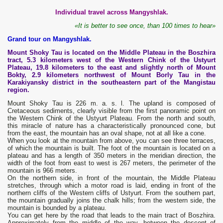
Individual travel across Mangyshlak.
«It is better to see once, than 100 times to hear»
Grand tour on Mangyshlak.
Mount Shoky Tau is located on the Middle Plateau in the Boszhira
tract, 5.3 kilometers west of the Western Chink of the Ustyurt
Plateau, 19.8 kilometers to the east and slightly north of Mount
Bokty, 2.9 kilometers northwest of Mount Borly Tau in the
Karakiyansky district in the southeastern part of the Mangistau
region.
Mount Shoky Tau is 226 m. a. s. l. The upland is composed of
Cretaceous sediments, clearly visible from the first panoramic point on
the Western Chink of the Ustyurt Plateau. From the north and south,
this miracle of nature has a characteristically pronounced cone, but
from the east, the mountain has an oval shape, not at all like a cone.
When you look at the mountain from above, you can see three terraces,
of which the mountain is built. The foot of the mountain is located on a
plateau and has a length of 350 meters in the meridian direction, the
width of the foot from east to west is 267 meters, the perimeter of the
mountain is 966 meters.
On the northern side, in front of the mountain, the Middle Plateau
stretches, through which a motor road is laid, ending in front of the
northern cliffs of the Western cliffs of Ustyurt. From the southern part,
the mountain gradually joins the chalk hills; from the western side, the
mountain is bounded by a plateau.
You can get here by the road that leads to the main tract of Boszhira.
Approximately from the middle of the way, between the descent of