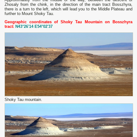
Zhosaly from the chink, in the direction of the main tract Bosszhyra,
there is a turn to the left, which will lead you to the Middle Plateau and
further to Mount Shoky Tau.
Geographic coordinates of Shoky Tau Mountain on Bosszhyra
tract:
N43°26'14 E54°02'37
Shoky Tau mountain.