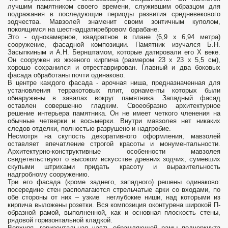
лучшим памятником своего времени, служившим образцом для
подражания в последующие периоды развития средневекового
зодчества. Мавзолей знаменит своим зонтичным куполом,
покоящимся на шестнадцатиребровом барабане.
Это - однокамерное, квадратное в плане (6,9 х 6,94 метра)
сооружение, фасадной композиции. Памятник изучался Б.Н.
Засыпкиным и А.Н. Бернштамом, которые датировали его X веке.
Он сооружен из жженого кирпича (размером 23 х 23 х 5,5 см),
хорошо сохранился и отреставрирован. Главный и два боковых
фасада обработаны почти одинаково.
В центре каждого фасада - арочная ниша, предназначенная для
установления терракотовых плит, орнаменты которых были
обнаружены в завалах вокруг памятника. Западный фасад
оставлен совершенно гладким. Своеобразно архитектурное
решение интерьера памятника. Он не имеет четкого членения на
обычные четверки и восьмерки. Внутри мавзолея нет никаких
следов отделки, полностью разрушено и надгробие.
Несмотря на скупость декоративного оформления, мавзолей
оставляет впечатление строгой красоты и монументальности.
Архитектурно-конструктивные особенности мавзолея
свидетельствуют о высоком искусстве древних зодчих, сумевших
скупыми штрихами придать красоту и выразительность
надгробному сооружению.
Три его фасада (кроме заднего, западного) решены одинаково:
посередине стен располагаются стрельчатые арки со входами, по
обе стороны от них – узкие неглубокие ниши, над которыми из
кирпича выложены розетки. Вся композиция оконтурена широкой П-
образной рамой, выполненной, как и основная плоскость стены,
рядовой горизонтальной кладкой.
Верхняя, горизонтальная часть обрамляющей рамы подчеркнута