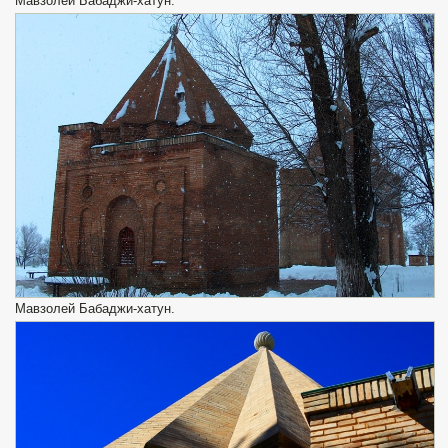
Мавзолей Бабаджи-хатун.
Мавзолей Бабаджи-хатун.