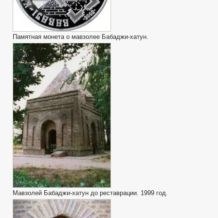
Памятная монета о мавзолее Бабаджи-хатун.
Мавзолей Бабаджи-хатун до реставрации. 1999 год.