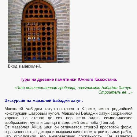
Вход в мавзолей.
Туры на древние памятники Южного Казахстана.
«Эта величественная гробница, называемая Бабаджи-Хатун.
Строитель ее…»
​Экскурсия на мавзолей Бабаджи хатун.
Мавзолей Бабаджи хатун построен в X веке, имеет редчайший
конструкции шатровый купол. Мавзолей Бабаджи хатун сохранился
хорошо, на стенах до сих пор ясно видны символические
изображения луны и солнца в виде эмблемы неба (Тенгри).
От мавзолея Айша биби он отличается строгой простотой форм,
ограниченностью декора и высоким качеством строительных работ,
что обусловило его многовековую сохранность. Он является