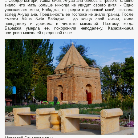
…Сердце матери, Айша биби, Ануар ана билось в тревоге, словно
знало, что мать больше никогда не увидит своего дитя. - Одно
успокаивает меня, Бабаджа, ты рядом с девочкой моей,- сказала
вслед Ануар ана. Преданность ее госпоже не знало границ. После
смерти Айша биби Бабаджа, до конца свой жизни, жила
неподалеку и держала в чистоте мавзолей. Поэтому, когда
Бабаджа умерла ее, похоронили неподалеку. Карахан-баба
построил мавзолей преданной няне.