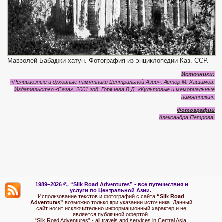
Мавзолей Бабаджи-хатун. Фотография из энциклопедии Каз. ССР.
Источники:
«Религиозные и духовные памятники Центральной Азии». Автор М. Хашимов.
Издательство «Сага», 2001 год.
Горячева В.Д. «Культовые и мемориальные
памятники».
Фотографии
Александра Петрова.
1989–2026 ©.
“Silk Road Adventures” - вс
е путешествия и
услуги по Центральной Азии.
Использование текстов и фотографий с сайта
“Silk Road
Adventures”
возможно только при указании источника. Данный
сайт носит исключительно информационный характер и не
является публичной офертой.
“Silk Road Adventures” - all travels and services in Central Asia.