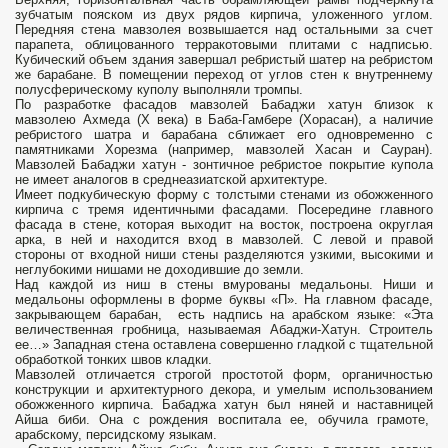
зубчатым пояском из двух рядов кирпича, уложенного углом.
Передняя стена мавзолея возвышается над остальными за счет
парапета, облицованного терракотовыми плитами с надписью.
Кубический объем здания завершал ребристый шатер на ребристом
же барабане. В помещении переход от углов стен к внутреннему
полусферическому куполу выполняли тромпы.
По разработке фасадов мавзолей Бабаджи хатун близок к
мавзолею Ахмеда (X века) в Баба-Гамбере (Хорасан), а наличие
ребристого шатра и барабана сближает его одновременно с
памятниками Хорезма (например, мавзолей Хасан и Сауран).
Мавзолей Бабаджи хатун - зонтичное ребристое покрытие купола
не имеет аналогов в среднеазиатской архитектуре.
Имеет подкубическую форму с толстыми стенами из обожженного
кирпича с тремя идентичными фасадами. Посередине главного
фасада в стене, которая выходит на восток, построена округлая
арка, в ней и находится вход в мавзолей. С левой и правой
стороны от входной ниши стены разделяются узкими, высокими и
неглубокими нишами не доходившие до земли.
Над каждой из ниш в стены вмурованы медальоны. Ниши и
медальоны оформлены в форме буквы «П». На главном фасаде,
закрывающем барабан, есть надпись на арабском языке: «Эта
величественная гробница, называемая Абаджи-Хатун. Строитель
ее…» Западная стена оставлена совершенно гладкой с тщательной
обработкой тонких швов кладки.
Мавзолей отличается строгой простотой форм, органичностью
конструкции и архитектурного декора, и умелым использованием
обожженного кирпича. Бабаджа хатун был няней и наставницей
Айша биби. Она с рождения воспитала ее, обучила грамоте,
арабскому, персидскому языкам.