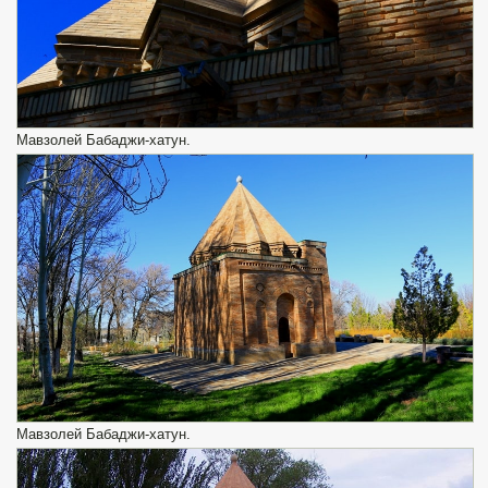
Мавзолей Бабаджи-хатун.
Мавзолей Бабаджи-хатун.