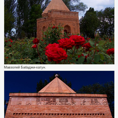
Мавзолей Бабаджи-хатун.