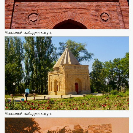
Мавзолей Бабаджи-хатун.
Мавзолей Бабаджи-хатун.