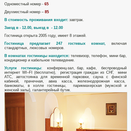
Одноместный номер -
65
Двухместный номер –
85
В стоимость проживания входит:
завтрак.
Заезд в - 12.00, выезд в - 12.00
Гостиница открыта 2005 году, имеет
8 э
тажей.
Го
стиниц
а предлагает
247
гостевых комнат,
включая
стандартных, люксовых номеров.
В комнатах гостиницы находится:
телевизор, телефон, мини бар,
кондиционер и кабельное телевидение.
Услуги
гостиницы
:
конференц-зал
, бар, кафе
, беспроводный
интернет WI–FI (бесплатно), регистрация граждан из СНГ, мини
АТС, автостоянка для временной парковки, сауна с финской
кабиной, прачечная, авиа касса, железнодорожная касса,
банкоматы, в холле гостиницы, парикмахерская (мужской и
женский залы), галантерейный бутик.