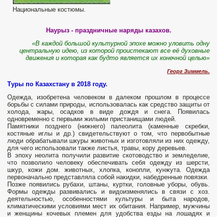
Национальные костюмы.
Наурыз - праздничные наряды казахов.
«В каждой большой культурной эпохе можно уловить одну
центральную идею, из которой проистекают все её духовные
движения и которая как будто является их конечной целью»
Георг Зиммель.
Туры по Казахстану в 2018 году.
Одежда, изобретена человеком в далеком прошлом в процессе
борьбы с силами природы, использовалась как средство защиты от
холода, жары, осадков в виде дождя и снега. Появи­лась
одновременно с первыми жилыми при­станищами людей.
Памятники позднего (нижнего) палеолита (каменные скребки,
костяные иглы и др.) свидетельству­ют о том, что первобытные
люди об­рабатывали шкуры животных и из­готовляли из них одежду,
для чего исполь­зовали также листья, травы, кору деревьев.
В эпоху неолита получили развитие скотоводство и земледелие,
что позволило человеку обеспечивать себя одежду из шерсти,
шкур, кожи дом. животных, хлопка, конопли, кунжута. Одежда
первоначально представляла собой на­кидки, набедренные повязки.
Позже по­явились рубахи, штаны, куртки, го­ловные уборы, обувь.
Формы одежды разви­вались и видоизменялись в связи с хоз.
деятельностью, особенностями культуры и быта народов,
климатическими условиями мест их обитания. Например, мужчины
и женщины кочевых племен для удобства езды на лошадях и