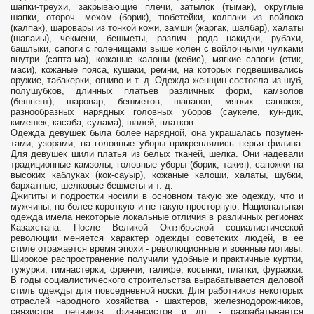
шапки-треухи, за­крывающие плечи, затылок (тымак), округлые
шапки, отороч. мехом (борик), тюбетейки, колпаки из войлока
(калпак), шаровары из тонкой кожи, замши (жаргак, шалбар), халаты
(шапаиы), чекмени, бешметы, различ. рода накидки, рубахи,
башлыки, са­поги с голенищами выше колен с войлочными чулками
внутри (сапта-ма), кожаные калоши (кебис), мяг­кие сапоги (етик,
маси), кожаные пояса, кушаки, ремни, на которых под­вешивались
оружие, табакерки, огни­во и т. д. Одежда женщин состояла из шуб,
полушубков, длинных платьев различных форм, камзолов
(бешпент), шаровар, бешметов, шапанов, мяг­ких сапожек,
разнообразных наряд­ных головных уборов (саукеле, кун-дик,
кимешек, касаба, сулама), ша­лей, платков.
Одежда девушек была более нарядной, она украшалась позумен­
тами, узорами, на головные уборы прикреплялись перья филина.
Для девушек шили платья из белых тка­ней, шелка. Они надевали
традиционные кам­золы, головные уборы (борик, такия), сапожки на
высоких каблуках (кок-сауыр), кожаные калоши, халаты, шубки,
бархатные, шелковые бешме­ты и т. д.
Джигиты и подростки но­сили в основном такую же одежду, что и
муж­чины, но более короткую и не такую просторную. Национальная
одежда имела некоторые локальные отличия в различных регио­нах
Казахстана. После Великой Октябрьской социалистической
револю­ции меняется характер одежды советских людей, в ее
стиле отражается время эпохи - революционные и военные мотивы.
Ши­рокое распространение получили удоб­ные и практичные куртки,
тужурки, гимнастерки, френчи, галифе, косын­ки, платки, фуражки.
В годы социа­листического строительства вырабатывается дело­вой
стиль одежды для повседневной носки. Для работников некоторых
отраслей народного хозяйства - шахтеров, железнодорожников,
связистов, речников, финансистов и др. - разрабатывается