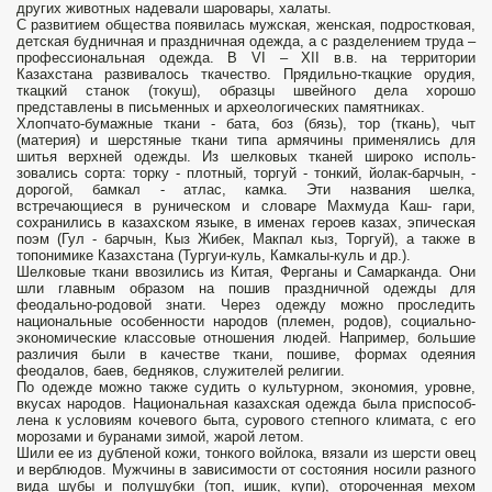
других животных надевали шаровары, хала­ты.
С развитием общества появилась мужская, женская, подростковая,
детская буднич­ная и праздничная одежда, а с разделени­ем труда –
профессиональная одежда. В VI – XII в.в. на территории
Казахстана развивалось тка­чество. Прядильно-ткацкие орудия,
ткацкий станок (токуш), образцы швейного дела хорошо
представлены в письменных и археологических памят­никах.
Хлопчато-бумажные ткани - бата, боз (бязь), тор (ткань), чыт
(материя) и шерстяные ткани типа армячины применялись для
шитья верхней одежды. Из шелковых тканей широко исполь­
зовались сорта: торку - плотный, торгуй - тонкий, йолак-барчын, -
дорогой, бамкал - атлас, камка. Эти названия шелка,
встречающиеся в руническом и словаре Махмуда Каш- гари,
сохранились в казахском языке, в име­нах героев казах, эпическая
поэм (Гул - барчын, Кыз Жибек, Макпал кыз, Тор­гуй), а также в
топонимике Казахста­на (Тургуи-куль, Камкалы-куль и др.).
Шелковые ткани ввозились из Китая, Ферганы и Самарканда. Они
шли главным образом на пошив празд­ничной одежды для
феодально-родовой знати. Через одежду можно проследить
национальные особенности народов (племен, родов), социально-
экономические классо­вые отношения людей. Например, боль­шие
различия были в качестве ткани, пошиве, формах одеяния
феодалов, баев, бедняков, служителей религии.
По одежде можно также судить о культур­ном, экономия, уровне,
вкусах наро­дов. Национальная казахская одежда была приспособ­
лена к условиям кочевого быта, суро­вого степного климата, с его
мороза­ми и буранами зимой, жарой летом.
Шили ее из дубленой кожи, тонкого войлока, вязали из шерсти овец
и верблюдов. Мужчины в зависимости от состояния носили разного
вида шубы и полушубки (топ, ишик, ку­пи), отороченная мехом