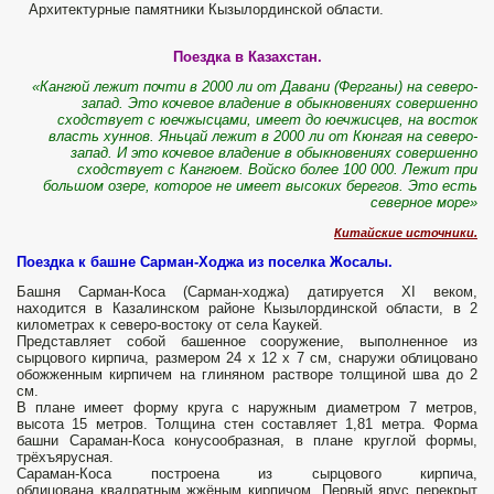
Архитектурные памятники Кызылординской области.
Поездка в Казахстан.
«Кангюй лежит почти в 2000 ли от Давани (Ферганы) на северо-
запад. Это кочевое владение в обыкновениях совершенно
сходствует с юечжысцами, имеет до юечжисцев, на восток
власть хуннов. Яньцай лежит в 2000 ли от Кюнгая на северо-
запад. И это кочевое владение в обыкновениях совершенно
сходствует с Кангюем. Войско более 100 000. Лежит при
большом озере, которое не имеет высоких берегов. Это есть
северное море»
Китайские источники.
Поездка к башне Сарман-Ходжа из поселка Жосалы.
Башня Сарман-Коса (Сарман-ходжа) датируется XI веком,
находится в Казалинском районе Кызылординской области, в 2
километрах к северо-востоку от села Каукей.
Представляет собой башенное сооружение, выполненное из
сырцового кирпича, размером 24 х 12 x 7 см, снаружи облицовано
обожженным кирпичем на глиняном растворе толщиной шва до 2
см.
В плане имеет форму круга с наружным диаметром 7 метров,
высота 15 метров. Толщина стен составляет 1,81 метра. Форма
башни Сараман-Коса конусообразная, в плане круглой формы,
трёхъярусная.
Сараман-Коса построена из сырцового кирпича,
облицована квадратным жжёным кирпичом. Первый ярус перекрыт