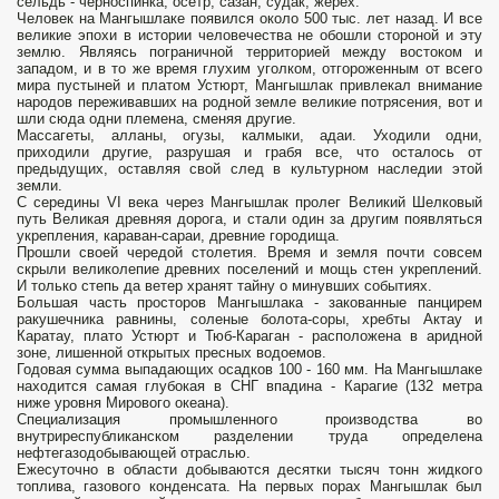
сельдь - черноспинка, осетр, сазан, судак, жерех.
Человек на Мангышлаке появился около 500 тыс. лет назад. И все
великие эпохи в истории человечества не обошли стороной и эту
землю. Являясь пограничной территорией между востоком и
западом, и в то же время глухим уголком, отгороженным от всего
мира пустыней и платом Устюрт, Мангышлак привлекал внимание
народов переживавших на родной земле великие потрясения, вот и
шли сюда одни племена, сменяя другие.
Массагеты, алланы, огузы, калмыки, адаи. Уходили одни,
приходили другие, разрушая и грабя все, что осталось от
предыдущих, оставляя свой след в культурном наследии этой
земли.
С середины VI века через Мангышлак пролег Великий Шелковый
путь Великая древняя дорога, и стали один за другим появляться
укрепления, караван-сараи, древние городища.
Прошли своей чередой столетия. Время и земля почти совсем
скрыли великолепие древних поселений и мощь стен укреплений.
И только степь да ветер хранят тайну о минувших событиях.
Большая часть просторов Мангышлака - закованные панцирем
ракушечника равнины, соленые болота-соры, хребты Актау и
Каратау, плато Устюрт и Тюб-Караган - расположена в аридной
зоне, лишенной открытых пресных водоемов.
Годовая сумма выпадающих осадков 100 - 160 мм. На Мангышлаке
находится самая глубокая в СНГ впадина - Карагие (132 метра
ниже уровня Мирового океана).
Специализация промышленного производства во
внутриреспубликанском разделении труда определена
нефтегазодобывающей отраслью.
Ежесуточно в области добываются десятки тысяч тонн жидкого
топлива, газового конденсата. На первых порах Мангышлак был