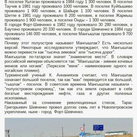
В поселке Уштаган проживало в 1984 году 1 300 человек. В поселке
Таучик в 1981 году проживало 1000 человек. В поселке Куйбышево
проживало 1 900 человек, в Шайыре 1 100 человек. В поселке
Шетпе в 1981 году проживало 8 200 человек, в поселке Жармыш
проживало 1 900 человек, в поселке Онды – 1 300 человек.
В городе Форт-Шевченко в 1982 году проживало 30 280 человек, в
Баутино проживало 20 330 человек. В городе Шевченко в 1984 году
проживало 146 000 человек, в поселке Мангышлак проживало 9 700
человек.
Почему этот полуостров называют Мангышлак? Есть несколько
версий. Некоторые исследователи утверждают, что Мангышлак
можно перевести как "тысяча зимовок" или "тысяча дорог".
Мангышлак по-татарски значит "знаменитое место". В словаре
российской империи объясняется так: "Мангышлак - зимнее кочевье
менков или ногаев". (Тюркское "менк" - наименование одного из
ногайских племен).
Туркменский ученый К. Аннаниязов считает, что Мангышлак
означает большой поселок, так как "ман" переводится как большой,
"гышлак" - поселок. В советские времена Мангышлак называли -
"полуостровом сокровищ", так как эта земля скрывает в себе
богатые месторождения нефти, газа и других полезных
ископаемых.
Наказанный за сочинение революционных стихов, Тарас
Григорьевич Шевченко провел долгих семь лет в Новопетровском
укреплении, ныне - город Форт-Шевченко.