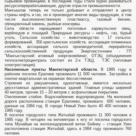
сырьевой провинцией, в последние годы стали бурно развиваться
ресурсоперерабатывающие, другие отрасли промышленности.
Мангышлак теперь не только добывает и отправляет в центр
страны нефть и газ, но и производит многие виды продукции, в том
числе высококачественную пластмассу, газовый бензин,
облицовочный камень, рыбные консервы.
Села области наращивают поголовье каракульских овец,
верблюдов и лошадей. Природные ресурсы – нефть, газ, бурый
уголь. Сельское хозяйство – животноводство - 17 сельхоз-
формирований, 356 крестьянских хозяйств, ассоциация племенных
хозяйств, ассоциация сельхоз производителей, переработка
сельскохозяйственной продукции. Энергоисточники - ГП
"Мангыстауский атомный энергокомбинат, ОТЭЦ (объединения
теплоэлектроцентраль состоит из 2-х ТЭЦ), ТЭС (тепловая
электростанция).
Населенные пункты Мангистауской области.
В 1985 году в
рабочем поселке Ералиев проживало 11 500 человек. Застройка в
поелке квартальная на окраинах бессистемная.
Строения из ракушечника, одноэтажные, имеется несколько
двухэтажных административных зданий. Главные улицы шириной
40 метров, прочие 15 – 20 метров с асфальтовым покрытием.
Озеленение слабое. Водоснабежние водопроводное. На железной
дороге расположена станция Ералиево, проживало 600 человек,
данные на 1984 год. В городе Новый Узен было 40 400 человек в
1985 году.
В поселке городского типа Жетыбай проживало 11 300 человек в
1985 году. В четырех на километрах к югу от поселка городского
типа Мунайши на железнодорожной ветке Бейнеу – станция Узен
расположена станция Жетыбай, здесь в 1984 году проживало 760
человек.