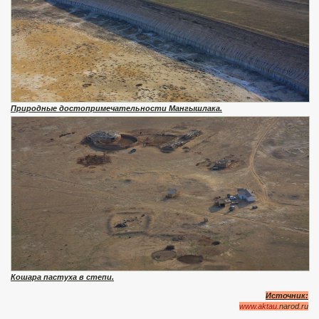
Природные достопримечательности Мангышлака.
Кошара пастуха в степи.
Источник:
www.aktau
.narod.ru