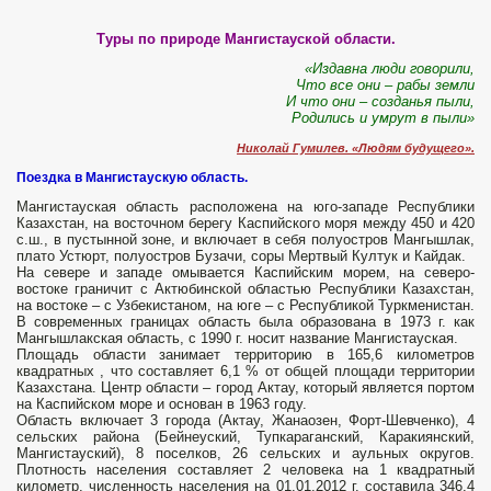
Туры по природе Мангистауской области.
«Издавна люди говорили,
Что все они – рабы земли
И что они – созданья пыли,
Родились и умрут в пыли»
Николай Гумилев. «Людям будущего».
Поездка в Мангистаускую область.
Мангистауская область расположена на юго-западе Республики
Казахстан, на восточном берегу Каспийского моря между 450 и 420
с.ш., в пустынной зоне, и включает в себя полуостров Мангышлак,
плато Устюрт, полуостров Бузачи, соры Мертвый Култук и Кайдак.
На севере и западе омывается Каспийским морем, на северо-
востоке граничит с Актюбинской областью Республики Казахстан,
на востоке – с Узбекистаном, на юге – с Республикой Туркменистан.
В современных границах область была образована в 1973 г. как
Мангышлакская область, с 1990 г. носит название Мангистауская.
Площадь области занимает территорию в 165,6 километров
квадратных , что составляет 6,1 % от общей площади территории
Казахстана. Центр области – город Актау, который является портом
на Каспийском море и основан в 1963 году.
Область включает 3 города (Актау, Жанаозен, Форт-Шевченко), 4
сельских района (Бейнеуский, Тупкараганский, Каракиянский,
Мангистауский), 8 поселков, 26 сельских и аульных округов.
Плотность населения составляет 2 человека на 1 квадратный
километр, численность населения на 01.01.2012 г. составила 346,4