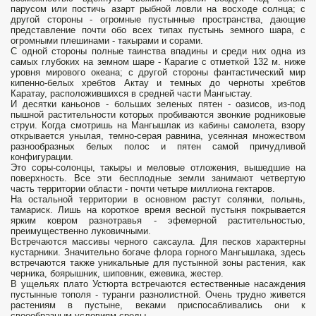
парусом или постичь азарт рыбной ловли на восходе солнца; с
другой стороны - огромные пустынные пространства, дающие
представление почти обо всех типах пустынь земного шара, с
огромными плешинами - такырами и сорами.
С одной стороны полные таинства впадины и среди них одна из
самых глубоких на земном шаре - Карагие с отметкой 132 м. ниже
уровня мирового океана; с другой стороны фантастический мир
кипенно-белых хребтов Актау и темных до черноты хребтов
Каратау, расположившихся в средней части Мангыстау.
И десятки каньонов - больших зеленых пятен - оазисов, из-под
пышной растительности которых пробиваются звонкие родниковые
струи. Когда смотришь на Мангышлак из кабины самолета, взору
открывается унылая, темно-серая равнина, усеянная множеством
разнообразных белых полос и пятен самой причудливой
конфигурации.
Это соры-солонцы, такыры и меловые отложения, вышедшие на
поверхность. Все эти бесплодные земли занимают четвертую
часть территории области - почти четыре миллиона гектаров.
На остальной территории в основном растут солянки, полынь,
тамариск. Лишь на короткое время весной пустыня покрывается
ярким ковром разнотравья - эфемерной растительностью,
преимущественно луковичными.
Встречаются массивы черного саксаула. Для песков характерны
кустарники. Значительно богаче флора горного Мангышлака, здесь
встречаются также уникальные для пустынной зоны растения, как
черника, боярышник, шиповник, ежевика, жестер.
В ущельях плато Устюрта встречаются естественные насаждения
пустынные тополя - туранги разнолистной. Очень трудно живется
растениям в пустыне, веками приспосабливались они к
своеобразным условиям среды.