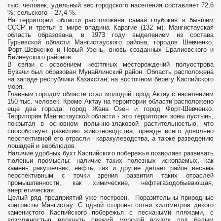
тыс. человек, удельный вес городского населения составляет 72,6
%; сельского – 27,4 %.
На территории области расположена самая глубокая в бывшем
СССР и третья в мире впадина Карагие (132 м). Мангистауская
область образована, в 1973 году выделением из состава
Гурьевской области Мангистауского района, городов Шевченко,
Форт-Шевченко и Новый Узень, вновь созданных Ералиевского и
Бейнеуского районов.
В связи с освоением нефтяных месторождений полуострова
Бузачи был образован Мунайлинский район. Область расположена
на западе республики Казахстан, на восточном берегу Каспийского
моря.
Главным городом области стал молодой город Актау с населением
150 тыс. человек. Кроме Актау на территории области расположено
еще два города: город Жана Озен и город Форт-Шевченко.
Территория Мангистауской области - это территория зоны пустынь,
покрытая в основном полынно-злаковой растительностью, что
способствует развитию животноводства, прежде всего довольно
перспективной его отрасли - каракулеводства, а также разведению
лошадей и верблюдов.
Наличие удобных бухт Каспийского побережья позволяет развивать
тюленьи промыслы; наличие таких полезных ископаемых, как
камень ракушечник, нефть, газ и другие делает район весьма
перспективным с точки зрения развития таких отраслей
промышленности, как химические, нефтегазодобывающая,
энергетическая.
Целый ряд предприятий уже построен. Поразительны природные
контрасты Мангистау. С одной стороны сотни километров дикого
каменистого Каспийского побережья с песчаными пляжами, с
возможностью вдохнуть свежий морской воздух под белым