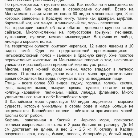
Но присмотритесь к пустыне весной. Как необычна и многолика ее
природа. Как она красива в своеобразие обличий. Всего на
Мангышлаке насчитывается около 60 видов млекопитающих, 8 из
которых занесены в Красную книгу, такие как джейран, муфлон,
бархатный кот, кот манул, длинноиглый еж, хорь - перевязка.
На территории нашей области обитает довольно крупное стадо
сайгаков. Многочисленны на полуострове грызуны: песчанки,
тушканчики, суслики, мелкие мышевидные. Встречаются зайцы,
лисицы и короаки, волки.
На территории области обитают черепахи, 12 видов ящериц и 10
видов змей. Один из представителей пресмыкающихся -
четырехполосный полоз - занесен в Красную книгу. Уже простое
перечисление животных на Мангышлаке говорит о том, насколько
уникален и разнообразен природный мир полуострова.
Многие, ведут ночной образ жизни, часто впадают в летнюю
спячку. Отдельные представители этого мира продолжительное
время обходятся без воды, получая влагу из поедаемой пищи.
Птицы - всего более 300 видов: саджу, горлица, голубь, кеклик,
гусь, казарки нырок, лысухи, кряква, кулики, пеганки, огари,
колпицы.каравайки, пеликаны, чайки, лебеди, фламинго. Много
удивительного таит в себе Каспийское море.
В Каспийском море существует 60 видов эндемиков - морских
существ, которые уникальны в своем роде и нигде больше не
встречаются. Каспийские тюлени - обитатели арктических морей.
Каспий богат рыбой.
Кефаль, завезенная в Каспий с Черного моря, прекрасно
акклиматизировалась и стала в 2 раза больше по размеру. До 54
см достигает ее длина, а вес 2 - 2,5 кг. К отлову в Каспии
разрешены ерш, окунь, бычки, лосось, белорыбица, белый амур,