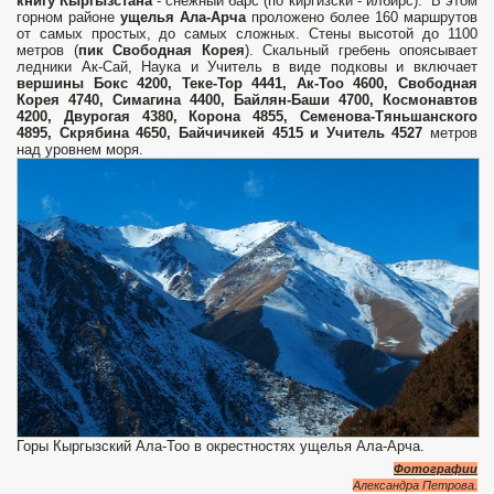
книгу Кыргызстана
- снежный барс (по киргизски - илбирс). В этом
горном районе
ущелья Ала-Арча
проложено более 160 маршрутов
от самых простых, до самых сложных. Стены высотой до 1100
метров (
пик Свободная Корея
). Скальный гребень опоясывает
ледники Ак-Сай, Наука и Учитель в виде подковы и включает
вершины Бокс 4200, Теке-Тор 4441, Ак-Тоо 4600, Свободная
Корея 4740, Симагина 4400, Байлян-Баши 4700, Космонавтов
4200, Двурогая 4380, Корона 4855, Семенова-Тяньшанского
4895, Скрябина 4650, Байчичикей 4515 и Учитель 4527
метров
над уровнем моря.
Горы Кыргызский Ала-Тоо в окрестностях ущелья Ала-Арча.
Фотографии
Александра Петрова.