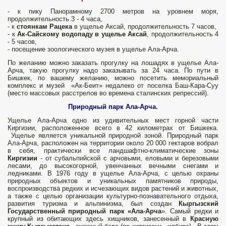
- к пику Панорамному 2700 метров на уровнем моря,
продолжительность 3 - 4 часа,
- к
стоянкам Рацека
в ущелье Аксай, продолжительность 7 часов,
- к
Ак-Сайскому водопаду в ущелье Аксай
, продолжительность 4
- 5 часов,
- посещение зоологического музея в ущелье Ала-Арча.
По желанию можно заказать прогулку на лошадях в ущелье Ала-
Арча, такую прогулку надо заказывать за 24 часа. По пути в
Бишкек, по вашему желанию, можно посетить мемориальный
комплекс и музей «Ак-Беит» недалеко от поселка Баш-Кара-Суу
(место массовых расстрелов во времена сталинских репрессий).
Природный парк
Ала-Арча.
Ущелье Ала-Арча одно из удивительных мест горной части
Киргизии, расположенное всего в 42 километрах от Бишкека.
Ущелье является уникальной природной зоной. Природный парк
Ала-Арча, расположен на территории около 20 000 гектаров вобрал
в себя, практически все ландшафтно-климатические зоны
Киргизии
- от субальпийской с арчовыми, еловыми и березовыми
лесами, до высокогорной, увенчанных вечными снегами и
ледниками. В 1976 году в ущелье Ала-Арча, с целью охраны
природных объектов и уникальных памятников природы,
воспроизводства редких и исчезающих видов растений и животных,
а также с целью организации культурно-познавательного отдыха,
развития туризма и альпинизма, был создан
Кыргызский
Государственный природный парк «Ала-Арча
». Самый редки и
крупный из обитающих здесь хищников, занесенный в
Красную