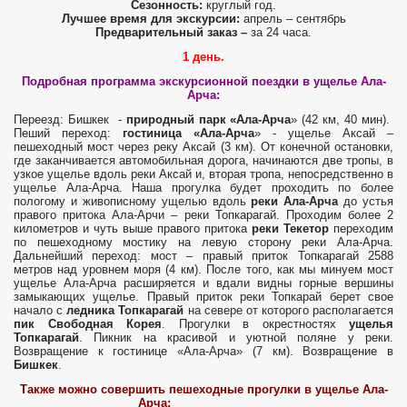
Сезонность:
круглый год.
Лучшее время для экскурсии:
апрель – сентябрь
Предварительный заказ –
за 24 часа.
1 день.
Подробная программа экскурсионной
поездки в ущелье Ала-
Арча:
Переезд: Бишкек -
природный парк «Ала-Арча
» (42 км, 40 мин).
Пеший переход:
гостиница «Ала-Арча
» - ущелье Аксай –
пешеходный мост через реку Аксай (3 км). От конечной остановки,
где заканчивается автомобильная дорога, начинаются две тропы, в
узкое ущелье вдоль реки Аксай и, вторая тропа, непосредственно в
ущелье Ала-Арча. Наша прогулка будет проходить по более
пологому и живописному ущелью вдоль
реки Ала-Арча
до устья
правого притока Ала-Арчи – реки Топкарагай. Проходим более 2
километров и чуть выше правого притока
реки Текетор
переходим
по пешеходному мостику на левую сторону реки Ала-Арча.
Дальнейший переход: мост – правый приток Топкарагай 2588
метров над уровнем моря (4 км). После того, как мы минуем мост
ущелье Ала-Арча расширяется и вдали видны горные вершины
замыкающих ущелье. Правый приток реки Топкарай берет свое
начало с
ледника Топкарагай
на севере от которого располагается
пик Свободная Корея
. Прогулки в окрестностях
ущелья
Топкарагай
. Пикник на красивой и уютной поляне у реки.
Возвращение к гостинице «Ала-Арча» (7 км). Возвращение в
Бишкек
.
Также можно совершить пешеходные прогулки в ущелье Ала-
Арча: